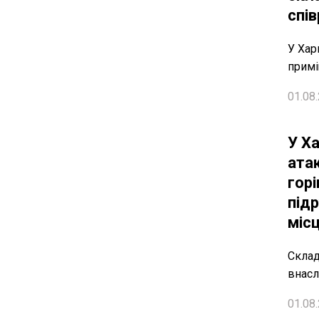
спів
У Хар
примі
01.08.
У Х
ата
горі
підр
міс
Склад
внасл
01.08.