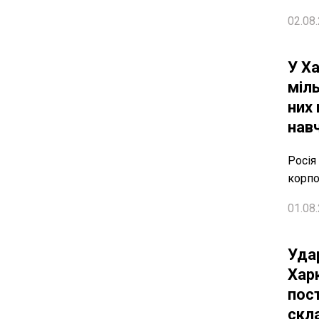
02.08.
У Х
міл
них
нав
Росія
корпо
01.08.
Уда
Харк
пос
скл