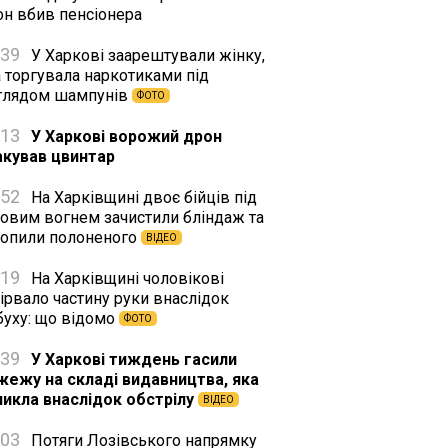
он вбив пенсіонера
:39
У Харкові заарештували жінку,
а торгувала наркотиками під
глядом шампунів
ФОТО
:13
У Харкові ворожий дрон
акував цвинтар
:52
На Харківщині двоє бійців під
ковим вогнем зачистили бліндаж та
хопили полоненого
ВІДЕО
:19
На Харківщині чоловікові
ірвало частину руки внаслідок
буху: що відомо
ФОТО
:39
У Харкові тиждень гасили
жежу на складі видавництва, яка
никла внаслідок обстрілу
ВІДЕО
:03
Потяги Лозівського напрямку