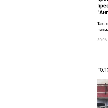
пре
"Ан
Також
письм
30.06.
ГОЛ