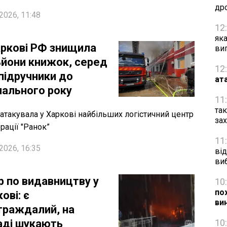
др
2026, 11:48
12
як
аркові РФ знищила
ви
ьйони книжок, серед
12
 підручники до
ат
чального року
11
та
 атакувала у Харкові найбільших логістичний центр
за
рації "Ранок”
11
2026, 16:35
від
ви
р по видавництву у
10
по
ові: є
ви
траждалий, на
аді шукають
10