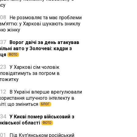
асу
:08
Не розмовляє та має проблеми
ам’яттю: у Харкові шукають зниклу
тню жінку
:37
Ворог двічі за день атакував
ільні авто у Золочеві: кадри з
сця
ФОТО
:23
У Харкові сім чоловік
дповідатимуть за погром в
ртожитку
:12
В Україні вперше врегулювали
користання штучного інтелекту в
іті: що зміниться
БЛОГ
:34
У Києві помер військовий з
рківської області
ФОТО
:01
Під Куп’янськом російський