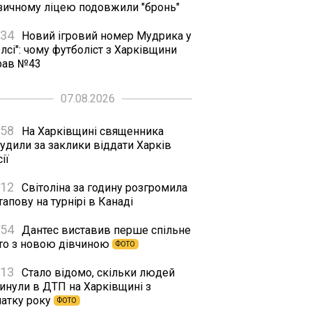
зичному ліцею подовжили "бронь"
:34
Новий ігровий номер Мудрика у
лсі": чому футболіст з Харківщини
рав №43
07.08.2026
:58
На Харківщині священника
удили за заклики віддати Харків
ії
:12
Світоліна за годину розгромила
апову на турнірі в Канаді
:54
Дантес виставив перше спільне
то з новою дівчиною
ФОТО
:13
Стало відомо, скільки людей
гинули в ДТП на Харківщині з
чатку року
ФОТО