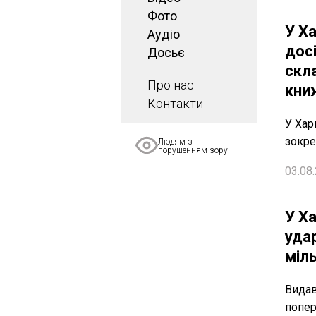
Фото
У Ха
Аудіо
дос
Досьє
скла
Про нас
кни
Контакти
У Хар
зокре
Людям з
порушенням зору
03.08.
У Х
удар
міль
Видав
попер