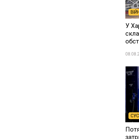
ВІЙ
У Ха
скла
обст
08.08.
СУС
Потя
затр