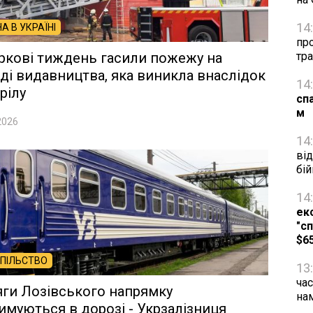
14
НА В УКРАЇНІ
про
ркові тиждень гасили пожежу на
тра
ді видавництва, яка виникла внаслідок
14
рілу
сп
м
2026
14
від
бій
14
ек
"сп
$6
ПІЛЬСТВО
13
час
ги Лозівського напрямку
на
имуються в дорозі - Укрзалізниця