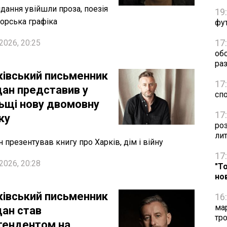
дання увійшли проза, поезія
19
торська графіка
фут
17
2026, 20:25
об
раз
ківський письменник
17
ан представив у
сп
ьщі нову двомовну
17
ку
ро
ли
 презентував книгу про Харків, дім і війну
17
2026, 20:28
"Т
но
ківський письменник
16
ма
ан став
тро
тендентом на