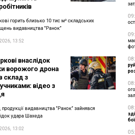
зат
робітників
09
кові горить близько 10 тис м² складських
ос
щень видавництва "Ранок”
09
ма
2026, 13:52
фо
08
аркові внаслідок
ру
ки ворожого дрона
ро
в склад з
08
учниками: відео з
ог
ця
за
08
 продукції видавництва "Ранок” зайнявся
зд
ідок удара Шахеда
бо
2026, 13:02
05