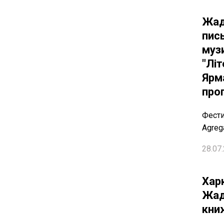
Жад
пись
муз
"Лі
Ярма
про
Фести
Agreg
28.07.
Хар
Жад
кни