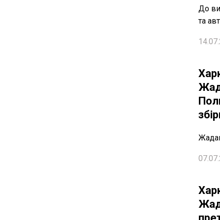
До ви
та ав
14.07.
Хар
Жад
Пол
збір
Жадан
07.07.
Хар
Жад
пре