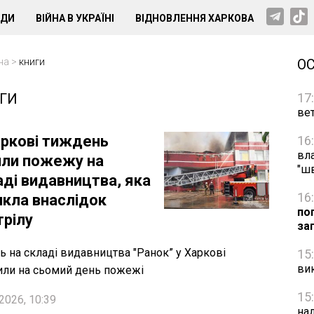
НДИ
ВІЙНА В УКРАЇНІ
ВІДНОВЛЕННЯ ХАРКОВА
на
>
книги
О
ГИ
17
вет
аркові тиждень
16
вл
или пожежу на
"ш
аді видавництва, яка
16
икла внаслідок
по
трілу
за
ь на складі видавництва "Ранок” у Харкові
15
ви
или на сьомий день пожежі
15
2026, 10:39
на