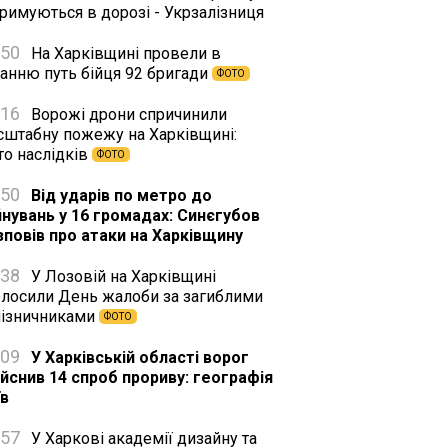
римуються в дорозі - Укрзалізниця
:50
На Харківщині провели в
танню путь бійця 92 бригади
ФОТО
:16
Ворожі дрони спричинили
сштабну пожежу на Харківщині:
то наслідків
ФОТО
:50
Від ударів по метро до
йнувань у 16 громадах: Синєгубов
зповів про атаки на Харківщину
:38
У Лозовій на Харківщині
олосили День жалоби за загиблими
лізничниками
ФОТО
:09
У Харківській області ворог
ійснив 14 спроб прориву: географія
їв
:57
У Харкові академії дизайну та