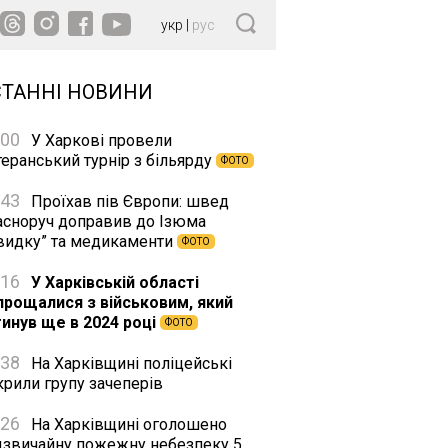
укр
|
рус
СТАННІ НОВИНИ
:00
У Харкові провели
еранський турнір з більярду
ФОТО
:43
Проїхав пів Європи: швед
асноруч доправив до Ізюма
видку” та медикаменти
ФОТО
:16
У Харківській області
прощалися з військовим, який
гинув ще в 2024 році
ФОТО
:38
На Харківщині поліцейські
крили групу зачеперів
:26
На Харківщині оголошено
дзвичайну пожежну небезпеку 5