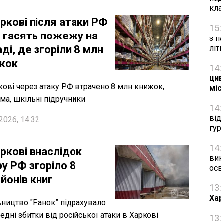
кл
ркові після атаки РФ
15
і гасять пожежу на
з п
ді, де згоріли 8 млн
лі
жок
14
цив
кові через атаку РФ втрачено 8 млн книжок,
мі
ма, шкільні підручники
14
ві
2026, 14:32
гу
14
аркові внаслідок
ви
у РФ згоріло 8
осв
йонів книг
13
Ха
ництво "Ранок” підрахувало
едні збитки від російської атаки в Харкові
13