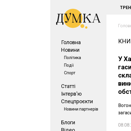
ТРЕ
Голов
КНИ
Головна
Новини
Політика
У Х
Події
гас
Спорт
скл
вин
Статті
обс
Інтерв'ю
Спецпроєкти
Вогон
Новини партнерів
загас
Блоги
08.08.
Відео