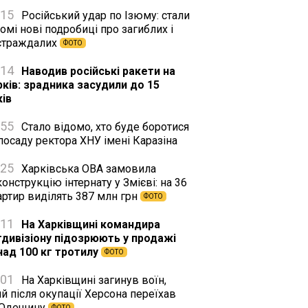
:15
Російський удар по Ізюму: стали
омі нові подробиці про загиблих і
страждалих
ФОТО
:14
Наводив російські ракети на
рків: зрадника засудили до 15
ків
:55
Стало відомо, хто буде боротися
посаду ректора ХНУ імені Каразіна
:25
Харківська ОВА замовила
онструкцію інтернату у Змієві: на 36
артир виділять 387 млн грн
ФОТО
:11
На Харківщині командира
тдивізіону підозрюють у продажі
над 100 кг тротилу
ФОТО
:01
На Харківщині загинув воїн,
й після окупації Херсона переїхав
 Одещину
ФОТО