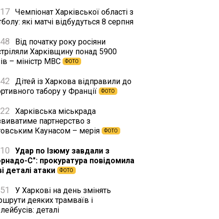
:17
Чемпіонат Харківської області з
болу: які матчі відбудуться 8 серпня
:48
Від початку року росіяни
стріляли Харківщину понад 5900
ів – міністр МВС
ФОТО
:42
Дітей із Харкова відправили до
ортивного табору у Франції
ФОТО
:22
Харківська міськрада
звиватиме партнерство з
товським Каунасом – мерія
ФОТО
:10
Удар по Ізюму завдали з
орнадо-С": прокуратура повідомила
ві деталі атаки
ФОТО
:51
У Харкові на день змінять
ршрути деяких трамваїв і
лейбусів: деталі