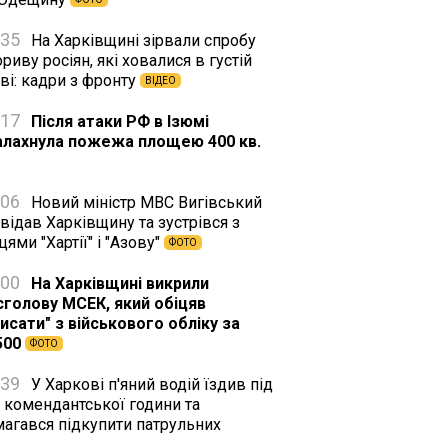
:35
На Харківщині зірвали спробу
риву росіян, які ховалися в густій
ві: кадри з фронту
ВІДЕО
:17
Після атаки РФ в Ізюмі
алахнула пожежа площею 400 кв.
:06
Новий міністр МВС Вигівський
відав Харківщину та зустрівся з
цями "Хартії" і "Азову"
ФОТО
:00
На Харківщині викрили
сголову МСЕК, який обіцяв
исати" з військового обліку за
500
ФОТО
:39
У Харкові п'яний водій їздив під
 комендантської години та
магався підкупити патрульних