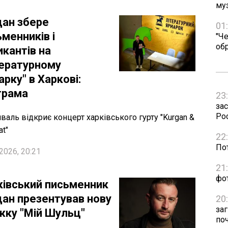
му
ан збере
01
менників і
"Че
об
икантів на
тературному
рку" в Харкові:
грама
23
зас
Рос
валь відкриє концерт харківського гурту "Kurgan &
at"
22
Пот
2026, 20:21
21
фо
ківський письменник
ан презентував нову
20
за
жку "Мій Шульц"
по