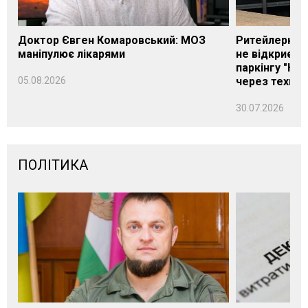
Доктор Євген Комаровський: МОЗ
Ритейлерка А
маніпулює лікарями
не відкриєть
паркінгу "Нік
05.08.2026
через техніч
30.07.2026
ПОЛІТИКА