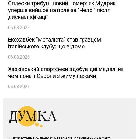
Оплески трибун і новий номер: як Мудрик
уперше вийшов на поле за "Челсі" після
дискваліфікації
06.08.2026
Ексхавбек "Металіста" став гравцем
італійського клубу: що відомо
06.08.2026
Харківський спортсмен здобув дві медалі на
чемпіонаті Європи з жиму лежачи
06.08.2026
Використання будь-яких матеріалів, розміщених на сайті,