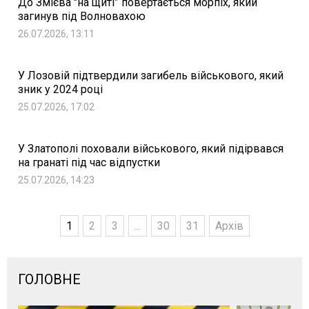
До Змієва "на щиті” повертається морпіх, який
загинув під Волновахою
26.07.2026, 13:11
У Лозовій підтвердили загибель військового, який
зник у 2024 році
25.07.2026, 17:02
У Златополі поховали військового, який підірвався
на гранаті під час відпустки
25.07.2026, 14:23
1
2
3
...
30
31
Архів
ГОЛОВНЕ