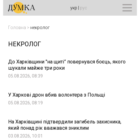
укр
|
рус
Головна
>
некролог
НЕКРОЛОГ
До Харківщини "на щиті” повернувся боєць, якого
шукали майже три роки
05.08.2026, 08:39
У Харкові дрон вбив волонтера з Польщі
05.08.2026, 08:19
На Харківщині підтвердили загибель захисника,
який понад рік вважався зниклим
03.08.2026, 10:01