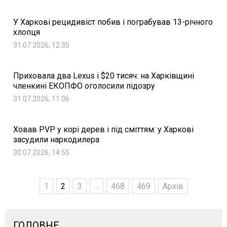
У Харкові рецидивіст побив і пограбував 13-річного
хлопця
31.07.2026, 12:35
Приховала два Lexus і $20 тисяч: на Харківщині
членкині ЕКОПФО оголосили підозру
31.07.2026, 11:06
Ховав PVP у корі дерев і під сміттям: у Харкові
засудили наркодилера
30.07.2026, 14:55
1
2
3
...
468
469
Архів
ГОЛОВНЕ