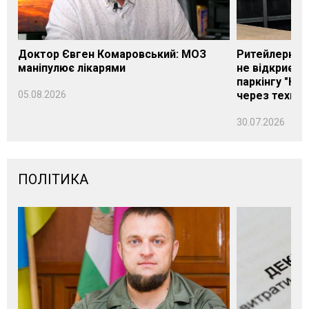
Доктор Євген Комаровський: МОЗ
Ритейлерка А
маніпулює лікарями
не відкриєть
паркінгу "Нік
05.08.2026
через техніч
30.07.2026
ПОЛІТИКА