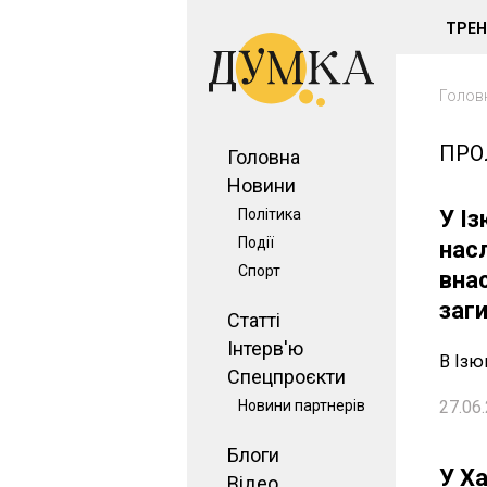
ТРЕ
Голов
ПРО
Головна
Новини
Політика
У І
Події
насл
Спорт
вна
заг
Статті
Інтерв'ю
В Ізю
Спецпроєкти
Новини партнерів
27.06.
Блоги
У Х
Відео