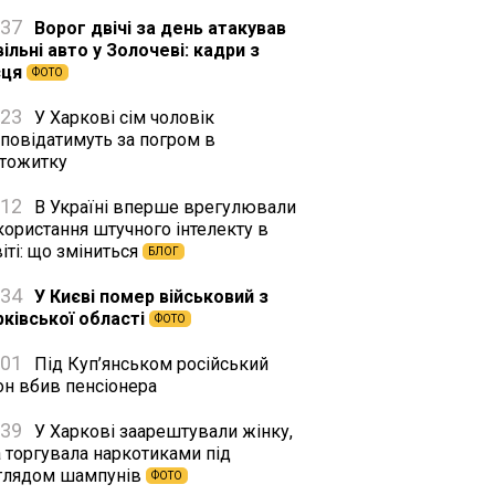
:37
Ворог двічі за день атакував
ільні авто у Золочеві: кадри з
сця
ФОТО
:23
У Харкові сім чоловік
дповідатимуть за погром в
ртожитку
:12
В Україні вперше врегулювали
користання штучного інтелекту в
іті: що зміниться
БЛОГ
:34
У Києві помер військовий з
рківської області
ФОТО
:01
Під Куп’янськом російський
он вбив пенсіонера
:39
У Харкові заарештували жінку,
а торгувала наркотиками під
глядом шампунів
ФОТО