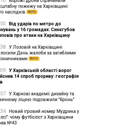
:16
Ворожі дрони спричинили
сштабну пожежу на Харківщині:
то наслідків
ФОТО
:50
Від ударів по метро до
йнувань у 16 громадах: Синєгубов
зповів про атаки на Харківщину
:38
У Лозовій на Харківщині
олосили День жалоби за загиблими
лізничниками
ФОТО
:09
У Харківській області ворог
ійснив 14 спроб прориву: географія
їв
:57
У Харкові академії дизайну та
зичному ліцею подовжили "бронь"
:34
Новий ігровий номер Мудрика у
лсі": чому футболіст з Харківщини
рав №43