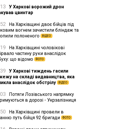
:13
У Харкові ворожий дрон
акував цвинтар
:52
На Харківщині двоє бійців під
нковим вогнем зачистили бліндаж та
хопили полоненого
ВІДЕО
:19
На Харківщині чоловікові
ірвало частину руки внаслідок
буху: що відомо
ФОТО
:39
У Харкові тиждень гасили
жежу на складі видавництва, яка
никла внаслідок обстрілу
ВІДЕО
:03
Потяги Лозівського напрямку
римуються в дорозі - Укрзалізниця
:50
На Харківщині провели в
танню путь бійця 92 бригади
ФОТО