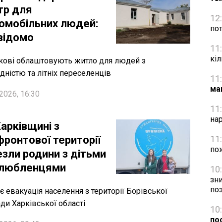
тр для
12
омобільних людей:
пот
відомо
11
кіл
кові облаштовують житло для людей з
ідністю та літніх переселенців
11
ма
2026, 16:30
11
на
арківщині з
фронтової території
11
по
езли родини з дітьми
улюбленцями
10
зн
по
є евакуація населення з території Борівської
ди Харківської області
10
по