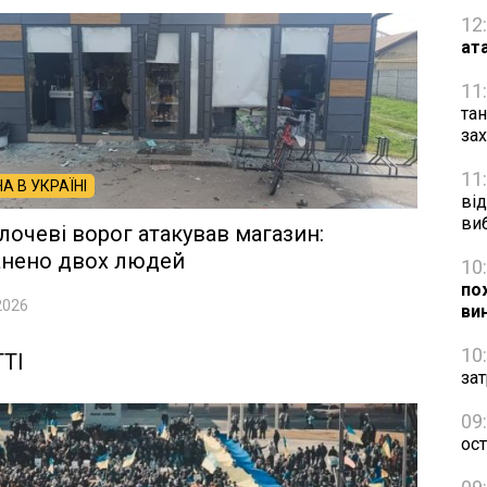
12
ат
11
та
за
11
НА В УКРАЇНІ
від
ви
лочеві ворог атакував магазин:
анено двох людей
10
по
2026
ви
10
ТІ
зат
09
ос