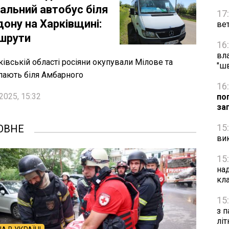
іальний автобус біля
17
дону на Харківщині:
вет
шрути
16
вл
ківській області росіяни окупували Мілове та
"ш
пають біля Амбарного
16
2025, 15:32
по
за
15
ОВНЕ
ви
15
на
кл
15
з п
лі