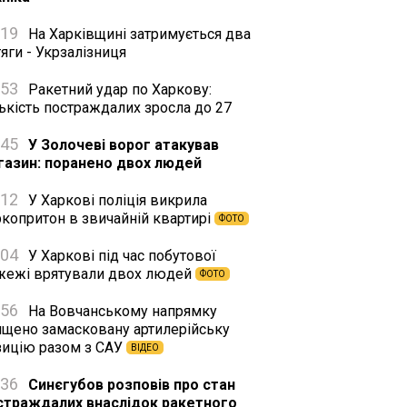
:19
На Харківщині затримується два
яги - Укрзалізниця
:53
Ракетний удар по Харкову:
ькість постраждалих зросла до 27
:45
У Золочеві ворог атакував
газин: поранено двох людей
:12
У Харкові поліція викрила
ркопритон в звичайній квартирі
ФОТО
:04
У Харкові під час побутової
жежі врятували двох людей
ФОТО
:56
На Вовчанському напрямку
ищено замасковану артилерійську
зицію разом з САУ
ВІДЕО
:36
Синєгубов розповів про стан
страждалих внаслідок ракетного