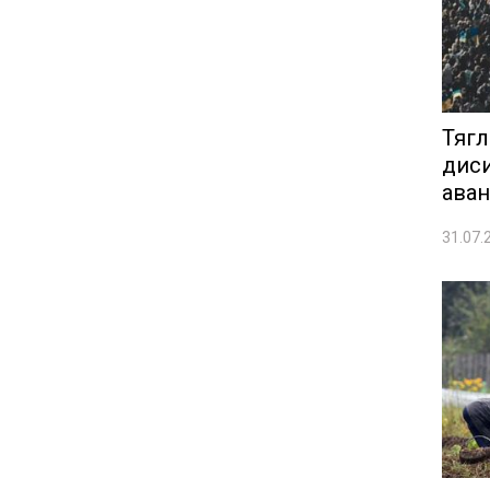
Тягл
диси
аван
31.07.