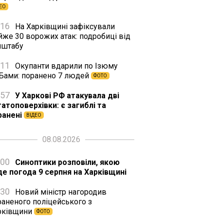
ЕО
:16
На Харківщині зафіксували
йже 30 ворожих атак: подробиці від
нштабу
:11
Окупанти вдарили по Ізюму
Бами: поранено 7 людей
ФОТО
:57
У Харкові РФ атакувала дві
гатоповерхівки: є загиблі та
ранені
ВІДЕО
08.08.2026
:00
Синоптики розповіли, якою
де погода 9 серпня на Харківщині
:30
Новий міністр нагородив
раненого поліцейського з
рківщини
ФОТО