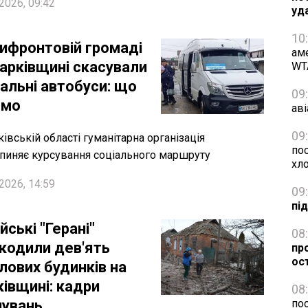
2026, 09:42
уд
10
рифронтовій громаді
ам
Харківщині скасували
WT
іальні автобуси: що
09
омо
аві
09
ківській області гуманітарна організація
пос
пиняє курсування соціального маршруту
хл
2026, 14:59
09
пі
йські "Герані"
08
кодили дев'ять
про
ос
лових будинків на
ківщині: кадри
08
нувань
пос