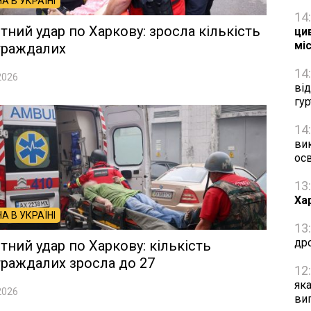
НА В УКРАЇНІ
14
тний удар по Харкову: зросла кількість
цив
мі
траждалих
14
2026
ві
гу
14
ви
осв
13
Ха
НА В УКРАЇНІ
13
др
тний удар по Харкову: кількість
раждалих зросла до 27
12
як
2026
ви