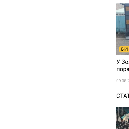
ВІЙ
У Зо
пор
09.08.
СТАТ