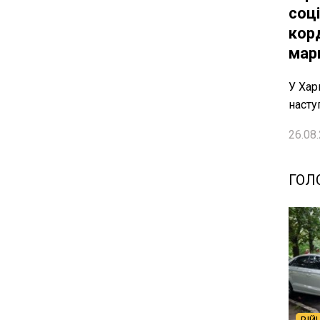
соц
кор
мар
У Хар
насту
26.08.
ГОЛ