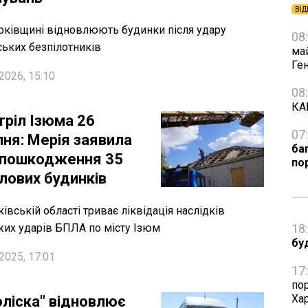
ВІД
рківщині відновлюють будинки після удару
08
ських безпілотників
ма
Ге
2026, 15:10
08
КА
тріл Ізюма 26
07
пня: Мерія заявила
ба
 пошкодження 35
по
лових будинків
ківській області триває ліквідація наслідків
их ударів БПЛА по місту Ізюм
18
бу
2025, 17:01
17
по
Ха
оліска" відновлює