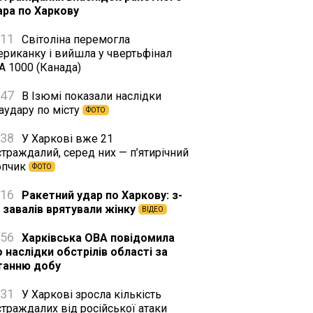
ара по Харкову
:11
Світоліна перемогла
ериканку і вийшла у чвертьфінал
A 1000 (Канада)
:47
В Ізюмі показали наслідки
аудару по місту
ФОТО
:38
У Харкові вже 21
траждалий, серед них — п’ятирічний
опчик
ФОТО
:16
Ракетний удар по Харкову: з-
д завалів врятували жінку
ВІДЕО
:56
Харківська ОВА повідомила
 наслідки обстрілів області за
танню добу
:31
У Харкові зросла кількість
траждалих від російської атаки