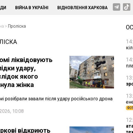
НДИ
ВІЙНА В УКРАЇНІ
ВІДНОВЛЕННЯ ХАРКОВА
на
>
Проліска
О
ЛІСКА
14
кі
зюмі ліквідовують
14
пл
ідки удару,
слідок якого
13
инула жінка
зр
13
мі розібрали завали після удару російського дрона
ене
ФО
2026, 10:08
12
ат
аркові відкриють
те