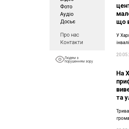
цен
Фото
мал
Аудіо
що 
Досьє
Про нас
У Хар
Контакти
інвал
20.05.
Людям з
порушенням зору
На Х
при
вив
та 
Трива
грома