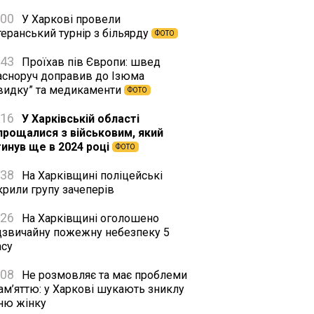
:00
У Харкові провели
еранський турнір з більярду
ФОТО
:43
Проїхав пів Європи: швед
асноруч доправив до Ізюма
видку” та медикаменти
ФОТО
:16
У Харківській області
прощалися з військовим, який
гинув ще в 2024 році
ФОТО
:38
На Харківщині поліцейські
крили групу зачеперів
:26
На Харківщині оголошено
дзвичайну пожежну небезпеку 5
асу
:08
Не розмовляє та має проблеми
ам’яттю: у Харкові шукають зниклу
тню жінку