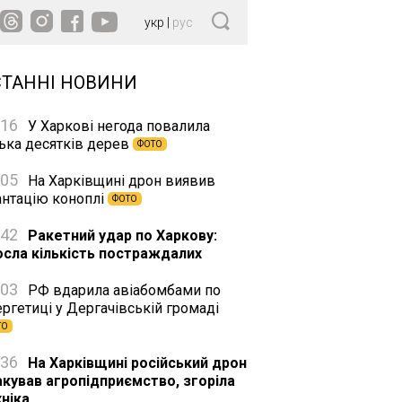
укр
|
рус
СТАННІ НОВИНИ
:16
У Харкові негода повалила
лька десятків дерев
ФОТО
:05
На Харківщині дрон виявив
антацію коноплі
ФОТО
:42
Ракетний удар по Харкову:
осла кількість постраждалих
:03
РФ вдарила авіабомбами по
ргетиці у Дергачівській громаді
ТО
:36
На Харківщині російський дрон
акував агропідприємство, згоріла
хніка