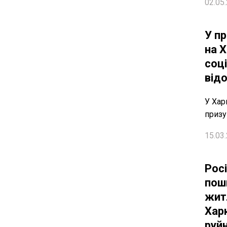
02.05.
У п
на 
соц
від
У Хар
призу
15.03.
Росі
пош
жит
Хар
руй