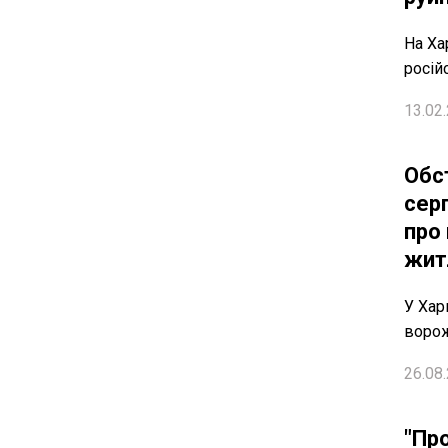
На Ха
росій
13.02.
Обс
сер
про
жит
У Хар
ворож
26.08.
"Пр