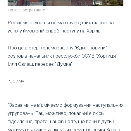
Фото ілюстративне
Російські окупанти не мають жодних шансів на
успіх у ймовірній спробі наступу на Харків.
Про це в етері телемарафону "Єдині новини”
розповів начальник пресслужби ОСУВ "Хортиця”
Ілля Євлаш, передає "Думка”.
"Зараз ми не відмічаємо формування наступальних
угруповань. Так, можливо, локальні є якісь
підсилення, проте шансів на те, що вони підуть і
матимуть якийсь успіх, у них нема, оскільки Харків