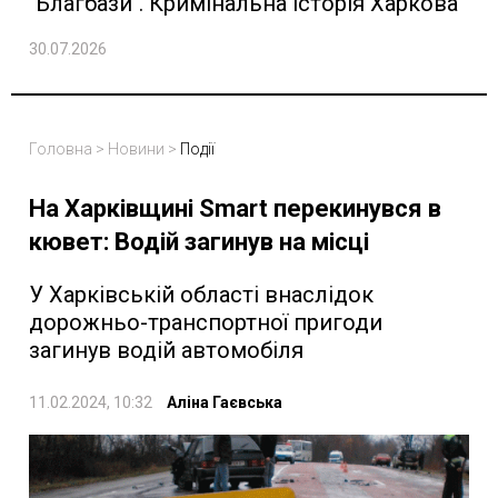
"Благбази". Кримінальна історія Харкова
30.07.2026
Головна
>
Новини
>
Події
На Харківщині Smart перекинувся в
кювет: Водій загинув на місці
У Харківській області внаслідок
дорожньо-транспортної пригоди
загинув водій автомобіля
11.02.2024, 10:32
Аліна Гаєвська