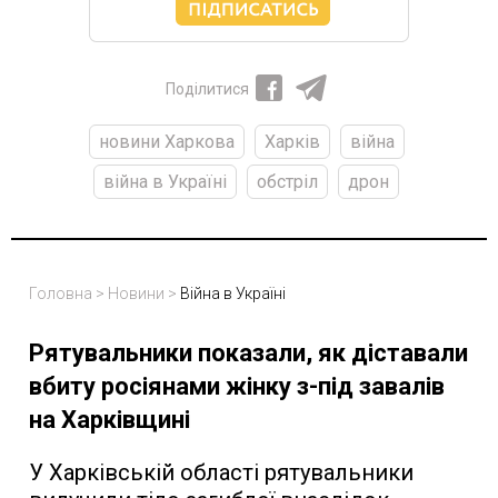
Поділитися
новини Харкова
Харків
війна
війна в Україні
обстріл
дрон
Головна
>
Новини
>
Війна в Україні
Рятувальники показали, як діставали
вбиту росіянами жінку з-під завалів
на Харківщині
У Харківській області рятувальники