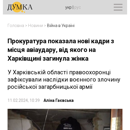
укр
|
рус
Головна
>
Новини
>
Війна в Україні
Прокуратура показала нові кадри з
місця авіаудару, від якого на
Харківщині загинула жінка
У Харківській області правоохоронці
зафіксували наслідки воєнного злочину
російської загарбницької армії
11.02.2024, 10:39
Аліна Гаєвська