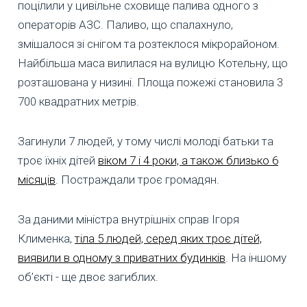
поцілили у цивільне сховище палива одного з
операторів АЗС. Паливо, що спалахнуло,
змішалося зі снігом та розтеклося мікрорайоном.
Найбільша маса вилилася на вулицю Котельну, що
розташована у низині. Площа пожежі становила 3
700 квадратних метрів.
Загинули 7 людей, у тому числі молоді батьки та
троє їхніх дітей
віком 7 і 4 роки, а також близько 6
місяців
. Постраждали троє громадян.
За даними міністра внутрішніх справ Ігоря
Клименка,
тіла 5 людей, серед яких троє дітей,
виявили в одному з приватних будинків
. На іншому
об’єкті - ще двоє загиблих.