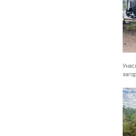
Унас
загор