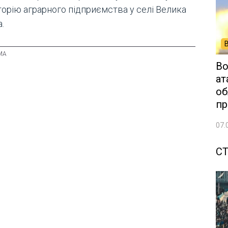
торію аграрного підприємства у селі Велика
.
Во
ат
об
пр
07.
СТ