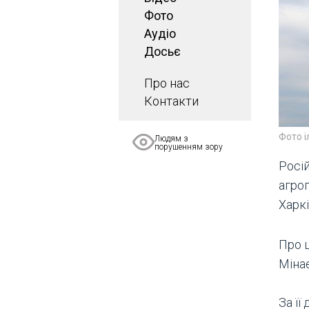
Фото
Аудіо
Досьє
Про нас
Контакти
Фото 
Людям з
порушенням зору
Росій
агро
Харк
Про 
Мінає
За її