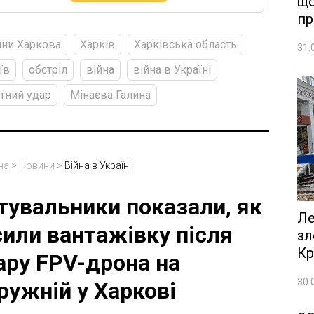
що
пр
ни Харкова
Харків
Харківська область
31.
їв
обстріл
війна
війна в Україні
тний удар
Мінаєва Галина
на
>
Новини
>
Війна в Україні
тувальники показали, як
Ле
сили вантажівку після
зл
Кр
ару FPV-дрона на
30.
ружній у Харкові