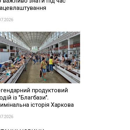
 важливо знати під час
ацевлаштування
07.2026
гендарний продуктовий
одій із "Благбази".
имінальна історія Харкова
07.2026