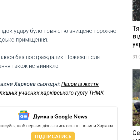
Тя
лідок удару було повністю знищене порожнє
ві
дське приміщення.
ук
шлося без постраждалих. Пожежі після
31.
ання також не виникло.
вини Харкова сьогодні:
Пішов із життя
лишній учасник харківського гурту ТНМК
Се