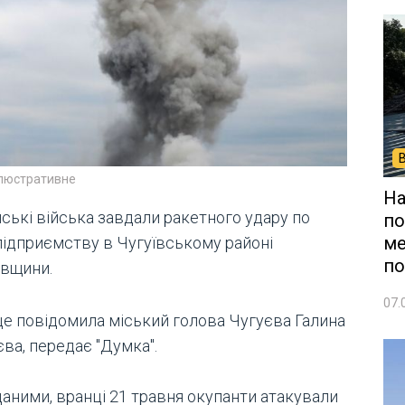
ілюстративне
На
ські війська завдали ракетного удару по
по
ме
підприємству в Чугуївському районі
по
івщини.
07.
це повідомила міський голова Чугуєва Галина
ва, передає "Думка".
 даними, вранці 21 травня окупанти атакували