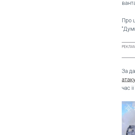
ванта
Про 
"Думк
За д
атак
час її