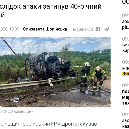
О
слідок атаки загинув 40-річний
ій
09
зе
рі
2026, 10:39
Єлизавета Шопінська
Поділитися
09
виг
Хар
09
мін
ФО
09
по
ма
тя
 ДСНС Харківщини
09
за
арківщині російський FPV-дрон атакував
на