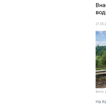
Вна
вод
21.05.
Фото:
На Х