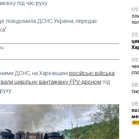
жівку під час руху.
09
пли
це повідомила ДСНС України, передає
по
а".
09
ци
Ха
09
чем
сп
аними ДСНС, на Харківщині
російські війська
ували цивільну вантажівку FPV-дроном
під
08
 руху.
Із
08
по
ме
ФО