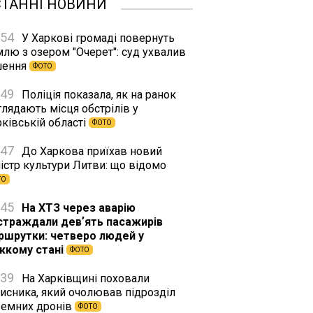
СТАННІ НОВИНИ
:54
У Харкові громаді повернуть
млю з озером "Очерет": суд ухвалив
шення
ФОТО
:49
Поліція показала, як на ранок
лядають місця обстрілів у
ківській області
ФОТО
:47
До Харкова приїхав новий
істр культури Литви: що відомо
ТО
:45
На ХТЗ через аварію
страждали девʼять пасажирів
ршрутки: четверо людей у
жкому стані
ФОТО
:39
На Харківщині поховали
хисника, який очолював підрозділ
земних дронів
ФОТО