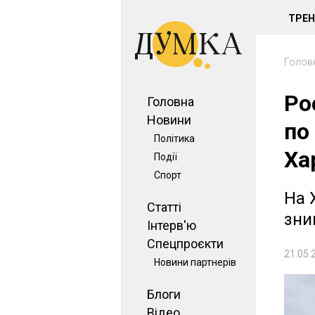
ТРЕ
Голов
Ро
Головна
Новини
по
Політика
Ха
Події
Спорт
На 
Статті
зни
Інтерв'ю
Спецпроєкти
21.05.
Новини партнерів
Блоги
Відео