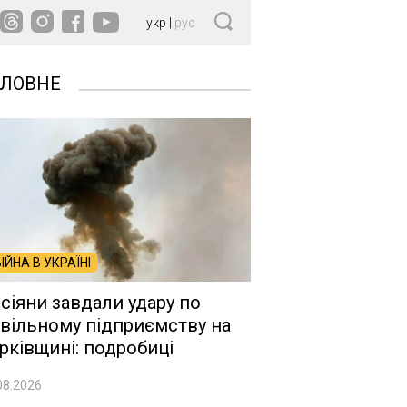
укр
|
рус
ОЛОВНЕ
ВІЙНА В УКРАЇНІ
сіяни завдали удару по
вільному підприємству на
рківщині: подробиці
08.2026