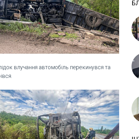
Б
лідок влучання автомобіль перекинувся та
івся.