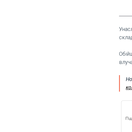
Унас
скла
Обій
влуч
Но
ко