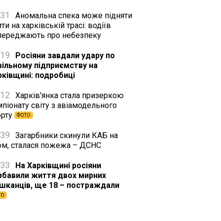
:31
Аномальна спека може підняти
ти на харківській трасі: водіїв
переджають про небезпеку
:19
Росіяни завдали удару по
вільному підприємству на
рківщині: подробиці
:12
Харків'янка стала призеркою
піонату світу з авіамодельного
орту
ФОТО
:39
Загарбники скинули КАБ на
юм, сталася пожежа – ДСНС
:33
На Харківщині росіяни
збавили життя двох мирних
шканців, ще 18 – постраждали
ТО