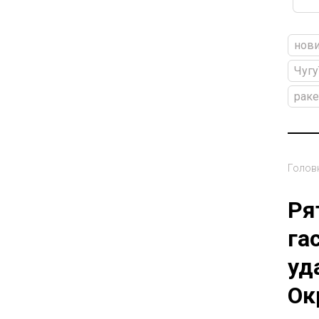
нови
Чугу
раке
Голов
Ря
га
уд
Ок