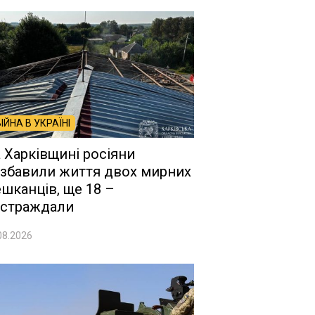
ВІЙНА В УКРАЇНІ
 Харківщині росіяни
збавили життя двох мирних
шканців, ще 18 –
страждали
08.2026