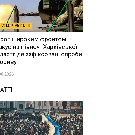
ВІЙНА В УКРАЇНІ
рог широким фронтом
акує на півночі Харківської
ласті: де зафіксовані спроби
ориву
08.2026
АТТІ