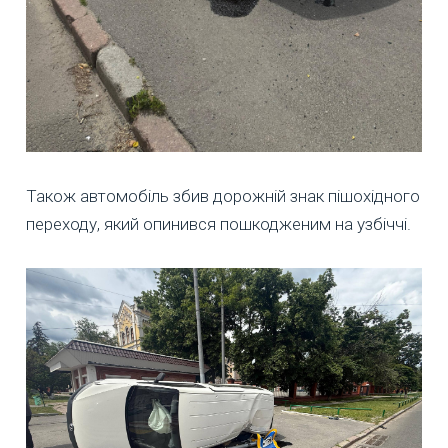
Також автомобіль збив дорожній знак пішохідного
переходу, який опинився пошкодженим на узбіччі.