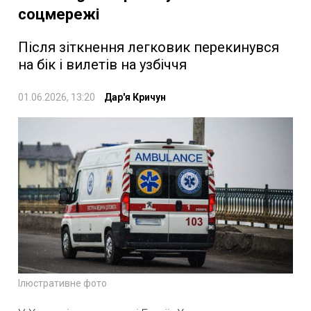
соцмережі
Після зіткнення легковик перекинувся
на бік і вилетів на узбіччя
01.06.2026, 13:20
Дар'я Кричун
Ілюстративне фото