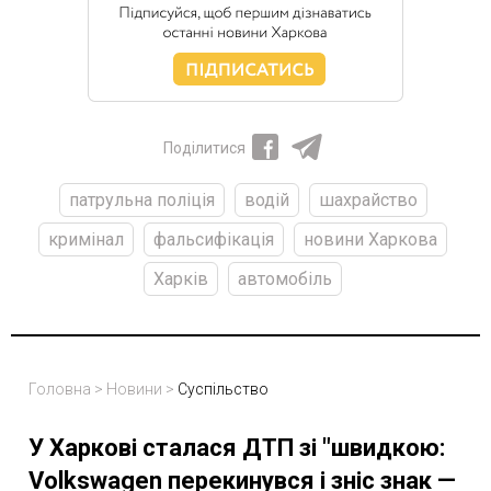
Поділитися
патрульна поліція
водій
шахрайство
кримінал
фальсифікація
новини Харкова
Харків
автомобіль
Головна
>
Новини
>
Суспільство
У Харкові сталася ДТП зі "швидкою:
Volkswagen перекинувся і зніс знак —