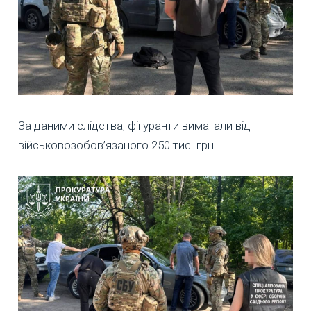
За даними слідства, фігуранти вимагали від
військовозобов’язаного 250 тис. грн.