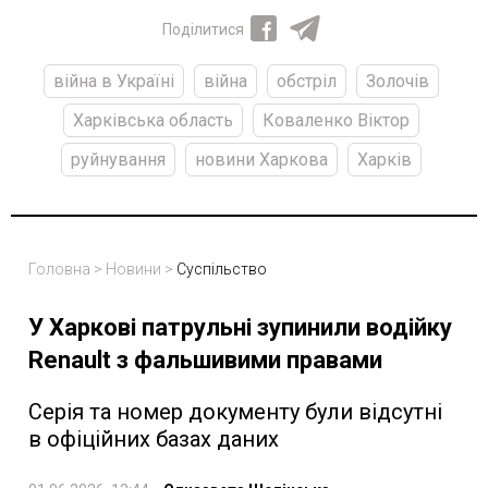
Поділитися
війна в Україні
війна
обстріл
Золочів
Харківська область
Коваленко Віктор
руйнування
новини Харкова
Харків
Головна
>
Новини
>
Суспільство
У Харкові патрульні зупинили водійку
Renault з фальшивими правами
Серія та номер документу були відсутні
в офіційних базах даних