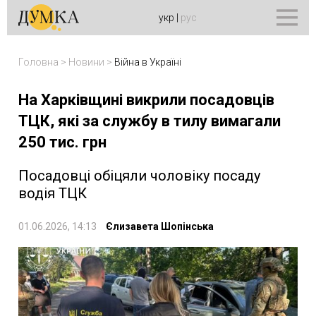
укр
|
рус
Головна
>
Новини
>
Війна в Україні
На Харківщині викрили посадовців
ТЦК, які за службу в тилу вимагали
250 тис. грн
Посадовці обіцяли чоловіку посаду
водія ТЦК
01.06.2026, 14:13
Єлизавета Шопінська