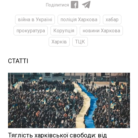
Поділитися
війна в Україні
поліція Харкова
хабар
прокуратура
Корупція
новини Харкова
Харків
ТЦК
СТАТТІ
Тяглість харківської свободи: від