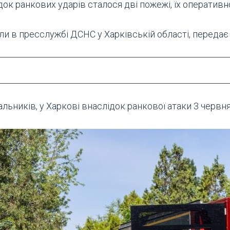
док ранкових ударів сталося дві пожежі, їх оператив
и в пресслужбі ДСНС у Харківській області, передає 
льників, у Харкові внаслідок ранкової атаки 3 черв