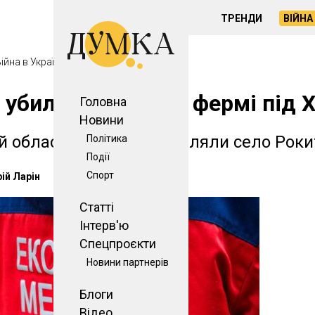
ТРЕНДИ
ВІЙНА 
ійна в Україні
 убили людину на фермі під 
Головна
Новини
й області росіяни обстріляли село Рок
Політика
Події
Спорт
ій Ларін
Статті
Інтерв'ю
Спецпроєкти
Новини партнерів
Блоги
Відео