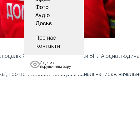
Фото
Аудіо
Досьє
Про нас
Контакти
еподалік Харкова внаслідок атаки БПЛА одна людина 
Людям з
порушенням зору
а", про це у своєму телеграм-каналі написав начальн