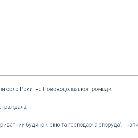
ляли село Рокитне Нововодолазької громади.
страждала.
приватний будинок, сіно та господарча споруда", - нап