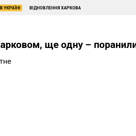
В УКРАЇНІ
ВІДНОВЛЕННЯ ХАРКОВА
Харковом, ще одну – поранил
итне