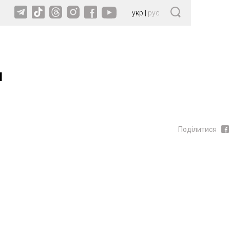
укр
|
рус
и
Поділитися