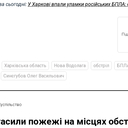
а сьогодні:
У Харкові впали уламки російських БПЛА: 
Харківська область
Нова Водолага
обстріл
БПЛ
Синєгубов Олег Васильович
Суспільство
асили пожежі на місцях обстр