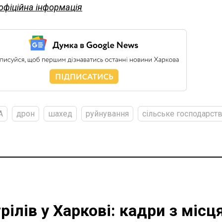
офіційна інформація
А
дрон
шахед
руйнування
сільське господарст
ілів у Харкові: кадри з місц