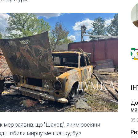
ІН
До
ма
05.
 мер заявив, що "Шахед", яким росіяни
Ри
одні вбили мирну мешканку, був