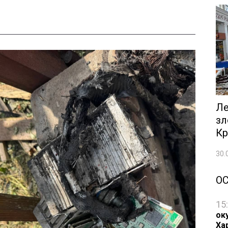
Ле
зл
Кр
30.
О
15
оку
Ха