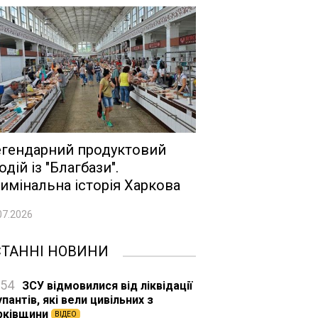
гендарний продуктовий
одій із "Благбази".
имінальна історія Харкова
07.2026
СТАННІ НОВИНИ
:54
ЗСУ відмовилися від ліквідації
пантів, які вели цивільних з
рківщини
ВІДЕО