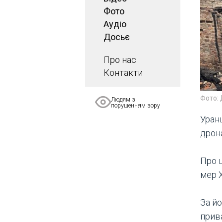
Фото
Аудіо
Досьє
Про нас
Контакти
Фото:
Людям з
порушенням зору
Уранц
дрона
Про ц
мер Х
За йо
прив