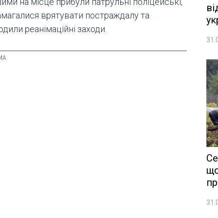
ими на місце прибули патрульні поліцейські,
ві
намагалися врятувати постраждалу та
ук
дили реанімаційні заходи.
31.
Се
що
пр
31.