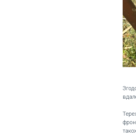
Згод
вдал
Терех
фронт
також