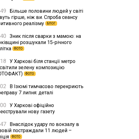
:49
Більше половини людей у світі
уть гірше, ніж ви. Спроба сеансу
зитивного реалізму
БЛОГ
:40
Зник після сварки з мамою: на
рківщині розшукали 15-річного
літка
ФОТО
:18
У Харкові біля станції метро
дсвітили зелену композицію
ОТОФАКТ)
ФОТО
:02
В Ізюмі тимчасово перекриють
еправу 7 липня: деталі
:00
У Харкові офіційно
реєстрували нову газету
:47
Внаслідок удару по вокзалу в
зовій постраждали 11 людей –
ліція
ФОТО