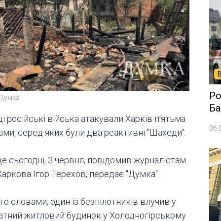
Ро
 Думка
Ба
і російські війська атакували Харків п’ятьма
06.
ми, серед яких були два реактивні "Шахеди".
е сьогодні, 3 червня, повідомив журналістам
аркова Ігор Терехов, передає "Думка".
го словами, один із безпілотників влучив у
атний житловий будинок у Холодногірському