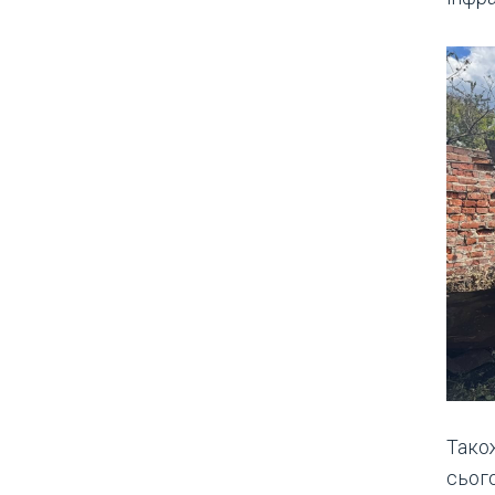
Також
сьог