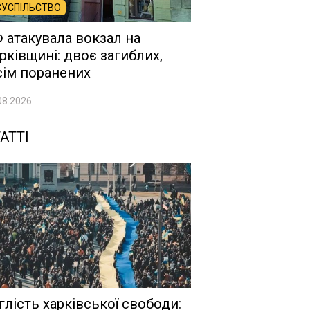
СУСПІЛЬСТВО
 атакувала вокзал на
рківщині: двоє загиблих,
сім поранених
08.2026
АТТІ
глість харківської свободи: