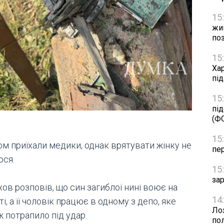
15
жив
по
15
Ха
під
15
пі
(Ф
15
ом приїхали медики, однак врятувати жінку не
пер
ося.
15
за
ов розповів, що син загиблої нині воює на
14
і, а її чоловік працює в одному з депо, яке
Ло
 потрапило під удар.
по