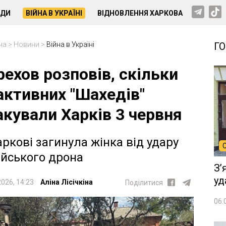
НДИ
ВІЙНА В УКРАЇНІ
ВІДНОВЛЕННЯ ХАРКОВА
на
>
Новини
>
Війна в Україні
Г
рехов розповів, скільки
активних "Шахедів"
акували Харків 3 червня
аркові загинула жінка від удару
ійського дрона
Зʼ
уд
2026, 14:23
Аліна Лісічкіна
Поділитися
06.