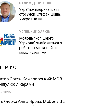
ВАДИМ ДЕНИСЕНКО
Україно-американські
стосунки. Стефанішина,
Умєров та інші
УСПІШНИЙ ХАРКІВ
Молодь "Успішного
Харкова" знайомиться з
роботою міста та його
можливостями
ТЕРВ'Ю
ктор Євген Комаровський: МОЗ
ніпулює лікарями
08.2026
тейлерка Аліна Ярова: McDonald's