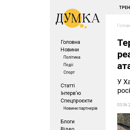
ТРЕ
Голов
Те
Головна
Новини
ре
Політика
ат
Події
Спорт
У Х
Статті
рос
Інтерв'ю
Спецпроєкти
03.06.
Новини партнерів
Блоги
Відео