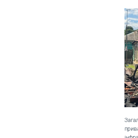
Зага
прива
інфр