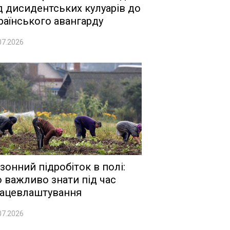
д дисидентських кулуарів до
раїнського авангарду
07.2026
зонний підробіток в полі:
 важливо знати під час
ацевлаштування
07.2026