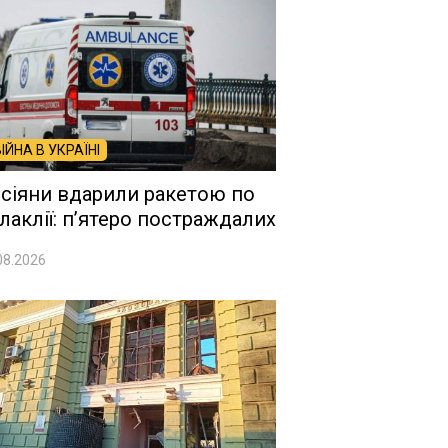
ВІЙНА В УКРАЇНІ
сіяни вдарили ракетою по
лаклії: п’ятеро постраждалих
08.2026