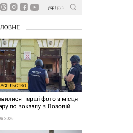
укр
|
рус
ОЛОВНЕ
СУСПІЛЬСТВО
явилися перші фото з місця
ару по вокзалу в Лозовій
08.2026