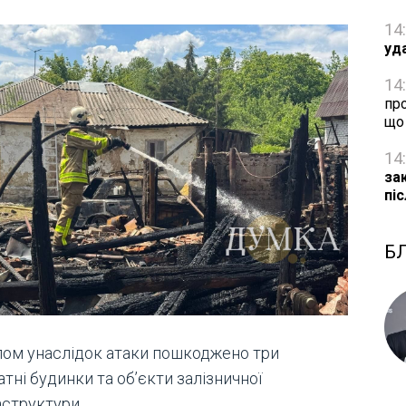
14
уд
14
пр
що
14
за
пі
Б
лом унаслідок атаки пошкоджено три
тні будинки та об’єкти залізничної
аструктури.