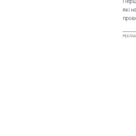
Перш
які 
прово