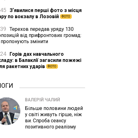
:45
Зʼявилися перші фото з місця
ару по вокзалу в Лозовій
ФОТО
:39
Терехов передав уряду 130
опозицій від прифронтових громад:
 пропонують змінити
:24
Горів дах навчального
кладу: в Балаклії загасили пожежі
сля ракетних ударів
ФОТО
ЛОГИ
ВАЛЕРІЙ ЧАЛИЙ
Більше половини людей
у світі живуть гірше, ніж
ви. Спроба сеансу
позитивного реалізму