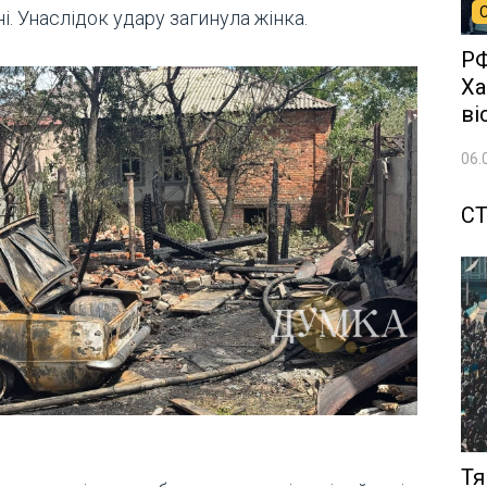
і. Унаслідок удару загинула жінка.
РФ
Ха
ві
06.
СТ
Тя