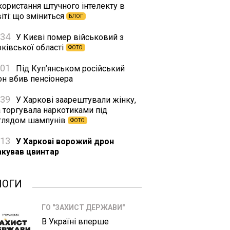
користання штучного інтелекту в
іті: що зміниться
БЛОГ
:34
У Києві помер військовий з
ківської області
ФОТО
:01
Під Куп’янськом російський
он вбив пенсіонера
:39
У Харкові заарештували жінку,
а торгувала наркотиками під
глядом шампунів
ФОТО
:13
У Харкові ворожий дрон
акував цвинтар
ЛОГИ
ГО "ЗАХИСТ ДЕРЖАВИ"
В Україні вперше