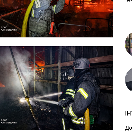
ІН
До