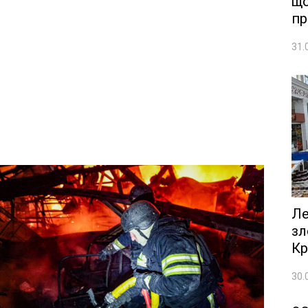
що
пр
31.
Ле
зл
Кр
30.