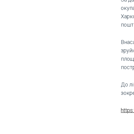
окуп
Харко
пошт
Внас
зруйн
площі
пост
До л
зокр
https