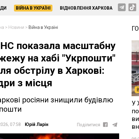
НДИ
ВІЙНА В УКРАЇНІ
ВІДНОВЛЕННЯ ХАРКОВА
на
>
Новини
>
Війна в Україні
Г
НС показала масштабну
жежу на хабі "Укрпошти"
сля обстрілу в Харкові:
дри з місця
аркові росіяни знищили будівлю
У 
пошти
по
ви
2026, 07:58
Юрій Ларін
Поділитися
вн