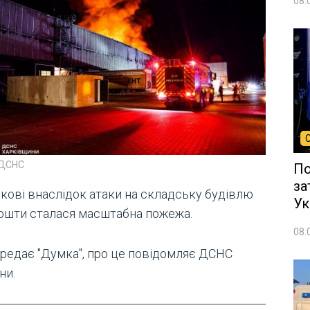
08.
 ДСНС
По
за
ркові внаслідок атаки на складську будівлю
Ук
ошти сталася масштабна пожежа.
08.
ередає "Думка", про це повідомляє ДСНС
ни.