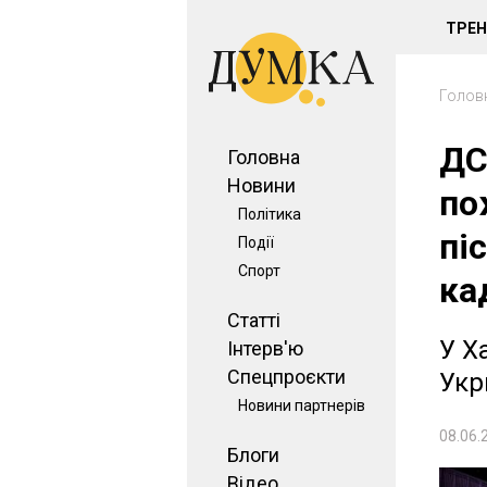
ТРЕ
Голов
ДС
Головна
Новини
по
Політика
пі
Події
Спорт
ка
Статті
У Х
Інтерв'ю
Спецпроєкти
Укр
Новини партнерів
08.06.
Блоги
Відео