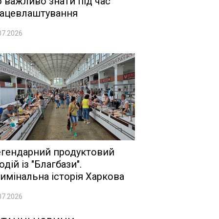
 важливо знати під час
ацевлаштування
07.2026
гендарний продуктовий
одій із "Благбази".
имінальна історія Харкова
07.2026