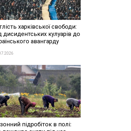
глість харківської свободи:
д дисидентських кулуарів до
раїнського авангарду
07.2026
зонний підробіток в полі: