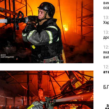
ви
осв
13
Хар
13
др
12
як
ви
12
ат
Б