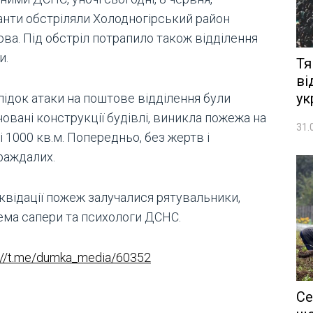
анти обстріляли Холодногірський район
ва. Під обстріл потрапило також відділення
и.
Тя
ві
ук
лідок атаки на поштове відділення були
овані конструкції будівлі, виникла пожежа на
31.
 1000 кв.м. Попередньо, без жертв і
раждалих.
іквідації пожеж залучалися рятувальники,
ема сапери та психологи ДСНС.
://t.me/dumka_media/60352
Се