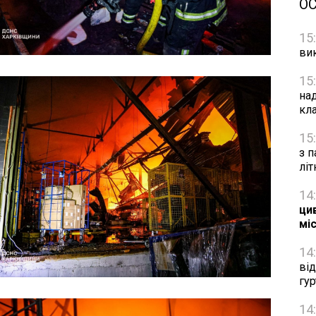
О
15
ви
15
на
кл
15
з п
лі
14
цив
мі
14
ві
гу
14