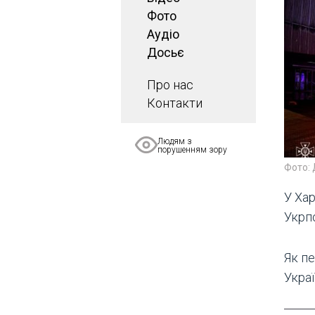
Фото
Аудіо
Досьє
Про нас
Контакти
Людям з
порушенням зору
Фото:
У Ха
Укрп
Як п
Украї