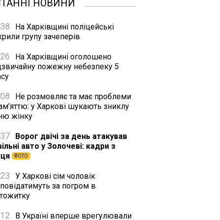
СТАННІ НОВИНИ
:38
На Харківщині поліцейські
крили групу зачеперів
:26
На Харківщині оголошено
дзвичайну пожежну небезпеку 5
асу
:08
Не розмовляє та має проблеми
ам’яттю: у Харкові шукають зниклу
тню жінку
:37
Ворог двічі за день атакував
ільні авто у Золочеві: кадри з
сця
ФОТО
:23
У Харкові сім чоловік
дповідатимуть за погром в
ртожитку
:12
В Україні вперше врегулювали