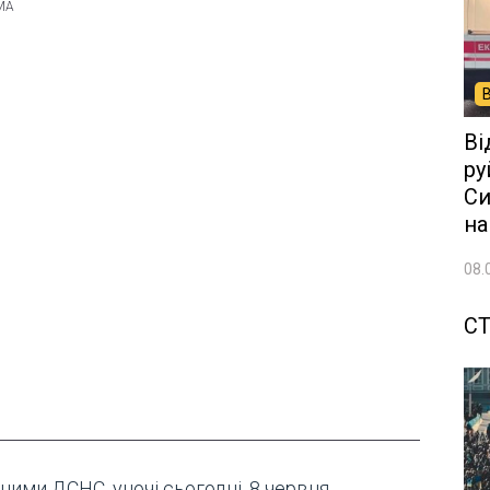
Ві
ру
Си
на
08.
СТ
ними ДСНС, уночі сьогодні, 8 червня,