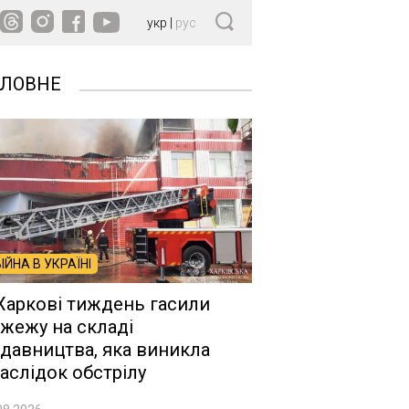
укр
|
рус
ОЛОВНЕ
ВІЙНА В УКРАЇНІ
Харкові тиждень гасили
жежу на складі
давництва, яка виникла
аслідок обстрілу