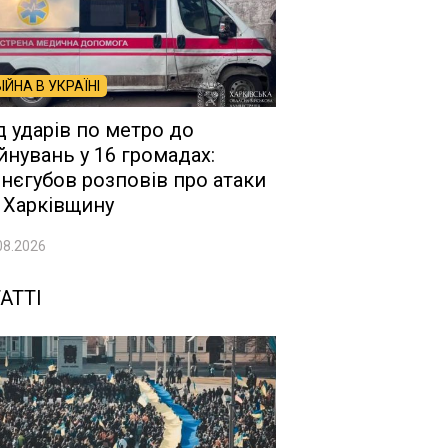
ВІЙНА В УКРАЇНІ
д ударів по метро до
йнувань у 16 громадах:
нєгубов розповів про атаки
 Харківщину
08.2026
АТТІ