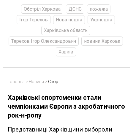
Обстріл Харкова
ДСНС
пожежа
Ігор Терехов
Нова пошта
Укрпошта
Харківська область
Терехов Ігор Олександрович
новини Харкова
Харків
Головна
>
Новини
>
Спорт
Харківські спортсменки стали
чемпіонками Європи з акробатичного
рок-н-ролу
Представниці Харківщини вибороли