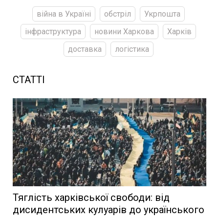
війна в Україні
обстріл
Укрпошта
інфраструктура
новини Харкова
Харків
доставка
логістика
СТАТТІ
Тяглість харківської свободи: від
дисидентських кулуарів до українського