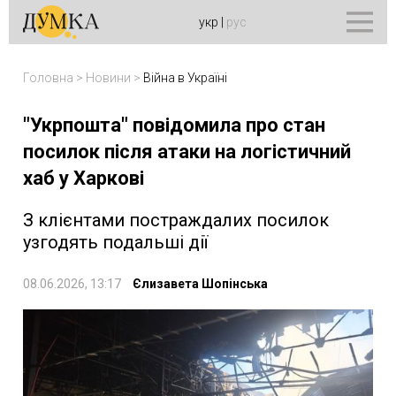
укр
|
рус
Головна
>
Новини
>
Війна в Україні
"Укрпошта" повідомила про стан
посилок після атаки на логістичний
хаб у Харкові
З клієнтами постраждалих посилок
узгодять подальші дії
08.06.2026, 13:17
Єлизавета Шопінська