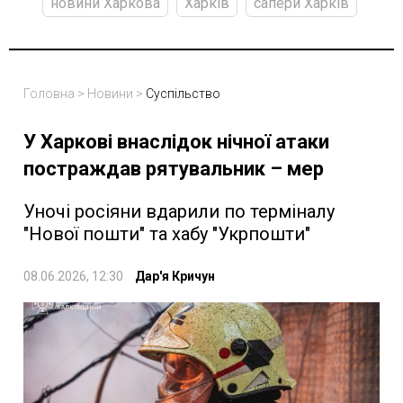
новини Харкова
Харків
сапери Харків
Головна
>
Новини
>
Суспільство
У Харкові внаслідок нічної атаки
постраждав рятувальник – мер
Уночі росіяни вдарили по терміналу
"Нової пошти" та хабу "Укрпошти"
08.06.2026, 12:30
Дар'я Кричун