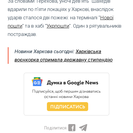
За словами Терехова, уночі девʼять "Шахедів"
вдарили по пʼяти локаціях у Харкові, внаслідок
ударів сталося дві пожежі: на терміналі "
Нової
пошти
" та в хабі "
Укрпошти
". Один з рятувальників
постраждав.
Новини Харкова сьогодні:
Харківська
воєнкорка отримала державну стипендію
Поділитися