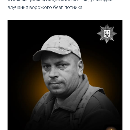
влучання ворожого безпілотника.