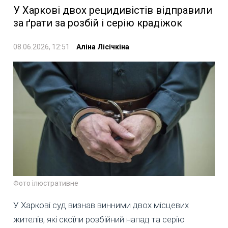
У Харкові двох рецидивістів відправили
за ґрати за розбій і серію крадіжок
08.06.2026, 12:51
Аліна Лісічкіна
Фото ілюстративне
У Харкові суд визнав винними двох місцевих
жителів, які скоїли розбійний напад та серію