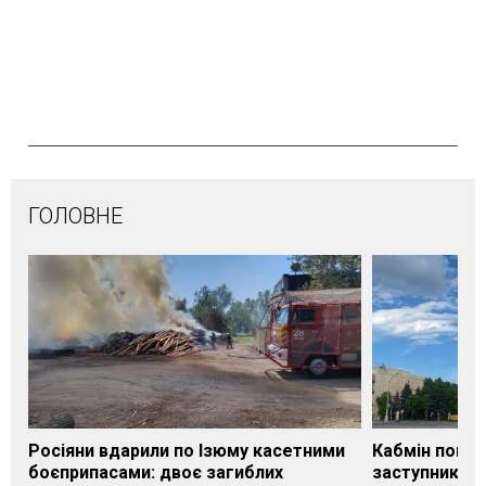
ГОЛОВНЕ
Росіяни вдарили по Ізюму касетними
Кабмін погод
боєприпасами: двоє загиблих
заступника н