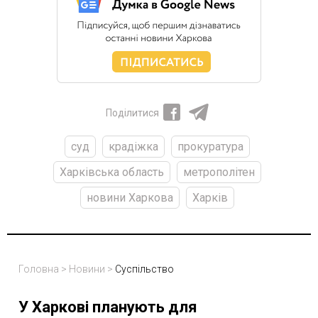
Поділитися
суд
крадіжка
прокуратура
Харківська область
метрополітен
новини Харкова
Харків
Головна
>
Новини
>
Суспільство
У Харкові планують для