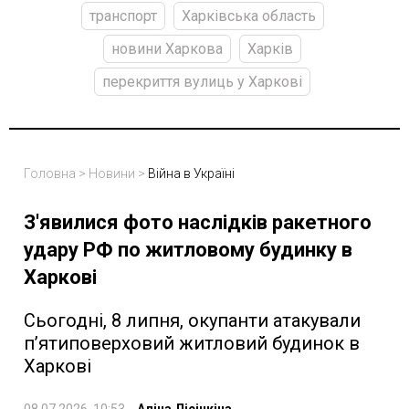
транспорт
Харківська область
новини Харкова
Харків
перекриття вулиць у Харкові
Головна
>
Новини
>
Війна в Україні
З'явилися фото наслідків ракетного
удару РФ по житловому будинку в
Харкові
Сьогодні, 8 липня, окупанти атакували
п’ятиповерховий житловий будинок в
Харкові