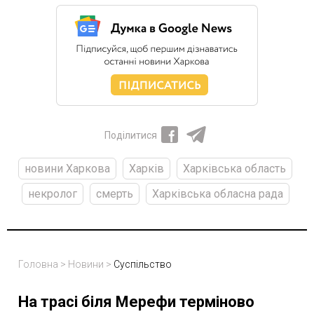
Поділитися
новини Харкова
Харків
Харківська область
некролог
смерть
Харківська обласна рада
Головна
>
Новини
>
Суспільство
На трасі біля Мерефи терміново