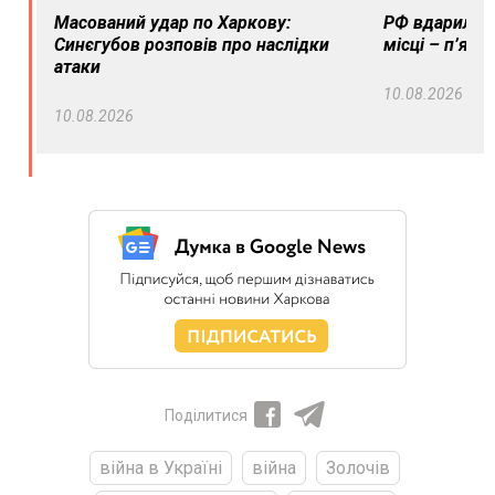
Масований удар по Харкову:
РФ вдарила п
Синєгубов розповів про наслідки
місці – п’яте
атаки
10.08.2026
10.08.2026
Поділитися
війна в Україні
війна
Золочів