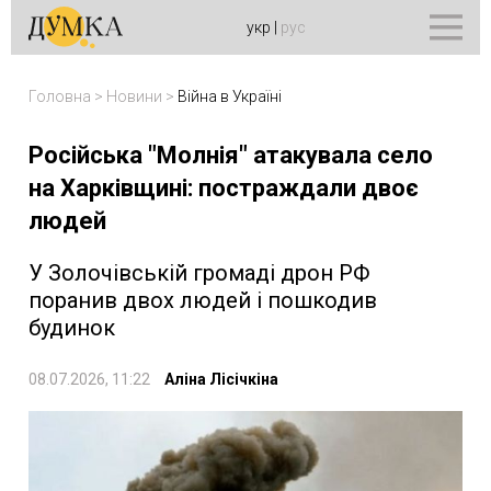
укр
|
рус
Головна
>
Новини
>
Війна в Україні
Російська "Молнія" атакувала село
на Харківщині: постраждали двоє
людей
У Золочівській громаді дрон РФ
поранив двох людей і пошкодив
будинок
08.07.2026, 11:22
Аліна Лісічкіна