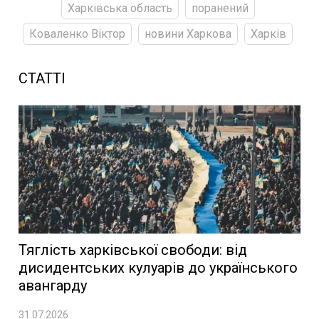
Харківська область
поранений
Коваленко Віктор
новини Харкова
Харків
СТАТТІ
Тяглість харківської свободи: від
дисидентських кулуарів до українського
авангарду
31.07.2026