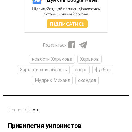
Поделиться
новости Харькова
Харьков
Харьковская область
спорт
футбол
Мудрик Михаил
скандал
Главная
>
Блоги
Привилегия уклонистов