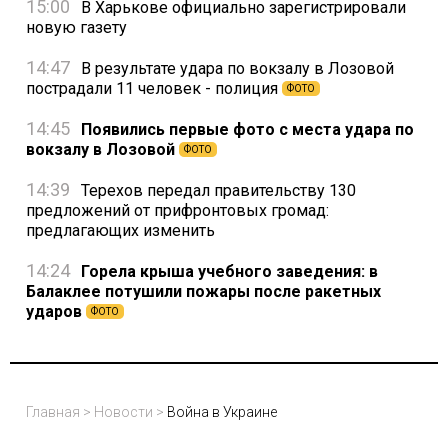
15:00
В Харькове официально зарегистрировали
новую газету
14:47
В результате удара по вокзалу в Лозовой
пострадали 11 человек - полиция
ФОТО
14:45
Появились первые фото с места удара по
вокзалу в Лозовой
ФОТО
14:39
Терехов передал правительству 130
предложений от прифронтовых громад:
предлагающих изменить
14:24
Горела крыша учебного заведения: в
Балаклее потушили пожары после ракетных
ударов
ФОТО
Главная
>
Новости
>
Война в Украине