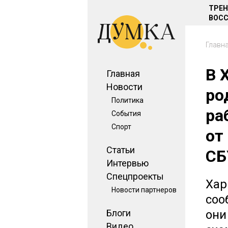
ТРЕ
ВОСС
Главн
В 
Главная
Новости
ро
Политика
ра
События
Спорт
от
Статьи
СБ
Интервью
Спецпроекты
Хар
Новости партнеров
соо
Блоги
они
Видео