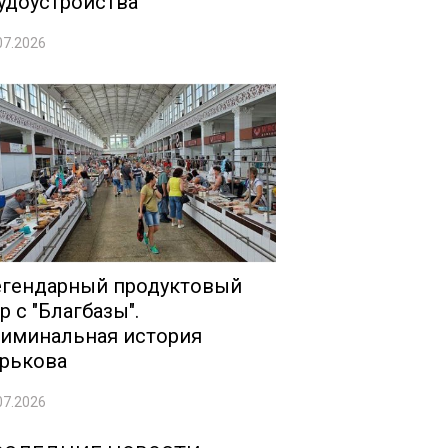
удоустройства
07.2026
гендарный продуктовый
р с "Благбазы".
иминальная история
рькова
07.2026