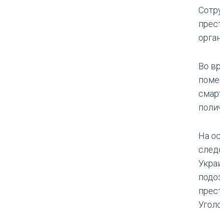
Сотр
прес
орга
Во в
поме
смар
поли
На о
след
Укра
подо
прес
Угол