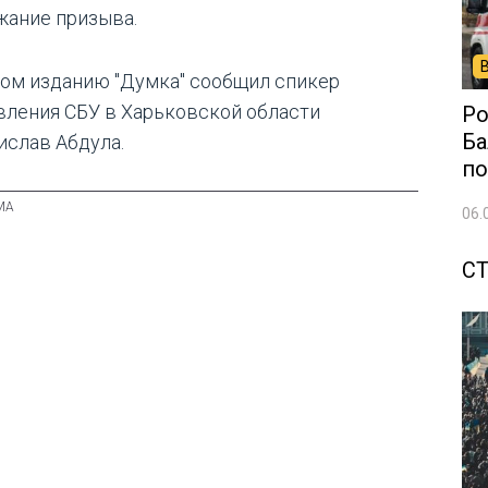
жание призыва.
том изданию "Думка" сообщил спикер
вления СБУ в Харьковской области
Ро
Ба
ислав Абдула.
по
06.
С