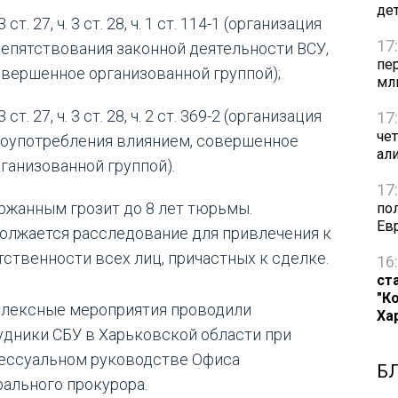
де
 3 ст. 27, ч. 3 ст. 28, ч. 1 ст. 114-1 (организация
17
епятствования законной деятельности ВСУ,
пе
вершенное организованной группой);
мл
 3 ст. 27, ч. 3 ст. 28, ч. 2 ст. 369-2 (организация
17
че
лоупотребления влиянием, совершенное
ал
ганизованной группой).
17
ржанным грозит до 8 лет тюрьмы.
по
Ев
олжается расследование для привлечения к
тственности всех лиц, причастных к сделке.
16
ст
"К
лексные мероприятия проводили
Ха
удники СБУ в Харьковской области при
ессуальном руководстве Офиса
Б
рального прокурора.