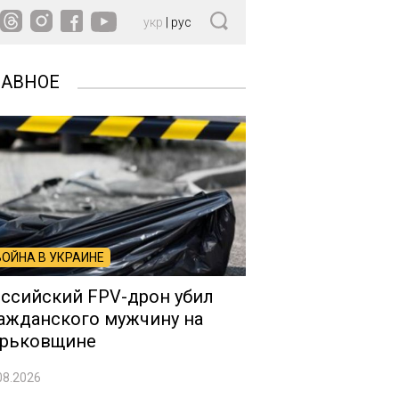
укр
|
рус
ЛАВНОЕ
ВОЙНА В УКРАИНЕ
ссийский FPV-дрон убил
ажданского мужчину на
рьковщине
08.2026