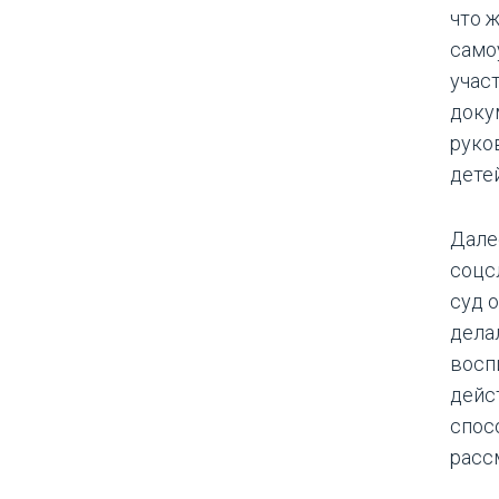
что 
само
учас
доку
руко
дете
Дале
соцс
суд 
дела
восп
дейс
спос
расс