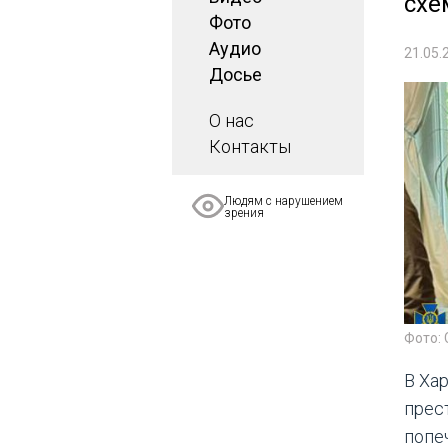
схе
Фото
Аудио
21.05.
Досье
О нас
Контакты
Людям с нарушением
зрения
Фото:
В Ха
прес
попе