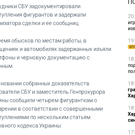
П
удники СБУ задокументировали
тупления фигурантов и задержали
20
игр
низатора сделки и ее сообщниц.
из
19
ремя обысков по местам работы, в
БЛ
щениях и автомобилях задержанных изъяли
тфоны и черновую документацию с
18
по
чным.
по
18
сновании собранных доказательств
гр
ователи СБУ и заместитель Генпрокурора
Ха
ины сообщили четырем фигуранткам о
18
зрении в соответствии с совершенными
Ха
туплениями по нескольким статьям
си
овного кодекса Украины:
17