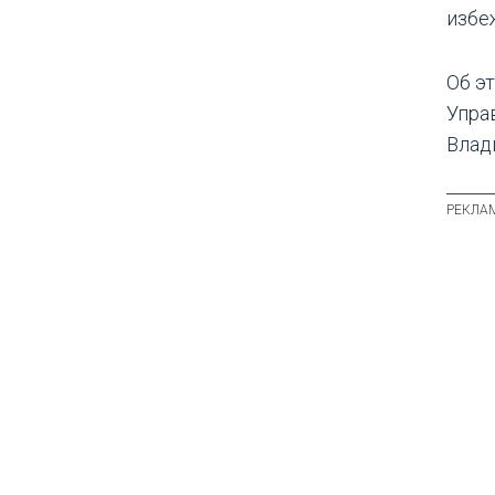
избе
Об э
Упра
Влад