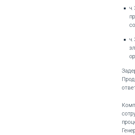
ч.
пр
со
ч.
з
ор
Заде
Прод
отве
Комп
сотр
проц
Гене