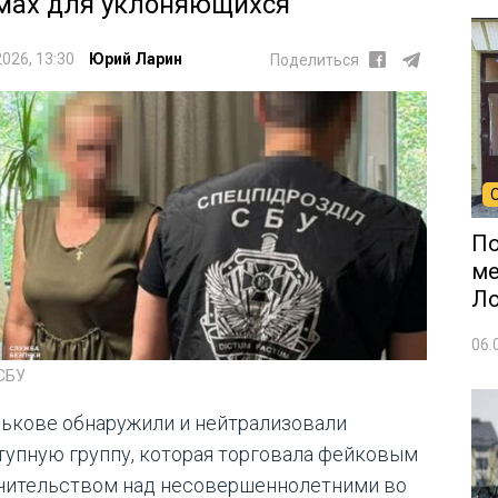
мах для уклоняющихся
2026, 13:30
Юрий Ларин
Поделиться
По
ме
Л
06.
 СБУ
рькове обнаружили и нейтрализовали
тупную группу, которая торговала фейковым
чительством над несовершеннолетними во