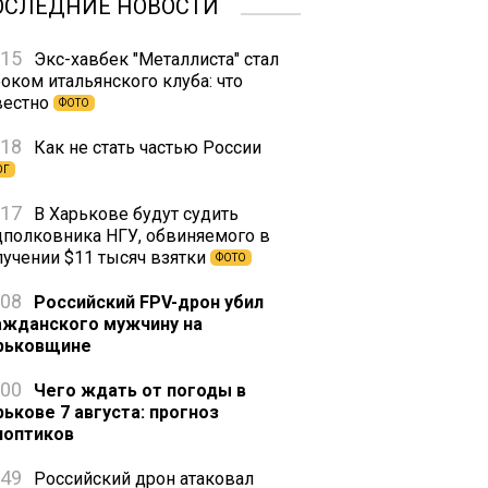
ОСЛЕДНИЕ НОВОСТИ
:15
Экс-хавбек "Металлиста" стал
оком итальянского клуба: что
вестно
ФОТО
:18
Как не стать частью России
ОГ
:17
В Харькове будут судить
дполковника НГУ, обвиняемого в
лучении $11 тысяч взятки
ФОТО
:08
Российский FPV-дрон убил
ажданского мужчину на
рьковщине
:00
Чего ждать от погоды в
рькове 7 августа: прогноз
ноптиков
:49
Российский дрон атаковал