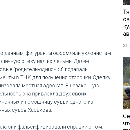
Тя
св
ку
ав
31.
го данным, фигуранты оформляли уклонистам
оличную опеку над их детьми. Далее
овые "родители-одиночки" подавали
менты в ТЦК для получения отсрочки. Сделку
низовала местная адвокат. В незаконную
ельность она привлекла двух своих
иненных и помощницу судьи одного из
нных судов Харькова.
Се
чт
ала они фальсифицировали справки о том,