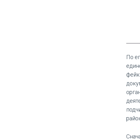
По е
един
фейк
доку
орга
деят
подч
райо
Снач