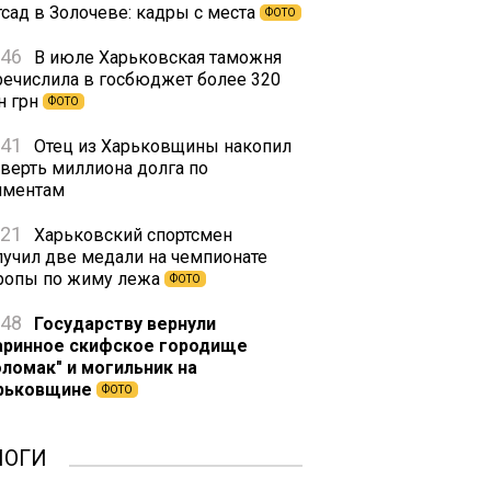
тсад в Золочеве: кадры с места
ФОТО
:46
В июле Харьковская таможня
речислила в госбюджет более 320
н грн
ФОТО
:41
Отец из Харьковщины накопил
тверть миллиона долга по
иментам
:21
Харьковский спортсмен
лучил две медали на чемпионате
ропы по жиму лежа
ФОТО
:48
Государству вернули
аринное скифское городище
оломак" и могильник на
рьковщине
ФОТО
ЛОГИ