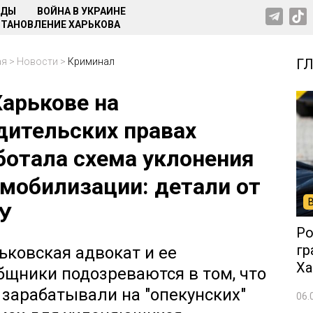
НДЫ
ВОЙНА В УКРАИНЕ
ТАНОВЛЕНИЕ ХАРЬКОВА
ая
>
Новости
>
Криминал
Г
Харькове на
дительских правах
ботала схема уклонения
 мобилизации: детали от
У
Ро
гр
ьковская адвокат и ее
Ха
бщники подозреваются в том, что
 зарабатывали на "опекунских"
06.