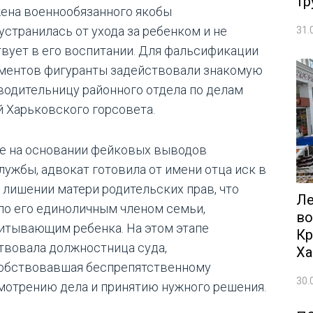
тр
жена военнообязанного якобы
устранилась от ухода за ребенком и не
31.
твует в его воспитании. Для фальсификации
ментов фигуранты задействовали знакомую
водительницу районного отдела по делам
й Харьковского горсовета.
е на основании фейковых выводов
лужбы, адвокат готовила от имени отца иск в
о лишении матери родительских прав, что
Ле
ло его единоличным членом семьи,
во
итывающим ребенка. На этом этапе
Кр
твовала должностница суда,
Ха
обствовавшая беспрепятственному
30.
мотрению дела и принятию нужного решения.