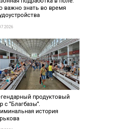
зонная подработка в поле:
о важно знать во время
удоустройства
07.2026
гендарный продуктовый
р с "Благбазы".
иминальная история
рькова