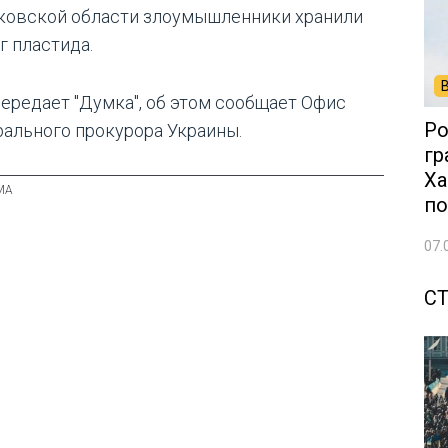
ковской области злоумышленники хранили
г пластида.
передает "Думка", об этом сообщает Офис
Ро
рального прокурора Украины.
гр
Ха
по
07.
С