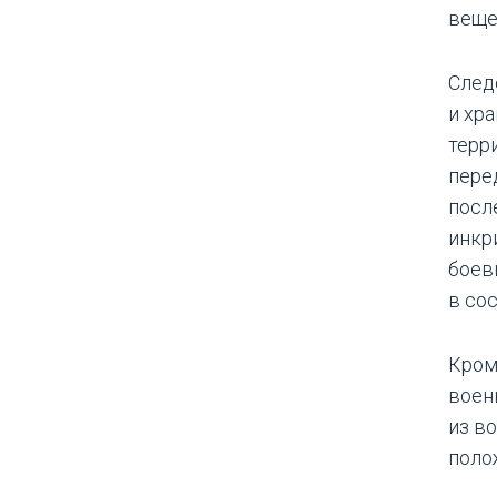
веще
След
и хр
терр
пере
посл
инкр
боев
в со
Кром
воен
из в
поло