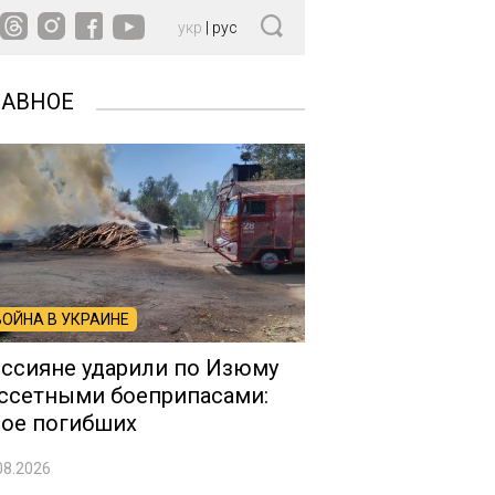
укр
|
рус
ЛАВНОЕ
ВОЙНА В УКРАИНЕ
ссияне ударили по Изюму
ссетными боеприпасами:
ое погибших
08.2026