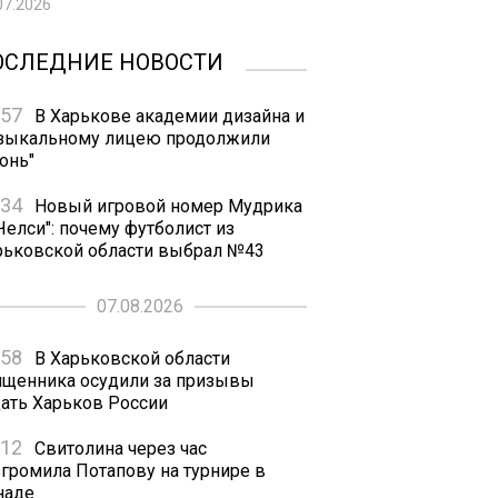
07.2026
ОСЛЕДНИЕ НОВОСТИ
:57
В Харькове академии дизайна и
зыкальному лицею продолжили
онь"
:34
Новый игровой номер Мудрика
Челси": почему футболист из
рьковской области выбрал №43
07.08.2026
:58
В Харьковской области
ященника осудили за призывы
дать Харьков России
:12
Свитолина через час
згромила Потапову на турнире в
наде