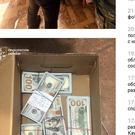
21
фо
20
по
с н
19
обл
сос
17
об
ра
17
сп
17
ра
Ка