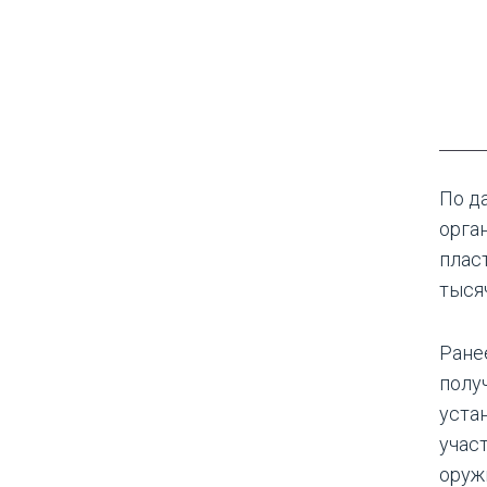
По д
орга
плас
тыся
Ране
полу
уста
учас
оруж