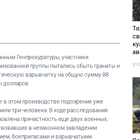
Тя
св
ку
ав
анным Генпрокуратуры, участники
31.
низованной группы пытались сбыть гранаты и
тическую взрывчатку на общую сумму 88
ч долларов.
е в этом производстве подозрение уже
чили три человека. В ходе расследования
новлена причастность еще двух военных,
твовавших в незаконном завладении
ием, боеприпасами и взрывчатыми