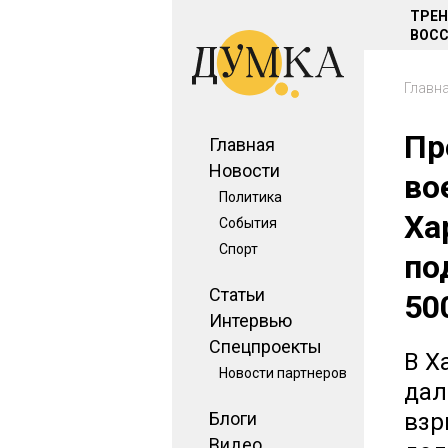
ТРЕ
ВОСС
Главн
Пр
Главная
Новости
во
Политика
Ха
События
Спорт
по
Статьи
50
Интервью
Спецпроекты
В Х
Новости партнеров
дал
Блоги
взр
Видео