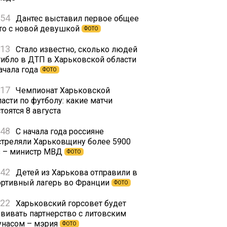
:54
Дантес выставил первое общее
то с новой девушкой
ФОТО
:13
Стало известно, сколько людей
гибло в ДТП в Харьковской области
ачала года
ФОТО
:17
Чемпионат Харьковской
асти по футболу: какие матчи
тоятся 8 августа
:48
С начала года россияне
стреляли Харьковщину более 5900
з – министр МВД
ФОТО
:42
Детей из Харькова отправили в
ортивный лагерь во Франции
ФОТО
:22
Харьковский горсовет будет
звивать партнерство с литовским
унасом – мэрия
ФОТО