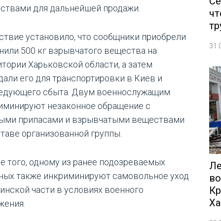
Се
ствами для дальнейшей продажи.
чт
тр
ствие установило, что сообщники приобрели
31.
анили 500 кг взрывчатого вещества на
итории Харьковской области, а затем
дали его для транспортировки в Киев и
едующего сбыта. Двум военнослужащим
иминируют незаконное обращение с
ыми припасами и взрывчатыми веществами
ставе организованной группы.
е того, одному из ранее подозреваемых
Ле
ных также инкриминируют самовольное уход
во
Кр
оинской части в условиях военного
Ха
жения.