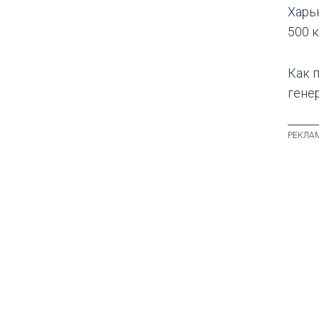
Харь
500 к
Как 
гене