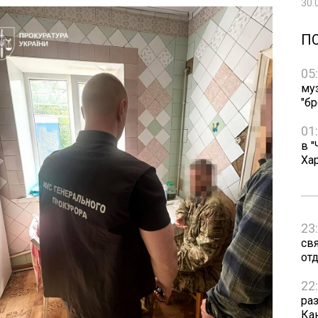
30.
П
05
му
"бр
01
в "
Ха
23
св
от
22
ра
Ка