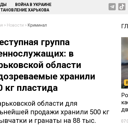
НДЫ
ВОЙНА В УКРАИНЕ
ТАНОВЛЕНИЕ ХАРЬКОВА
ая
>
Новости
>
Криминал
Г
еступная группа
еннослужащих: в
рьковской области
дозреваемые хранили
0 кг пластида
Ро
ка
арьковской области для
дв
ьнейшей продажи хранили 500 кг
ывчатки и гранаты на 88 тыс.
07.