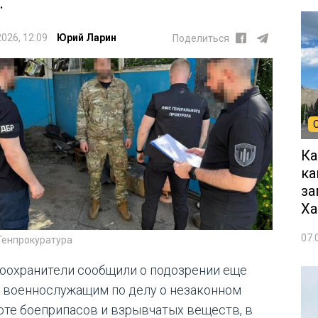
.
2026, 12:09
Юрий Ларин
Поделиться
Ка
ка
за
Ха
07.
Генпрокуратура
оохранители сообщили о подозрении еще
 военнослужащим по делу о незаконном
оте боеприпасов и взрывчатых веществ, в