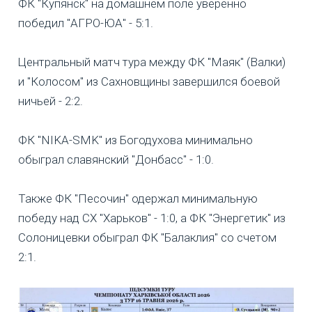
ФК "Купянск" на домашнем поле уверенно
победил "АГРО-ЮА" - 5:1.
Центральный матч тура между ФК "Маяк" (Валки)
и "Колосом" из Сахновщины завершился боевой
ничьей - 2:2.
ФК "NIKA-SMK" из Богодухова минимально
обыграл славянский "Донбасс" - 1:0.
Также ФК "Песочин" одержал минимальную
победу над СХ "Харьков" - 1:0, а ФК "Энергетик" из
Солоницевки обыграл ФК "Балаклия" со счетом
2:1.