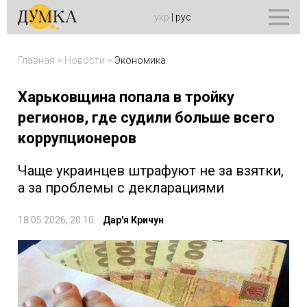
укр
|
рус
Главная
>
Новости
>
Экономика
Харьковщина попала в тройку
регионов, где судили больше всего
коррупционеров
Чаще украинцев штрафуют не за взятки,
а за проблемы с декларациями
18.05.2026, 20:10
Дар'я Кричун