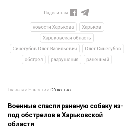
Поделиться
новости Харькова
Харьков
Харьковская область
Синегубов Олег Васильевич
Олег Синегубов
обстрел
разрушения
раненный
Главная
>
Новости
>
Общество
Военные спасли раненую собаку из-
под обстрелов в Харьковской
области