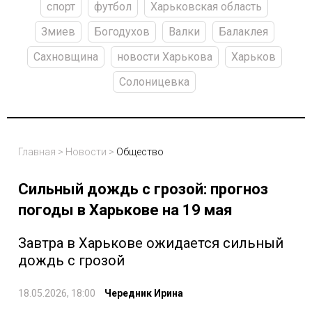
спорт
футбол
Харьковская область
Змиев
Богодухов
Валки
Балаклея
Сахновщина
новости Харькова
Харьков
Солоницевка
Главная
>
Новости
>
Общество
Сильный дождь с грозой: прогноз
погоды в Харькове на 19 мая
Завтра в Харькове ожидается сильный
дождь с грозой
18.05.2026, 18:00
Чередник Ирина