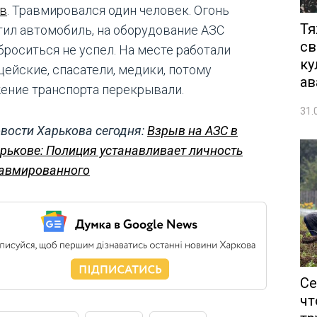
в
. Травмировался один человек. Огонь
Тя
тил автомобиль, на оборудование АЗС
св
броситься не успел. На месте работали
ку
цейские, спасатели, медики, потому
ав
ение транспорта перекрывали.
31.
вости Харькова сегодня:
Взрыв на АЗС в
рькове: Полиция устанавливает личность
авмированного
Се
чт