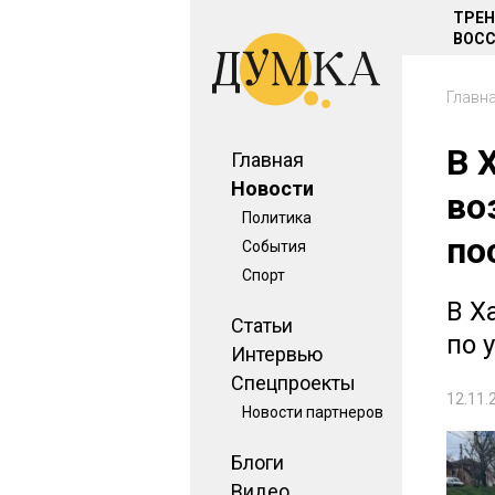
ТРЕ
ВОСС
Главн
В 
Главная
Новости
во
Политика
по
События
Спорт
В Х
Статьи
по 
Интервью
Спецпроекты
12.11.
Новости партнеров
Блоги
Видео