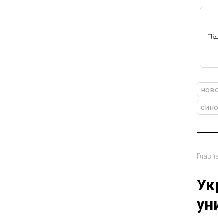
ново
сино
Главн
Ук
ун