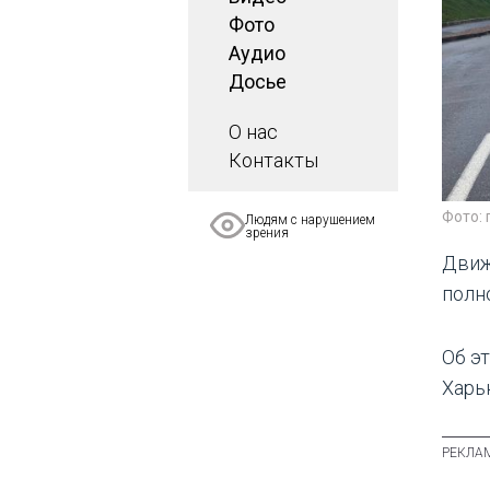
Фото
Аудио
Досье
О нас
Контакты
Фото:
Людям с нарушением
зрения
Движ
полн
Об э
Харь