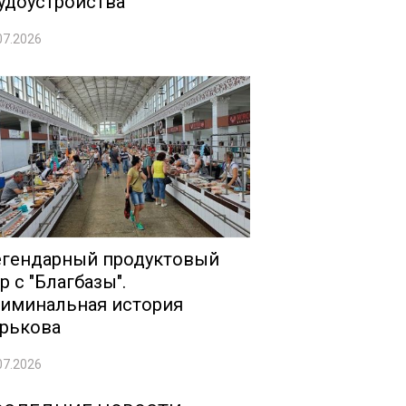
удоустройства
07.2026
гендарный продуктовый
р с "Благбазы".
иминальная история
рькова
07.2026