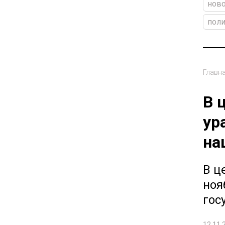
ново
поли
Главн
В 
ур
на
В ц
ноя
гос
12.11.