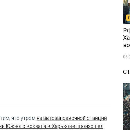
РФ
Ха
во
06.
С
тим, что утром
на автозаправочной станции
зи Южного вокзала в Харькове произошел