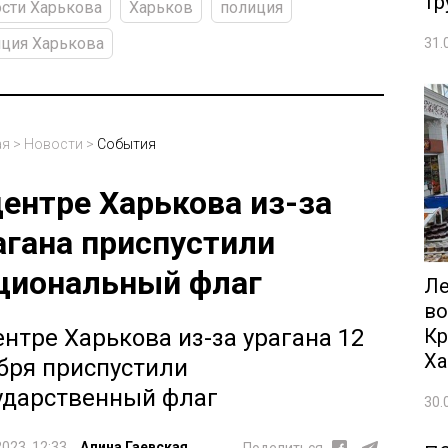
тр
сти Харькова
Харьков
полиция
ция Харькова
31.
ая
>
Новости
>
События
центре Харькова из-за
агана приспустили
циональный флаг
Ле
во
Кр
ентре Харькова из-за урагана 12
Ха
бря приспустили
ударственный флаг
30.
2023, 12:33
Алина Гаевская