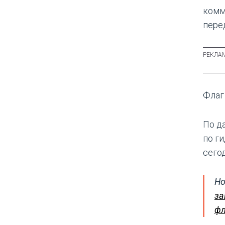
комм
пере
Флаг
По д
по г
сего
Но
за
фл