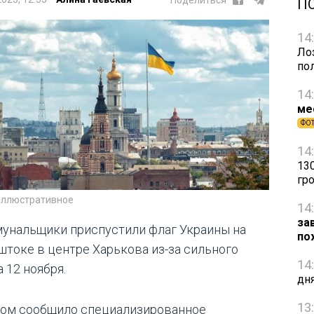
Поделиться
П
14
Ло
по
14
ме
ФО
14
13
гр
иллюстративное
14
за
унальщики приспустили флаг Украины на
по
штоке в центре Харькова из-за сильного
14
 12 ноября.
дня
13
том сообщило специализированное