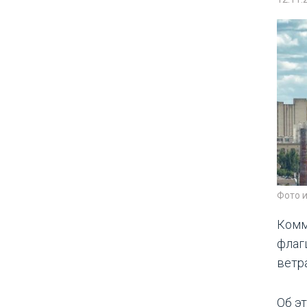
Фото 
Комм
флаг
ветра
Об э