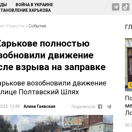
НДЫ
ВОЙНА В УКРАИНЕ
ТАНОВЛЕНИЕ ХАРЬКОВА
ая
>
Новости
>
События
Г
Харькове полностью
зобновили движение
сле взрыва на заправке
арькове возобновили движение
улице Полтавский Шлях
По
ме
2023, 12:48
Алина Гаевская
Поделиться
Л
06.