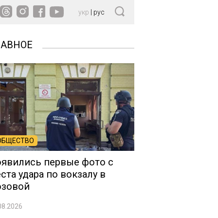
укр
|
рус
ЛАВНОЕ
ОБЩЕСТВО
явились первые фото с
ста удара по вокзалу в
озовой
08.2026