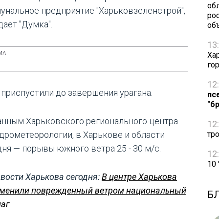
об
унальное предприятие "Харьковзеленстрой",
ро
дает "Думка".
об
13
Ха
го
12
 приспустили до завершения урагана.
пс
"б
анным Харьковского регионального центра
12
идрометеорологии, в Харькове и области
тр
дня — порывы южного ветра 25 - 30 м/с.
12
10
вости Харькова сегодня:
В центре Харькова
менили поврежденный ветром национальный
Б
аг