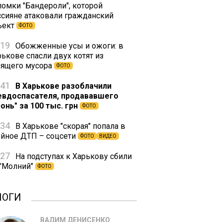
ломки "Бандероли", которой
ссияне атаковали гражданский
ъект
ФОТО
:19
Обожженные усы и ожоги: в
рькове спасли двух котят из
рящего мусора
ФОТО
:41
В Харькове разоблачили
евдоспасателя, продававшего
ронь" за 100 тыс. грн
ФОТО
:34
В Харькове "скорая" попала в
ойное ДТП – соцсети
ФОТО
ВИДЕО
:27
На подступах к Харькову сбили
 "Молний"
ФОТО
ЛОГИ
ВАДИМ ДЕНИСЕНКО