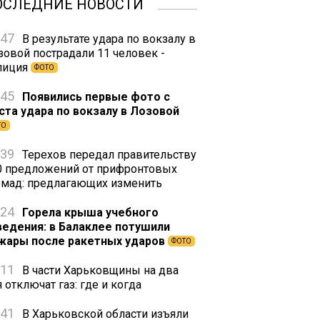
ОСЛЕДНИЕ НОВОСТИ
:47
В результате удара по вокзалу в
зовой пострадали 11 человек -
лиция
ФОТО
:45
Появились первые фото с
ста удара по вокзалу в Лозовой
ТО
:39
Терехов передал правительству
0 предложений от прифронтовых
омад: предлагающих изменить
:24
Горела крыша учебного
ведения: в Балаклее потушили
жары после ракетных ударов
ФОТО
:11
В части Харьковщины на два
 отключат газ: где и когда
:41
В Харьковской области изъяли