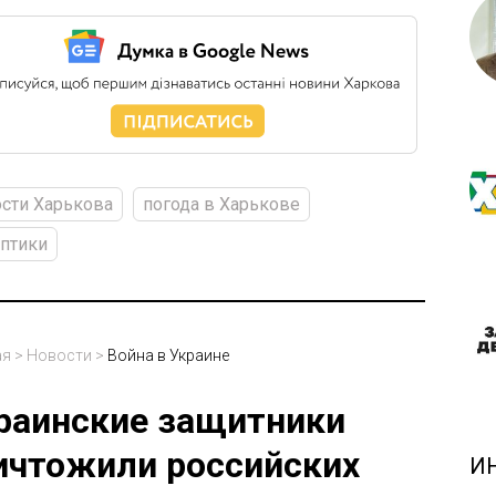
сти Харькова
погода в Харькове
птики
ая
>
Новости
>
Война в Украине
раинские защитники
ичтожили российских
И