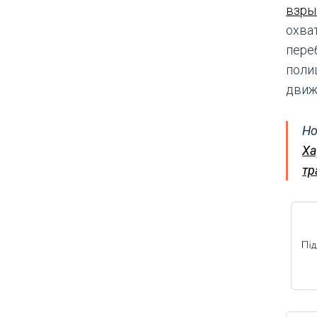
взры
охва
пере
поли
движ
Но
Ха
тр