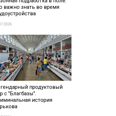
зонная подработка в поле:
о важно знать во время
удоустройства
07.2026
гендарный продуктовый
р с "Благбазы".
иминальная история
рькова