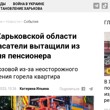
НДЫ
ВОЙНА В УКРАИНЕ
ТАНОВЛЕНИЕ ХАРЬКОВА
ая
>
Новости
>
События
Г
Харьковской области
асатели вытащили из
ня пенсионера
озовой из-за неосторожного
ения горела квартира
В 
по
2025, 10:26
Катерина Ильина
Поделиться
из
ре