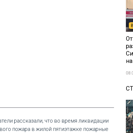
От
ра
Си
на
08.
С
атели рассказали, что во время ликвидации
вого пожара в жилой пятиэтажке пожарные