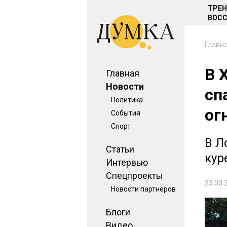
ТРЕ
ВОСС
Главн
В 
Главная
Новости
сп
Политика
ог
События
Спорт
В Л
Статьи
кур
Интервью
Спецпроекты
23.03.
Новости партнеров
Блоги
Видео