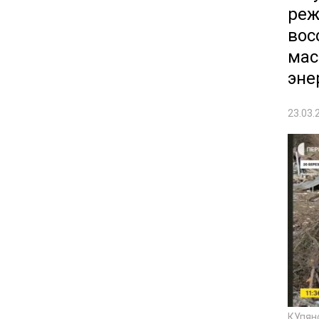
реж
вос
мас
эне
23.03.
КУпян