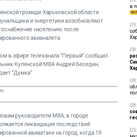
в 
пянской громаде Харьковской области
ФО
унальщики и энергетики возобновляют
09
госнабжение населению после
со
Ха
ированного авианалета.
08
том в эфире телеканала "Первый" сообщил
ра
Си
льник Купянской МВА Андрей Беседин,
Ха
дает "Думка".
08
об
по
08
со
ловам руководителя МВА, в городе
ге
олжается ликвидация последствий
05
ированной авиаатаки на город, когда 19
му