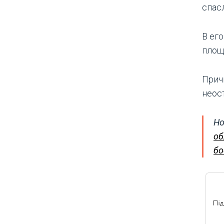
спас
В ег
площ
Прич
неос
Но
об
бо