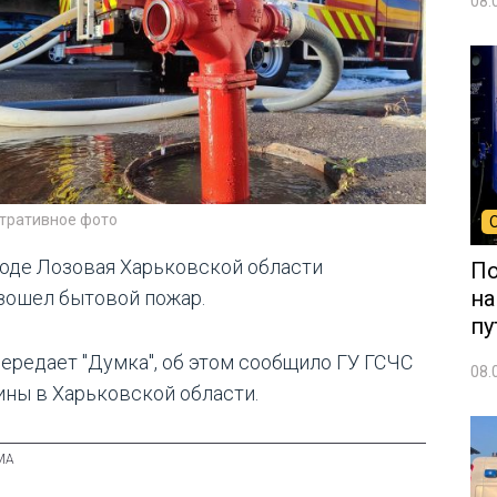
08.
тративное фото
роде Лозовая Харьковской области
По
на
зошел бытовой пожар.
пу
передает "Думка", об этом сообщило ГУ ГСЧС
08.
ины в Харьковской области.