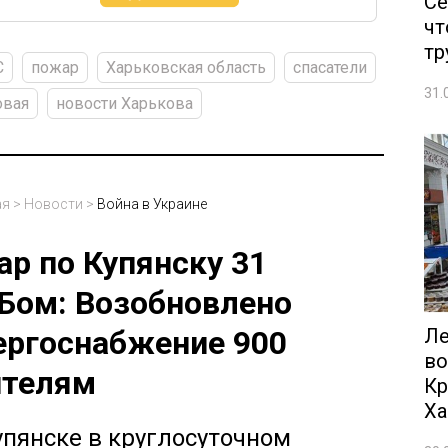
Се
чт
тр
С
пожар
Харьковская область
спасатели
31.
овая
новости Харькова
ая
>
Новости
>
Война в Украине
ар по Купянску 31
Бом: Возобновлено
Ле
ергоснабжение 900
во
телям
Кр
Ха
упянске в круглосуточном