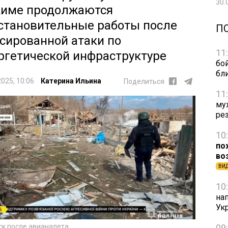
30.
име продолжаются
становительные работы после
П
сированной атаки по
11
ргетической инфраструктуре
бо
бл
2025, 10:06
Катерина Ильина
Поделиться
11
му
ре
10
по
во
ВИ
10
на
Ук
ск после авианалета
09