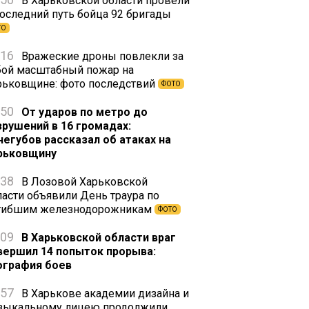
В Харьковской области провели
последний путь бойца 92 бригады
ТО
:16
Вражеские дроны повлекли за
бой масштабный пожар на
рьковщине: фото последствий
ФОТО
:50
От ударов по метро до
зрушений в 16 громадах:
негубов рассказал об атаках на
рьковщину
:38
В Лозовой Харьковской
ласти объявили День траура по
гибшим железнодорожникам
ФОТО
:09
В Харьковской области враг
вершил 14 попыток прорыва:
ография боев
:57
В Харькове академии дизайна и
зыкальному лицею продолжили