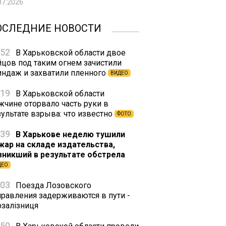
07.2026
ОСЛЕДНИЕ НОВОСТИ
:52
В Харьковской области двое
йцов под таким огнем зачистили
индаж и захватили пленного
ВИДЕО
:19
В Харьковской области
жчине оторвало часть руки в
зультате взрыва: что известно
ФОТО
:39
В Харькове неделю тушили
жар на складе издательства,
зникший в результате обстрела
ДЕО
:03
Поезда Лозовского
правления задерживаются в пути -
рзалізниця
:50