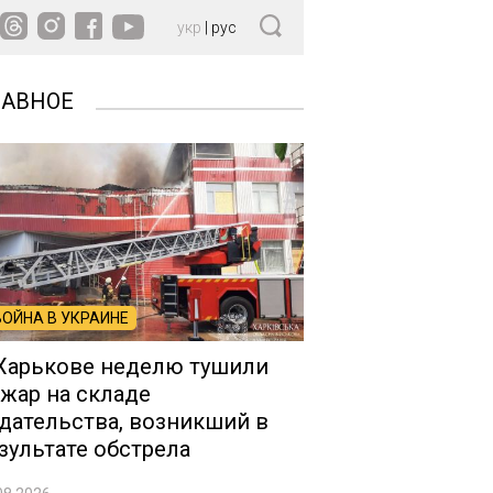
укр
|
рус
ЛАВНОЕ
ВОЙНА В УКРАИНЕ
Харькове неделю тушили
жар на складе
дательства, возникший в
зультате обстрела