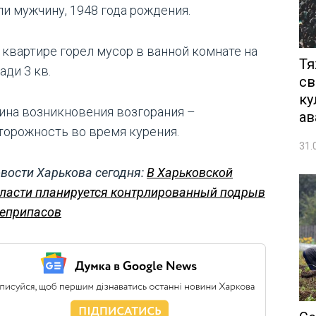
ли мужчину, 1948 года рождения.
о квартире горел мусор в ванной комнате на
Тя
ади 3 кв.
св
ку
ина возникновения возгорания –
ав
торожность во время курения.
31.
вости Харькова сегодня:
В Харьковской
ласти планируется контрлированный подрыв
еприпасов