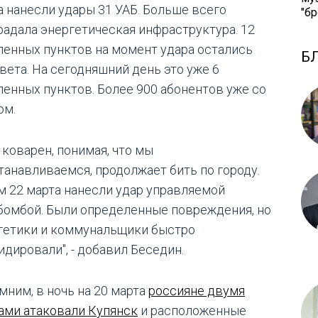
а нанесли удары 31 УАБ. Больше всего
"бр
радала энергетическая инфраструктура. 12
ленных пунктов на момент удара остались
Б
света. На сегодняшний день это уже 6
ленных пунктов. Более 900 абонентов уже со
ом.
 коварен, понимая, что мы
танавливаемся, продолжает бить по городу.
м 22 марта нанесли удар управляемой
бомбой. Были определенные повреждения, но
гетики и коммунальщики быстро
идировали", - добавил Беседин.
мним, в ночь на 20 марта
россияне двумя
ами атаковали Купянск
и расположенные