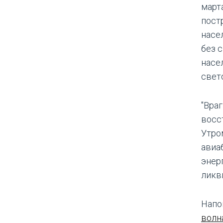
март
пост
насе
без 
насе
свет
"Враг
восс
Утро
авиа
энер
ликв
Напо
волн