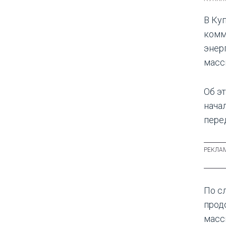
В Ку
комм
энер
масс
Об э
нача
пере
По с
прод
масс