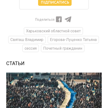
Поделиться
Харьковский областной совет
Святаш Владимир
Егорова-Луценко Татьяна
сессия
Почетный гражданин
СТАТЬИ