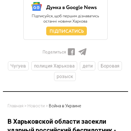
Поделиться
Чугуев
полиция Харькова
дети
Боровая
розыск
Главная
>
Новости
>
Война в Украине
В Харьковской области засекли
ударный российский беспилотник -