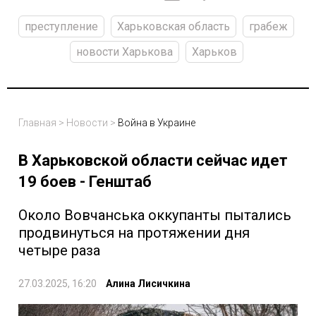
преступление
Харьковская область
грабеж
новости Харькова
Харьков
Главная
>
Новости
>
Война в Украине
В Харьковской области сейчас идет
19 боев - Генштаб
Около Вовчанська оккупанты пытались
продвинуться на протяжении дня
четыре раза
27.03.2025, 16:20
Алина Лисичкина