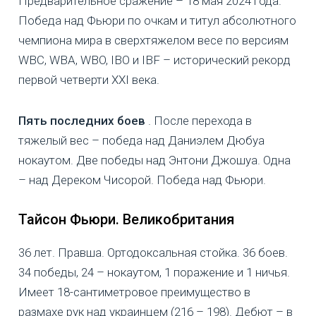
Предварительное сражение – 18 мая 2024 года.
Победа над Фьюри по очкам и титул абсолютного
чемпиона мира в сверхтяжелом весе по версиям
WBC, WBA, WBO, IBO и IBF – исторический рекорд
первой четверти XXI века.
Пять последних боев
. После перехода в
тяжелый вес – победа над Даниэлем Дюбуа
нокаутом. Две победы над Энтони Джошуа. Одна
– над Дереком Чисорой. Победа над Фьюри.
Тайсон Фьюри. Великобритания
36 лет. Правша. Ортодоксальная стойка. 36 боев.
34 победы, 24 – нокаутом, 1 поражение и 1 ничья.
Имеет 18-сантиметровое преимущество в
размахе рук над украинцем (216 – 198). Дебют – в