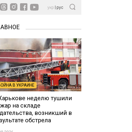
укр
|
рус
ЛАВНОЕ
ВОЙНА В УКРАИНЕ
Харькове неделю тушили
жар на складе
дательства, возникший в
зультате обстрела