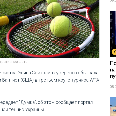
08.
тративное фото
По
на
исистка Элина Свитолина уверенно обыграла
пу
и Баптист (США) в третьем круге турнира WTA
08.
передает "Думка", об этом сообщает портал
шой теннис Украины.