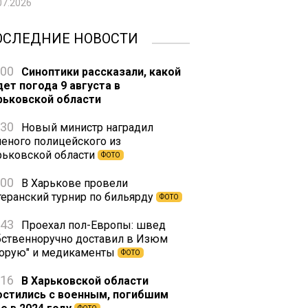
07.2026
ОСЛЕДНИЕ НОВОСТИ
:00
Синоптики рассказали, какой
дет погода 9 августа в
рьковской области
:30
Новый министр наградил
неного полицейского из
рьковской области
ФОТО
:00
В Харькове провели
теранский турнир по бильярду
ФОТО
:43
Проехал пол-Европы: швед
бственноручно доставил в Изюм
корую" и медикаменты
ФОТО
:16
В Харьковской области
остились с военным, погибшим