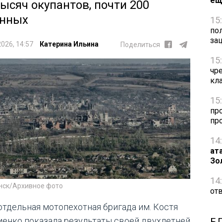
ещ
тысяч окупантов, почти 200
нных
15
по
за
2026, 14:57
Катерина Ильина
Поделиться
15
чр
кл
15
пр
пр
14
ат
Зо
14
нск/Архивное фото
от
 отдельная мотопехотная бригада им. Костя
иенко показала результаты своей двухлетней