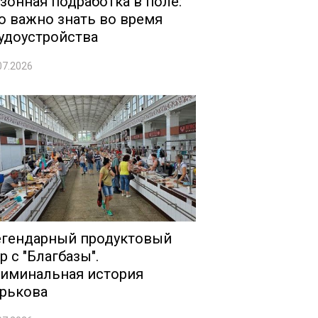
зонная подработка в поле:
о важно знать во время
удоустройства
07.2026
гендарный продуктовый
р с "Благбазы".
иминальная история
рькова