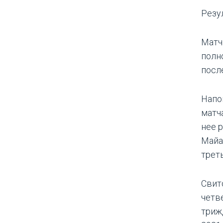
Резул
Матч
полн
посл
Напо
матч
нее 
Майа
трет
Свит
четв
триж