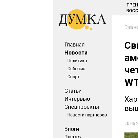
ТРЕ
ВОСС
Главн
Св
Главная
Новости
ам
Политика
че
События
Спорт
WT
Статьи
Хар
Интервью
Спецпроекты
выш
Новости партнеров
10.05.
Блоги
Видео