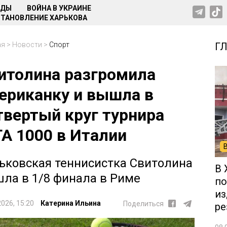
НДЫ
ВОЙНА В УКРАИНЕ
ТАНОВЛЕНИЕ ХАРЬКОВА
ая
>
Новости
>
Спорт
Г
итолина разгромила
ериканку и вышла в
твертый круг турнира
A 1000 в Италии
ьковская теннисистка Свитолина
В 
ла в 1/8 финала в Риме
по
из
2026, 15:20
Катерина Ильина
Поделиться
ре