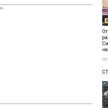
От
ра
Си
на
08.
С