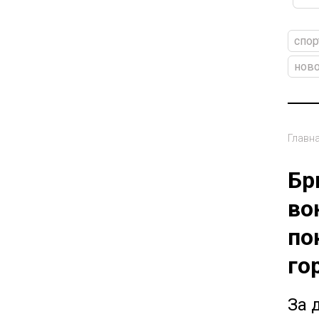
спор
ново
Главн
Бр
во
по
го
За 