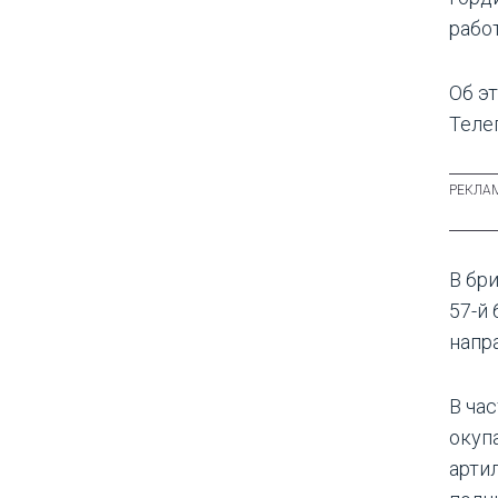
рабо
Об э
Теле
В бри
57-й
напр
В ча
окуп
арти