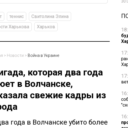
30.
П
т
теннис
Свитолина Элина
сти Харькова
Харьков
18
бу
Ха
17
ая
>
Новости
>
Война в Украине
ра
Ха
игада, которая два года
17
юет в Волчанске,
ве
казала свежие кадры из
16
со
рода
"с
16
два года в Волчанске убито более
пр