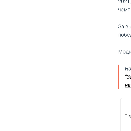
2021
чемпи
За в
побе
Мэди
Но
”З
на