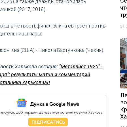
Се
, 2025), а также дважды становилась
чт
онкой (2017, 2018).
тр
ыход в четвертьфинал Элина сыграет против
31.
дительницы пары:
сон Киз (США) - Никола Бартункова (Чехия).
вости Харькова сегодня:
"Металлист 1925" -
аря”: результаты матча и комментарий
ставника харьковчан
Ле
во
Кр
Ха