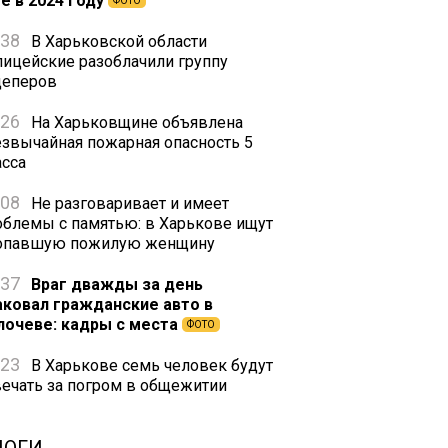
е в 2024 году
ФОТО
:38
В Харьковской области
лицейские разоблачили группу
цеперов
:26
На Харьковщине объявлена
езвычайная пожарная опасность 5
асса
:08
Не разговаривает и имеет
облемы с памятью: в Харькове ищут
опавшую пожилую женщину
:37
Враг дважды за день
аковал гражданские авто в
лочеве: кадры с места
ФОТО
:23
В Харькове семь человек будут
вечать за погром в общежитии