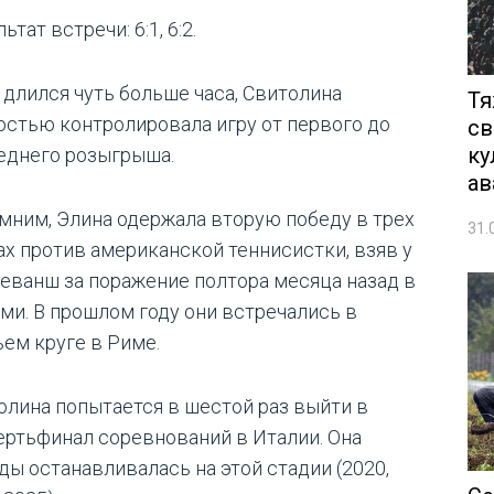
ьтат встречи: 6:1, 6:2.
 длился чуть больше часа, Свитолина
Тя
остью контролировала игру от первого до
св
ку
еднего розыгрыша.
ав
мним, Элина одержала вторую победу в трех
31.
ах против американской теннисистки, взяв у
реванш за поражение полтора месяца назад в
ми. В прошлом году они встречались в
ьем круге в Риме.
олина попытается в шестой раз выйти в
ертьфинал соревнований в Италии. Она
ды останавливалась на этой стадии (2020,