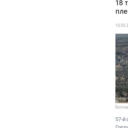
18 
пле
10.05.
Волча
57-й
Горд