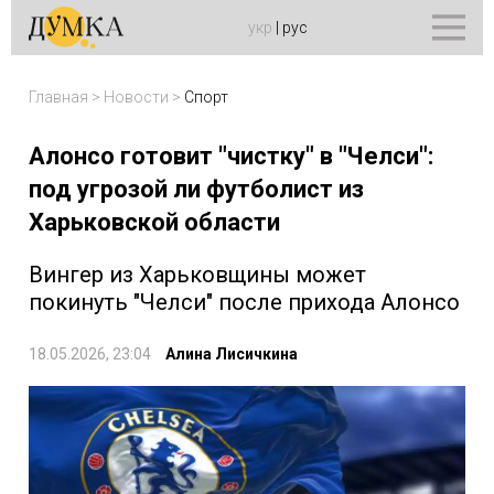
укр
|
рус
Главная
>
Новости
>
Спорт
Алонсо готовит "чистку" в "Челси":
под угрозой ли футболист из
Харьковской области
Вингер из Харьковщины может
покинуть "Челси" после прихода Алонсо
18.05.2026, 23:04
Алина Лисичкина