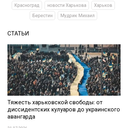
Красноград
новости Харькова
Харьков
Берестин
Мудрик Михаил
СТАТЬИ
Тяжесть харьковской свободы: от
диссидентских кулуаров до украинского
авангарда