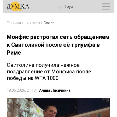
укр
|
рус
Главная
>
Новости
>
Спорт
Монфис растрогал сеть обращением
к Свитолиной после её триумфа в
Риме
Свитолина получила нежное
поздравление от Монфиса после
победы на WTA 1000
18.05.2026, 21:13
Алина Лисичкина