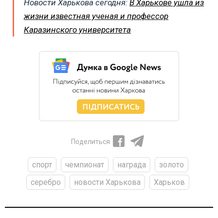
Новости Харькова сегодня:
В Харькове ушла из
жизни известная ученая и профессор
Каразинского университета
Поделиться
спорт
чемпионат
награда
золото
серебро
новости Харькова
Харьков