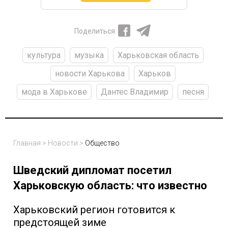
Поделиться
культура
музыка
Харьковская область
новости Харькова
Харьков
мода в Харькове
Дантес Владимир
песня
Главная
>
Новости
>
Общество
Шведский дипломат посетил
Харьковскую область: что известно
Харьковский регион готовится к
предстоящей зиме