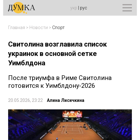
укр
|
рус
Главная
>
Новости
>
Спорт
Свитолина возглавила список
украинок в основной сетке
Уимблдона
После триумфа в Риме Свитолина
готовится к Уимблдону-2026
20.05.2026, 23:22
Алина Лисичкина