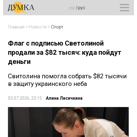
укр
|
рус
Главная
>
Новости
>
Спорт
Флаг с подписью Светолиной
продали за $82 тысяч: куда пойдут
деньги
Свитолина помогла собрать $82 тысячи
в защиту украинского неба
03.07.2026, 23:15
Алина Лисичкина