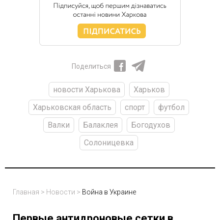
Поделиться
новости Харькова
Харьков
Харьковская область
спорт
футбол
Валки
Балаклея
Богодухов
Солоницевка
Главная
>
Новости
>
Война в Украине
Первые антидроновые сетки в