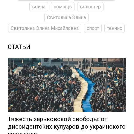
война
помощь
волонтер
Свитолина Элина
Свитолина Элина Михайловна
спорт
теннис
СТАТЬИ
Тяжесть харьковской свободы: от
диссидентских кулуаров до украинского