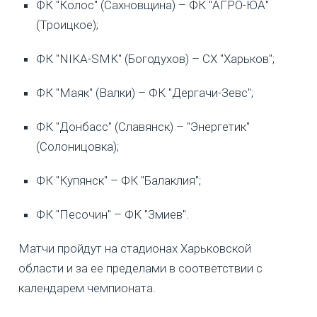
ФК "Колос" (Сахновщина) – ФК "АГРО-ЮА"
(Троицкое);
ФК "NIKA-SMK" (Богодухов) – СХ "Харьков";
ФК "Маяк" (Валки) – ФК "Дергачи-Зевс";
ФК "Донбасс" (Славянск) – "Энергетик"
(Солоницовка);
ФК "Купянск" – ФК "Балаклия";
ФК "Песочин" – ФК "Змиев".
Матчи пройдут на стадионах Харьковской
области и за ее пределами в соответствии с
календарем чемпионата.