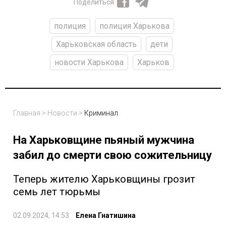
Поделиться
полиция
полиция Харькова
Харьковская область
дети
новости Харькова
Харьков
Главная
>
Новости
>
Криминал
На Харьковщине пьяный мужчина
забил до смерти свою сожительницу
Теперь жителю Харьковщины грозит
семь лет тюрьмы
02.09.2024, 14:53
Елена Гнатишина