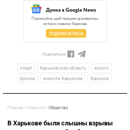
Поделиться
спорт
Харьковская область
золото
бронза
новости Харькова
Харьков
Главная
>
Новости
>
Общество
В Харькове были слышны взрывы