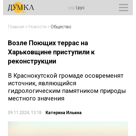
укр
|
рус
Главная
>
Новости
>
Общество
Возле Поющих террас на
Харьковщине приступили к
реконструкции
В Краснокутской громаде осовременят
источник, являющийся
гидрологическим памятником природы
местного значения
09.11.2024, 13:18
Катерина Ильина