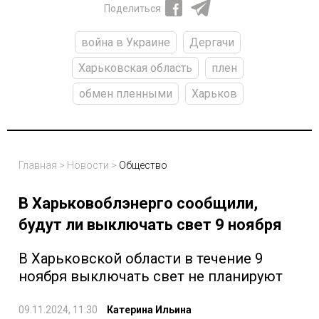
Поделиться
война в Украине
Дергачи
Харьковская область
плен
обмен пленными
Харьков
Главная
>
Новости
>
Общество
В Харьковоблэнерго сообщили,
будут ли выключать свет 9 ноября
В Харьковской области в течение 9
ноября выключать свет не планируют
09.11.2024, 11:30
Катерина Ильина