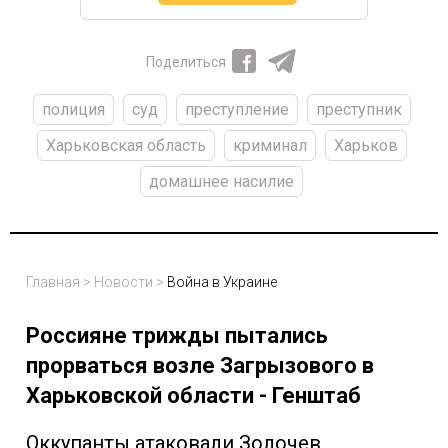
Поделиться
полиция
суд
преступление
преступник
Харьковская область
криминал
Харьков
домашнее насилие
Главная
>
Новости
>
Война в Украине
Россияне трижды пытались
прорваться возле Загрызового в
Харьковской области - Генштаб
Оккупанты атаковали Золочев