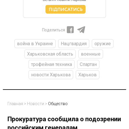
Поделиться
война в Украине
Нацгвардия
оружие
Харьковская область
военные
трофейная техника
Спартан
новости Харькова
Харьков
Главная
>
Новости
>
Общество
Прокуратура сообщила о подозрении
российским генералам,