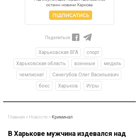
Поделиться
Харьковская ВГА
спорт
Харьковская область
военные
медаль
чемпионат
Синегубов Олег Васильевич
бокс
Харьков
Игры
Главная
>
Новости
>
Криминал
В Харькове мужчина издевался над