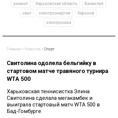
ремонт
Харьковская область
Балаклея
свет
электроэнергия
Харьков
электроника
Главная
>
Новости
>
Спорт
Свитолина одолела бельгийку в
стартовом матче травяного турнира
WTA 500
Харьковская теннисистка Элина
Свитолина сделала мегакамбек и
выиграла стартовый матч WTA 500 в
Бад-Гомбурге