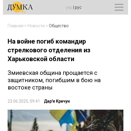
укр
|
рус
Главная
>
Новости
>
Общество
На войне погиб командир
стрелкового отделения из
Харьковской области
Змиевская община прощается с
защитником, погибшим в бою на
востоке страны
23.06.2025, 09:41
Дар'я Кричун