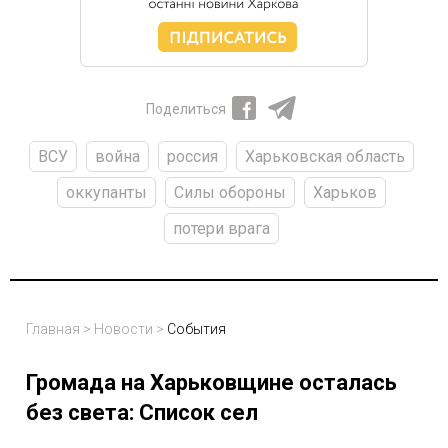
Поделиться
ВСУ
война
россия
Харьковская область
оккупанты
Силы обороны
Харьков
потери врага
Главная
>
Новости
>
События
Громада на Харьковщине осталась
без света: Список сел