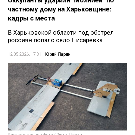
Оккупанты ударили "Молнией" по
частному дому на Харьковщине:
кадры с места
В Харьковской области под обстрел
россиян попало село Писаревка
12.05.2026, 17:31
Юрий Ларин
Иллюстративное фото / Фото: Думка