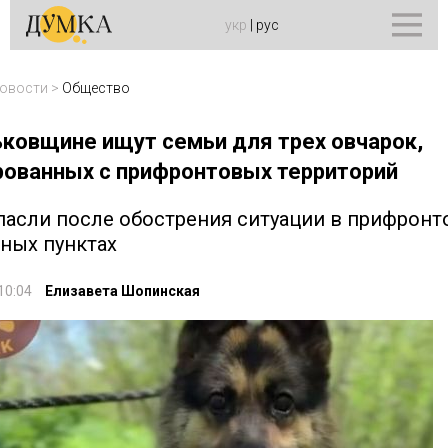
укр
|
рус
овости
>
Общество
ьковщине ищут семьи для трех овчарок,
рованных с прифронтовых территорий
пасли после обострения ситуации в прифрон
ных пунктах
10:04
Елизавета Шопинская