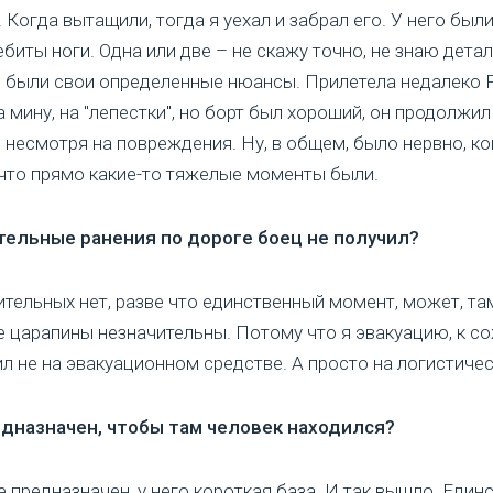
 Когда вытащили, тогда я уехал и забрал его. У него были,
ебиты ноги. Одна или две – не скажу точно, не знаю детал
 были свои определенные нюансы. Прилетела недалеко 
а мину, на "лепестки", но борт был хороший, он продолжил
 несмотря на повреждения. Ну, в общем, было нервно, ко
 что прямо какие-то тяжелые моменты были.
ельные ранения по дороге боец не получил?
тельных нет, разве что единственный момент, может, та
 царапины незначительны. Потому что я эвакуацию, к с
л не на эвакуационном средстве. А просто на логистиче
едназначен, чтобы там человек находился?
не предназначен, у него короткая база. И так вышло. Един