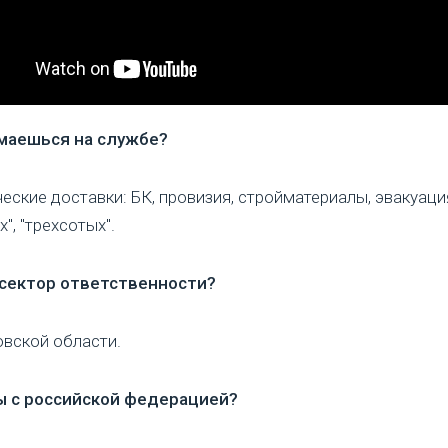
маешься на службе?
ческие доставки: БК, провизия, стройматериалы, эвакуаци
", "трехсотых".
 сектор ответственности?
овской области.
ы с российской федерацией?