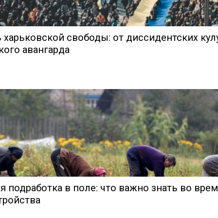
 харьковской свободы: от диссидентских кул
кого авангарда
я подработка в поле: что важно знать во вре
тройства