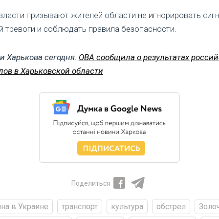
ласти призывают жителей области не игнорировать сиг
 тревоги и соблюдать правила безопасности.
и Харькова сегодня:
ОВА сообщила о результатах россий
лов в Харьковской области
Поделиться
на в Украине
транспорт
культура
обстрел
Золо