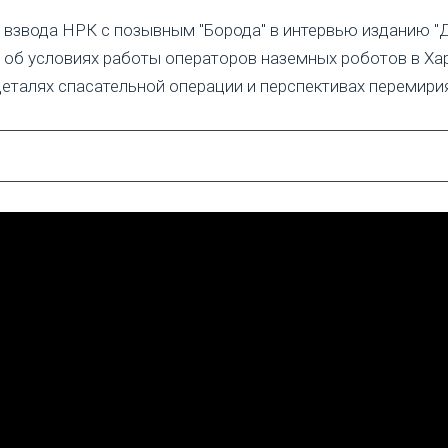
взвода НРК с позывным "Борода" в интервью изданию "
 об условиях работы операторов наземных роботов в Ха
деталях спасательной операции и перспективах перемири