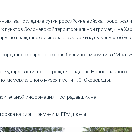
нным, за последние сутки российские войска продолжал
х пунктов Золочевской территориальной громады на Ха
ары по гражданской инфраструктуре и культурным объек
овородиновка враг атаковал беспилотником типа "Молния
ате удара частично повреждено здание Национального
но-мемориального музея имени Г.С. Сковороды.
рительной информации, пострадавших нет.
тровка кафиры применили FPV-дроны.