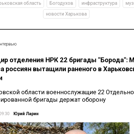
рьковская область
Богодухов
инфраструктура
муз
новости Харькова
нтервью
ир отделения НРК 22 бригады "Борода": М
са россиян вытащили раненого в Харьковс
и
овской области военнослужащие 22 Отдельн
ированной бригады держат оборону
09:30
Юрий Ларин