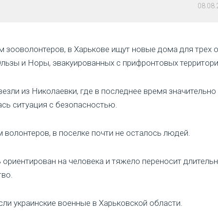
08.08
 зооволонтеров, в Харькове ищут новые дома для трех 
льзы и Норы, эвакуированных с прифронтовых территори
езли из Николаевки, где в последнее время значительно
сь ситуация с безопасностью.
 волонтеров, в поселке почти не осталось людей.
 ориентирован на человека и тяжело переносит длитель
во.
сли украинские военные в Харьковской области.