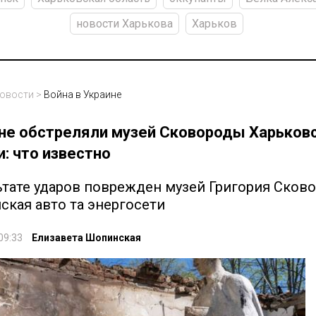
новости Харькова
Харьков
овости
>
Война в Украине
не обстреляли музей Сковороды Харьков
: что известно
ьтате ударов поврежден музей Григория Сков
ская авто та энергосети
09:33
Елизавета Шопинская