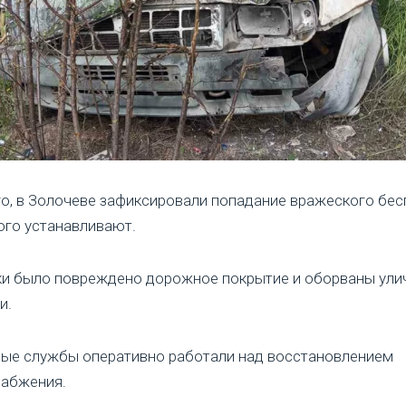
о, в Золочеве зафиксировали попадание вражеского бес
ого устанавливают.
ки было повреждено дорожное покрытие и оборваны ули
и.
ые службы оперативно работали над восстановлением
набжения.