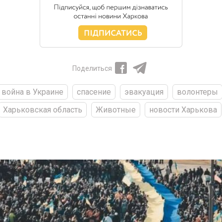
Поделиться
война в Украине
спасение
эвакуация
волонтеры
Харьковская область
Животные
новости Харькова