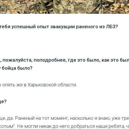
 тебя успешный опыт эвакуации раненого из ЛБЗ?
 пожалуйста, поподробнее, где это было, как это был
у бойца было?
о опять же в Харьковской области.
це?
ице, да. Раненый на тот момент, насколько я знаю, уже тре
сотым". Не могли никак до него добраться наши ребята, 