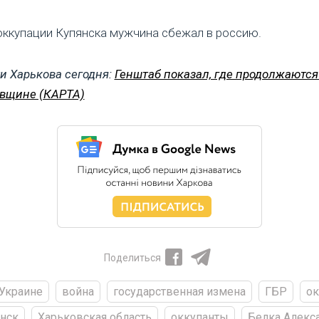
ккупации Купянска мужчина сбежал в россию.
и Харькова сегодня:
Генштаб показал, где продолжаются
вщине (КАРТА)
Поделиться
 Украине
война
государственная измена
ГБР
ок
нск
Харьковская область
оккупанты
Белка Алекс