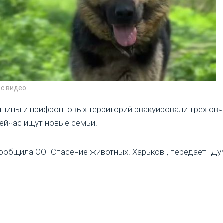
 с видео
щины и прифронтовых территорий эвакуировали трех овч
ейчас ищут новые семьи.
ообщила ОО "Спасение животных. Харьков", передает "Ду