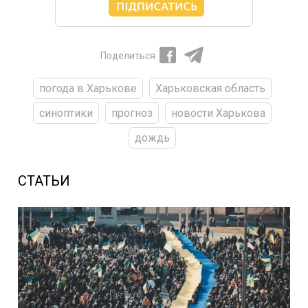
Поделиться
погода в Харькове
Харьковская область
синоптики
прогноз
новости Харькова
дождь
СТАТЬИ