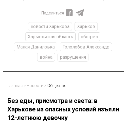
Поделиться
новости Харькова
Харьков
Харьковская область
обстрел
Малая Даниловка
Гололобов Александр
война
разрушения
Главная
>
Новости
>
Общество
Без еды, присмотра и света: в
Харькове из опасных условий изъяли
12-летнюю девочку