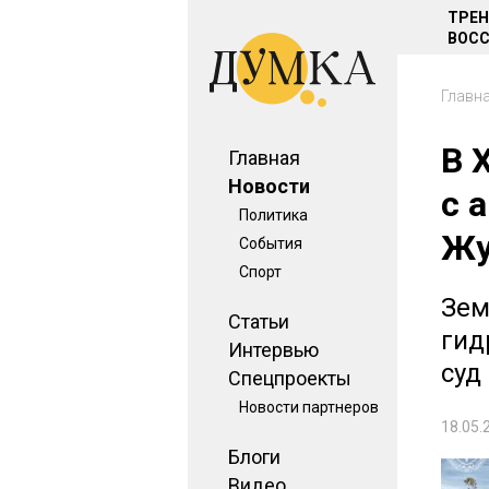
ТРЕ
ВОСС
Главн
В 
Главная
Новости
с 
Политика
Жу
События
Спорт
Зем
Статьи
гид
Интервью
суд
Спецпроекты
Новости партнеров
18.05.
Блоги
Видео