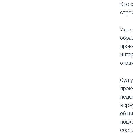
Это 
стро
Указ
обра
прок
инте
огра
Суд 
прок
неде
верн
общи
подх
сост