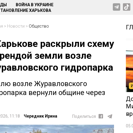
НДЫ
ВОЙНА В УКРАИНЕ
ТАНОВЛЕНИЕ ХАРЬКОВА
ая
>
Новости
>
Общество
Г
Харькове раскрыли схему
арендой земли возле
равловского гидропарка
лю возле Журавловского
ропарка вернули общине через
До
Ми
вр
2026, 11:18
Чередник Ирина
Поделиться
05.