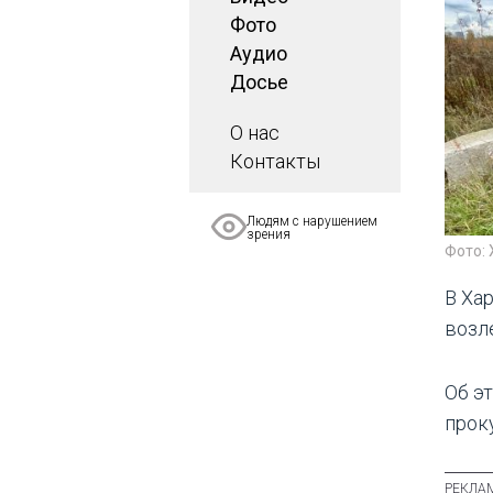
Фото
Аудио
Досье
О нас
Контакты
Людям с нарушением
зрения
Фото:
В Ха
возл
Об э
проку