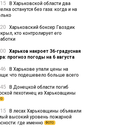
:15
В Харьковской области два
елка останутся без газа: когда и на
олько
:20
Харьковский боксер Гвоздик
скрыл, кто контролирует его
работки
:00
Харьков накроет 36-градусная
ра: прогноз погоды на 6 августа
:46
В Харькове упали цены на
ощи: что подешевело больше всего
:45
В Донецкой области погиб
рской пехотинец из Харьковщины
ТО
:15
В лесах Харьковщины объявили
мый высокий уровень пожарной
асности: где именно
ФОТО