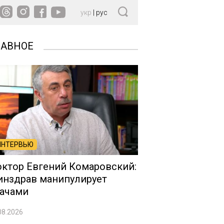
укр
|
рус
ЛАВНОЕ
ИНТЕРВЬЮ
ктор Евгений Комаровский:
нздрав манипулирует
ачами
08.2026