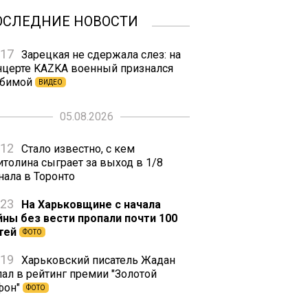
ОСЛЕДНИЕ НОВОСТИ
:17
Зарецкая не сдержала слез: на
нцерте KAZKA военный признался
бимой
ВИДЕО
05.08.2026
:12
Стало известно, с кем
итолина сыграет за выход в 1/8
нала в Торонто
:23
На Харьковщине с начала
йны без вести пропали почти 100
тей
ФОТО
:19
Харьковский писатель Жадан
пал в рейтинг премии "Золотой
фон"
ФОТО