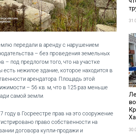
чт
тр
31.
емлю передали в аренду с нарушением
нодательства – без проведения земельных
в – под предлогом того, что на участке
ы есть нежилое здание, которое находится в
твенности арендатора. Площадь этой
ижимости – 56 кв. м, что в 125 раз меньше
Ле
ади самой земли.
во
Кр
17 году в Госреестре прав на это сооружение
Ха
гистрировано право собственности на
30.
вании договора купли-продажи и