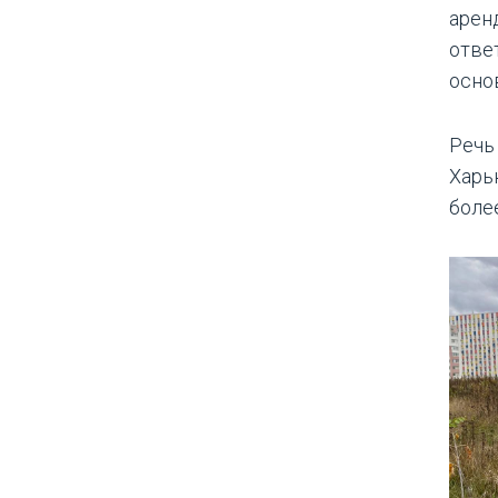
арен
отве
осно
Речь
Харьк
более