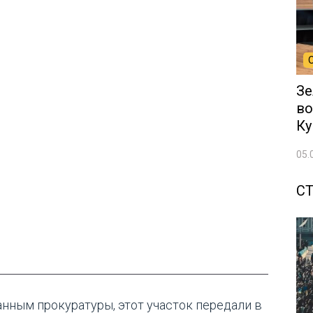
Зе
во
Ку
05.
С
анным прокуратуры, этот участок передали в