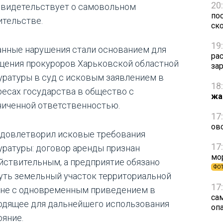
20
свидетельствует о самовольном
пос
ительстве.
ск
19
анные нарушения стали основанием для
ра
щения прокуроров Харьковской областной
за
уратуры в суд с исковым заявлением в
18
ресах государства в общество с
жа
ниченной ответственностью.
17
ов
удовлетворил исковые требования
17
уратуры: договор аренды признан
мо
йствительным, а предприятие обязано
ФО
уть земельный участок территориальной
17
не с одновременным приведением в
са
одящее для дальнейшего использования
оп
ояние.