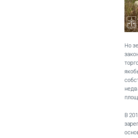
Но з
зако
торго
якоб
собс
недв
площ
В 20
заре
осно