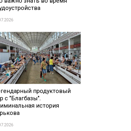
о важно знать во время
удоустройства
07.2026
гендарный продуктовый
р с "Благбазы".
иминальная история
рькова
07.2026