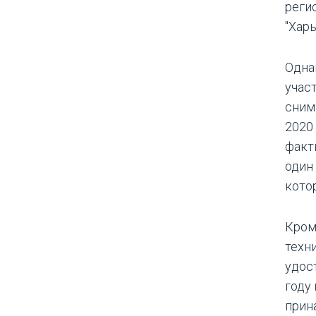
реги
"Харь
Одна
учас
сним
2020
факт
один
кото
Кром
техн
удос
году
прин