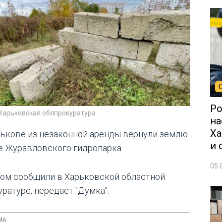
Ро
 Харьковская облпрокуратура
на
Ха
рькове из незаконной аренды вернули землю
и 
е Журавловского гидропарка.
05.
том сообщили в Харьковской областной
ратуре, передает "Думка".