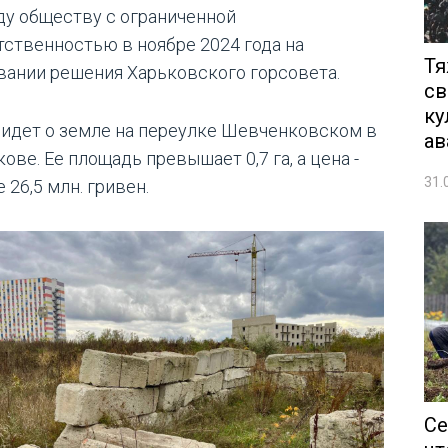
ду обществу с ограниченной
тственностью в ноябре 2024 года на
Тя
вании решения Харьковского горсовета.
св
ку
 идет о земле на переулке Шевченковском в
ав
ове. Ее площадь превышает 0,7 га, а цена -
31.
 26,5 млн. гривен.
Се