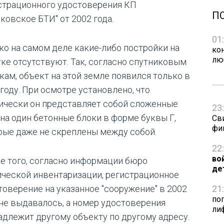
страционного удостоверения КП
П
ковское БТИ" от 2002 года.
01
ко на самом деле какие-либо постройки на
ко
лю
тке отсутствуют. Так, согласно спутниковым
кам, объект на этой земле появился только в
 году. При осмотре установлено, что
ически он представляет собой сложенные
23
 на один бетонные блоки в форме буквы Г,
Св
фи
рые даже не скреплены между собой.
22
во
е того, согласно информации бюро
де
ической инвентаризации, регистрационное
21
товерение на указанное "сооружение" в 2002
по
 не выдавалось, а номер удостоверения
ли
адлежит другому объекту по другому адресу.