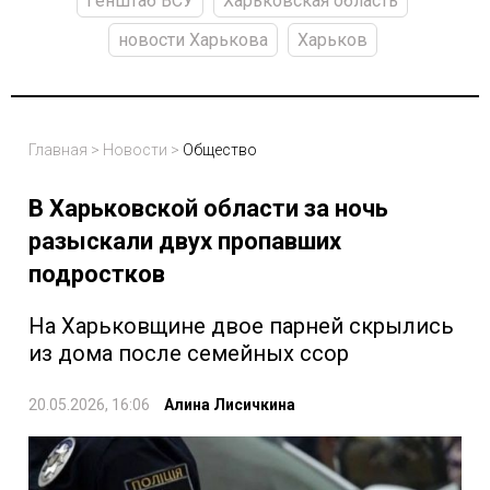
Генштаб ВСУ
Харьковская область
новости Харькова
Харьков
Главная
>
Новости
>
Общество
В Харьковской области за ночь
разыскали двух пропавших
подростков
На Харьковщине двое парней скрылись
из дома после семейных ссор
20.05.2026, 16:06
Алина Лисичкина