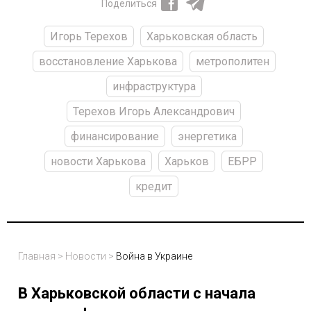
Поделиться
Игорь Терехов
Харьковская область
восстановление Харькова
метрополитен
инфраструктура
Терехов Игорь Александрович
финансирование
энергетика
новости Харькова
Харьков
ЕБРР
кредит
Главная
>
Новости
>
Война в Украине
В Харьковской области с начала