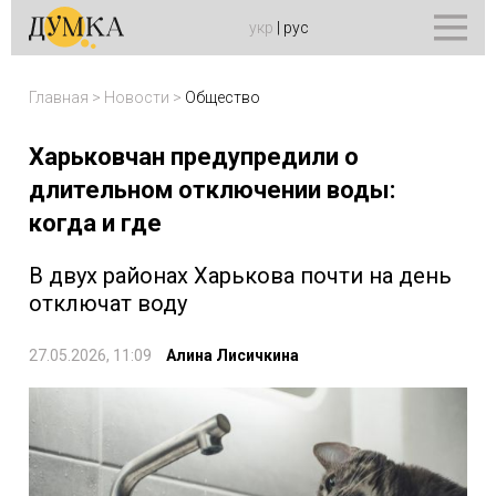
укр
|
рус
Главная
>
Новости
>
Общество
Харьковчан предупредили о
длительном отключении воды:
когда и где
В двух районах Харькова почти на день
отключат воду
27.05.2026, 11:09
Алина Лисичкина