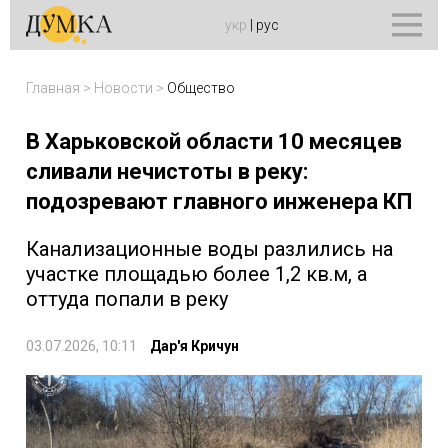
укр
|
рус
Главная
>
Новости
>
Общество
В Харьковской области 10 месяцев
сливали нечистоты в реку:
подозревают главного инженера КП
Канализационные воды разлились на
участке площадью более 1,2 кв.м, а
оттуда попали в реку
03.07.2026, 10:11
Дар'я Кричун