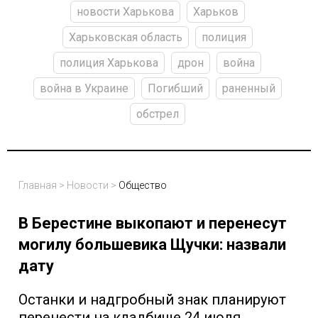
новости Харькова
Харьков
Харьковская область
полиция
полиция Харькова
дрон
война
война в Украине
Погибший
раненный
обстрел
Главная
>
Новости
>
Общество
В Берестине выкопают и перенесут
могилу большевика Щучки: назвали
дату
Останки и надгробный знак планируют
перенести на кладбище 24 июля