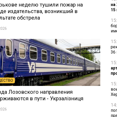
рькове неделю тушили пожар на
на
15
де издательства, возникший в
льтате обстрела
15
бо
2026
им
15
ре
36
15
ар
пр
ЩЕСТВО
15
во
зда Лозовского направления
Хе
рживаются в пути - Укрзалізниця
14
2026
по
пря