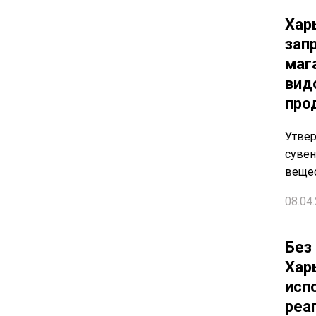
Хар
зап
маг
вид
про
Утвер
сувен
веще
08.04.
Без 
Хар
исп
реа