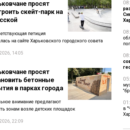
08
ьковчане просят
ра
троить скейт-парк на
Си
сской
Ха
08
етствующая петиция
об
лась на сайте Харьковского городского совета
по
2026, 14:05
08
со
ге
ьковчане просят
05
ановить бетонные
му
ытия в парках города
"бр
ьное внимание предлагают
01
в "
ть зонам возле детских площадок
Ха
2026, 22:09