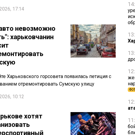
14
2026, 17:14
ур
ис
об
 авто невозможно
13
ть": харьковчанин
Ха
сит
13
емонтировать
др
скую
12
йте Харьковского горсовета появилась петиция с
же
на
ванием отремонтировать Сумскую улицу
ФО
2026, 10:12
12
ат
арькове хотят
11
анизовать
бо
ерспортивный
бл