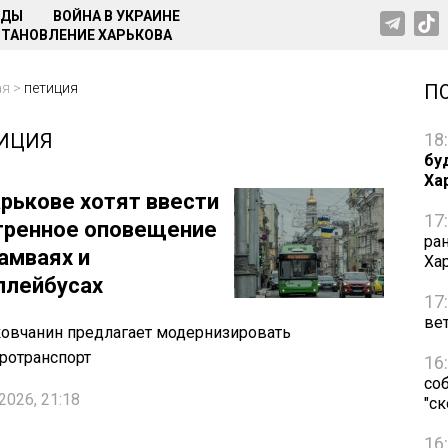
НДЫ
ВОЙНА В УКРАИНЕ
ТАНОВЛЕНИЕ ХАРЬКОВА
ая
>
петиция
П
ИЦИЯ
18
бу
Ха
арькове хотят ввести
17
тренное оповещение
ра
рамваях и
Ха
ллейбусах
17
ве
овчанин предлагает модернизировать
ротранспорт
16
со
2026, 21:18
"с
16