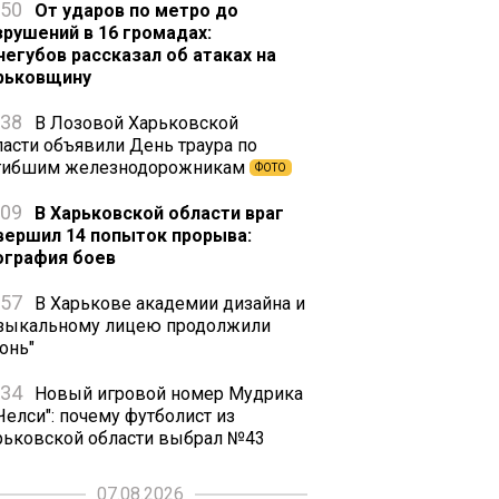
:50
От ударов по метро до
зрушений в 16 громадах:
негубов рассказал об атаках на
рьковщину
:38
В Лозовой Харьковской
ласти объявили День траура по
гибшим железнодорожникам
ФОТО
:09
В Харьковской области враг
вершил 14 попыток прорыва:
ография боев
:57
В Харькове академии дизайна и
зыкальному лицею продолжили
онь"
:34
Новый игровой номер Мудрика
Челси": почему футболист из
рьковской области выбрал №43
07.08.2026