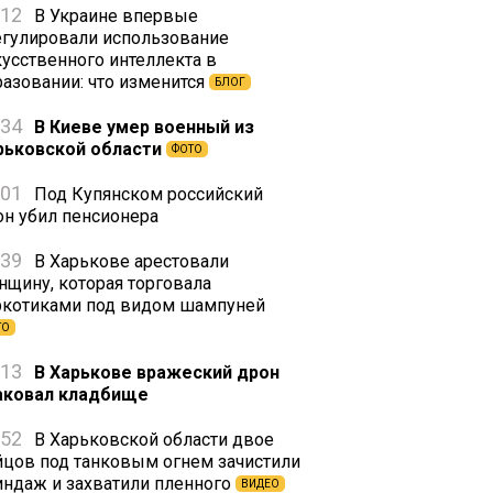
:12
В Украине впервые
егулировали использование
кусственного интеллекта в
разовании: что изменится
БЛОГ
:34
В Киеве умер военный из
рьковской области
ФОТО
:01
Под Купянском российский
он убил пенсионера
:39
В Харькове арестовали
нщину, которая торговала
ркотиками под видом шампуней
ТО
:13
В Харькове вражеский дрон
аковал кладбище
:52
В Харьковской области двое
йцов под танковым огнем зачистили
индаж и захватили пленного
ВИДЕО