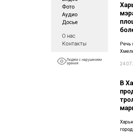
Хар
Фото
мэр
Аудио
пло
Досье
бол
О нас
Контакты
Речь 
Хмел
Людям с нарушением
24.07.
зрения
В Х
про
тро
мар
Харь
город