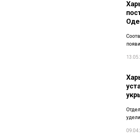
Хар
пос
Оде
Соотв
появи
13.05.
Хар
уст
укр
Отдел
удели
09.04.