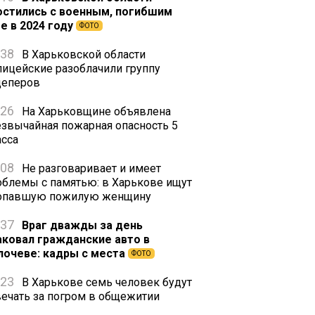
остились с военным, погибшим
е в 2024 году
ФОТО
:38
В Харьковской области
лицейские разоблачили группу
цеперов
:26
На Харьковщине объявлена
езвычайная пожарная опасность 5
асса
:08
Не разговаривает и имеет
облемы с памятью: в Харькове ищут
опавшую пожилую женщину
:37
Враг дважды за день
аковал гражданские авто в
лочеве: кадры с места
ФОТО
:23
В Харькове семь человек будут
вечать за погром в общежитии