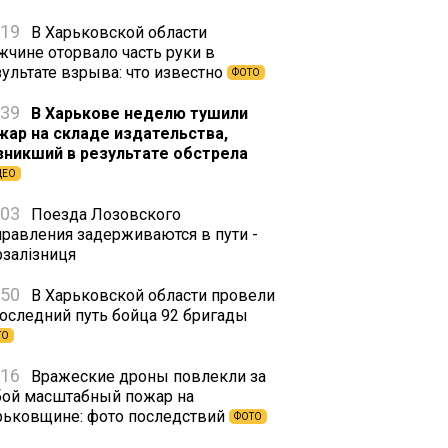
:19
В Харьковской области
жчине оторвало часть руки в
зультате взрыва: что известно
ФОТО
:39
В Харькове неделю тушили
жар на складе издательства,
зникший в результате обстрела
ДЕО
:03
Поезда Лозовского
правления задерживаются в пути -
рзалізниця
:50
В Харьковской области провели
последний путь бойца 92 бригады
ТО
:16
Вражеские дроны повлекли за
бой масштабный пожар на
рьковщине: фото последствий
ФОТО