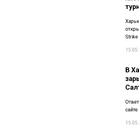
турн
Харьк
откры
Strike
15.05.
В Х
зар
Сал
Ответ
сайте
15.05.