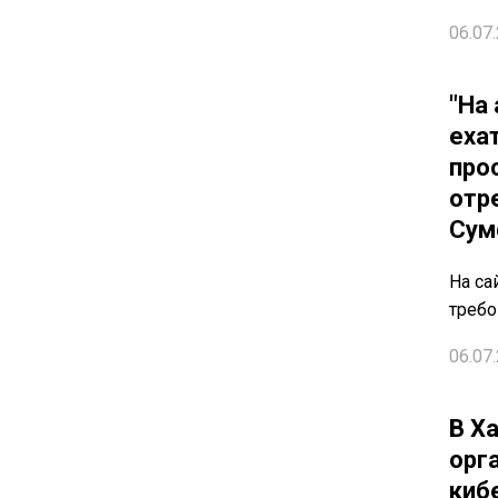
06.07.
"На
еха
про
отр
Сум
На са
требо
06.07.
В Х
орг
киб