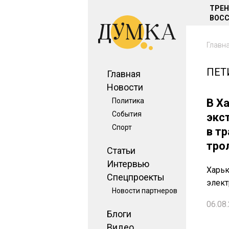
ТРЕ
ВОСС
Главн
ПЕТ
Главная
Новости
Политика
В Х
События
экс
Спорт
в т
тро
Статьи
Интервью
Харьк
Спецпроекты
элект
Новости партнеров
06.08.
Блоги
Видео