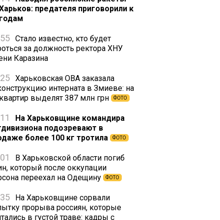
 Харьков: предателя приговорили к
 годам
:55
Стало известно, кто будет
роться за должность ректора ХНУ
ени Каразина
:25
Харьковская ОВА заказала
конструкцию интерната в Змиеве: на
 квартир выделят 387 млн грн
ФОТО
:11
На Харьковщине командира
тдивизиона подозревают в
одаже более 100 кг тротила
ФОТО
:01
В Харьковской области погиб
ин, который после оккупации
рсона переехал на Одещину
ФОТО
:35
На Харьковщине сорвали
пытку прорыва россиян, которые
тались в густой траве: кадры с