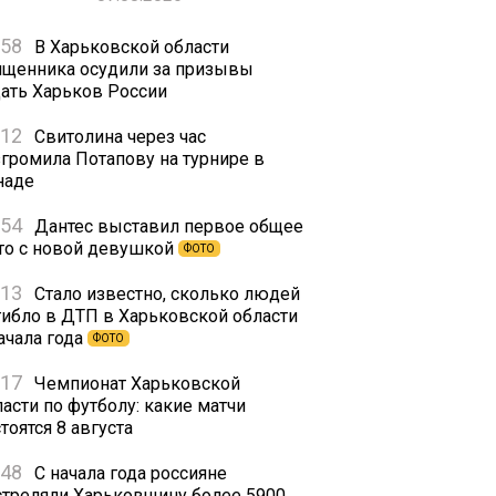
:58
В Харьковской области
ященника осудили за призывы
дать Харьков России
:12
Свитолина через час
згромила Потапову на турнире в
наде
:54
Дантес выставил первое общее
то с новой девушкой
ФОТО
:13
Стало известно, сколько людей
гибло в ДТП в Харьковской области
ачала года
ФОТО
:17
Чемпионат Харьковской
асти по футболу: какие матчи
тоятся 8 августа
:48
С начала года россияне
стреляли Харьковщину более 5900