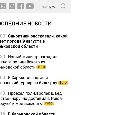
укр
|
рус
ОСЛЕДНИЕ НОВОСТИ
:00
Синоптики рассказали, какой
дет погода 9 августа в
рьковской области
:30
Новый министр наградил
неного полицейского из
рьковской области
ФОТО
:00
В Харькове провели
теранский турнир по бильярду
ФОТО
:43
Проехал пол-Европы: швед
бственноручно доставил в Изюм
корую" и медикаменты
ФОТО
:16
В Харьковской области