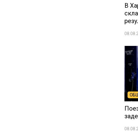
В Ха
скла
резу
08.08.
ОБ
Пое
заде
08.08.