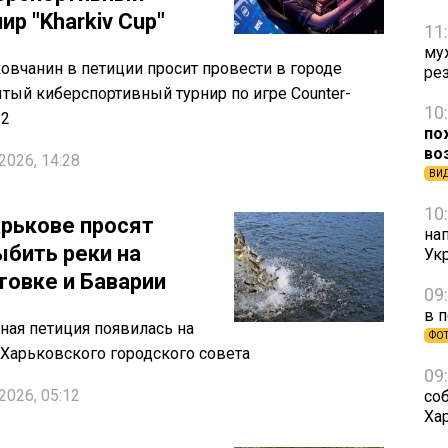
ир "Kharkiv Cup"
11
му
овчанин в петиции просит провести в городе
ре
тый киберспортивный турнир по игре Counter-
10
 2
по
во
2026, 14:28
ВИ
10
арькове просят
на
ыбить реки на
Ук
товке и Баварии
09
в 
ная петиция появилась на
ФО
 Харьковского городского совета
09
2026, 05:12
со
Ха