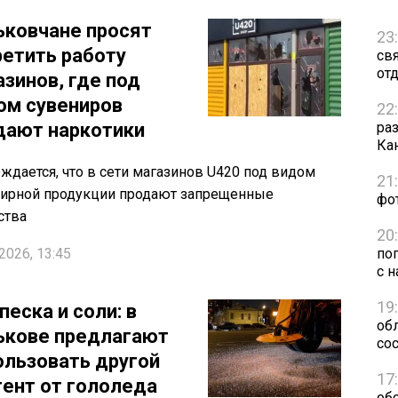
ьковчане просят
23
ретить работу
св
от
азинов, где под
ом сувениров
22
дают наркотики
ра
Ка
ждается, что в сети магазинов U420 под видом
21
ирной продукции продают запрещенные
фо
ства
20
2026, 13:45
по
с н
19
песка и соли: в
обл
ькове предлагают
сос
ользовать другой
17
гент от гололеда
об