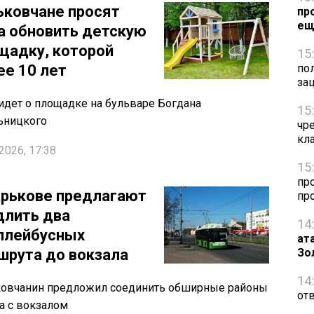
ьковчане просят
пр
ещ
а обновить детскую
щадку, которой
15
ее 10 лет
по
за
идет о площадке на бульваре Богдана
15
ьницкого
чр
кл
2026, 17:38
15
пр
арькове предлагают
пр
длить два
14
ллейбусных
ат
шрута до вокзала
Зо
14
ковчанин предложил соединить обширные районы
от
а с вокзалом