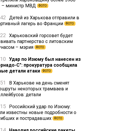
з – министр МВД
ФОТО
:42
Детей из Харькова отправили в
ортивный лагерь во Франции
ФОТО
:22
Харьковский горсовет будет
звивать партнерство с литовским
унасом – мэрия
ФОТО
:10
Удар по Изюму был нанесен из
орнадо-С": прокуратура сообщила
вые детали атаки
ФОТО
:51
В Харькове на день сменят
ршруты некоторых трамваев и
оллейбусов: детали
:15
Российский удар по Изюму:
али известны новые подробности о
гибших и пострадавших
ФОТО
:14
Наводил российские ракеты