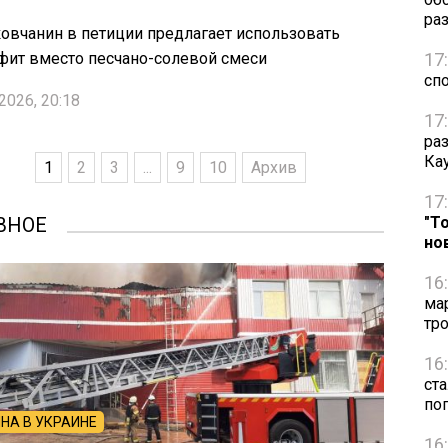
ра
овчанин в петиции предлагает использовать
ит вместо песчано-солевой смеси
17
сп
2026, 20:18
17
ра
Ка
1
2
3
...
9
10
Архив
17
ВНОЕ
"Т
но
16
ма
тр
16
ст
по
НА В УКРАИНЕ
16