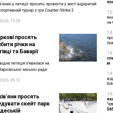
по
в’янин у петиції просить провести у місті відкритий
спортивний турнір з гри Counter-Strike 2
15
яки
2026, 14:28
на
14
аркові просять
про
тра
бити річки на
івці та Баварії
14
сп
відна петиція з’явилася на
м
 Харківської міської ради
14
від
2026, 05:12
бій
14
ків’яни просять
ек
удувати скейт парк
"сп
$6
Одеській