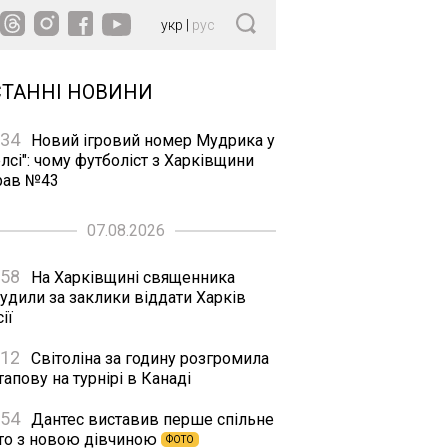
укр
|
рус
СТАННІ НОВИНИ
:34
Новий ігровий номер Мудрика у
лсі": чому футболіст з Харківщини
рав №43
07.08.2026
:58
На Харківщині священника
удили за заклики віддати Харків
ії
:12
Світоліна за годину розгромила
апову на турнірі в Канаді
:54
Дантес виставив перше спільне
то з новою дівчиною
ФОТО