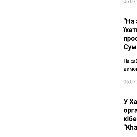
06.07.
"На
їхат
про
Сум
На са
вимо
06.07.
У Ха
орг
кіб
"Kha