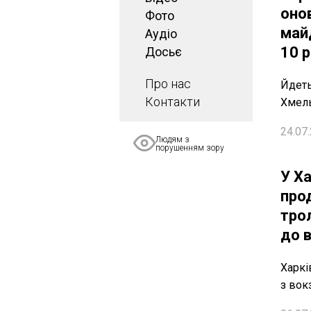
оно
Фото
май
Аудіо
10 р
Досьє
Про нас
Йдеть
Контакти
Хмел
24.07.
Людям з
порушенням зору
У Х
про
тро
до 
Харкі
з вок