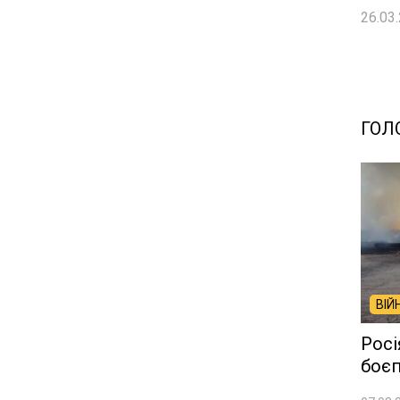
26.03.
ГОЛ
ВІЙ
Росі
боєп