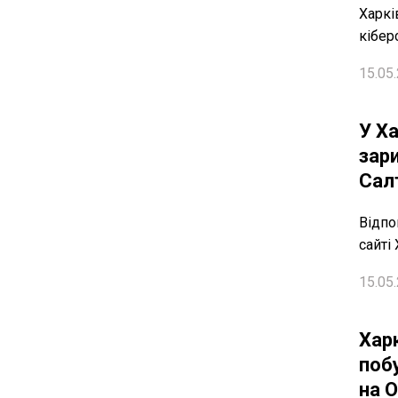
Харкі
кібер
15.05.
У Х
зари
Салт
Відпо
сайті
15.05.
Хар
поб
на 