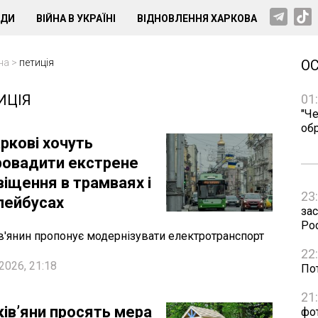
НДИ
ВІЙНА В УКРАЇНІ
ВІДНОВЛЕННЯ ХАРКОВА
на
>
петиція
О
ИЦІЯ
01
"Че
об
ркові хочуть
ровадити екстрене
віщення в трамваях і
23
лейбусах
зас
Рос
в'янин пропонує модернізувати електротранспорт
22
2026, 21:18
Пот
21
ківʼяни просять мера
фо