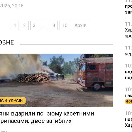
2026, 20:18
гр
за
11
1
2
3
...
9
10
Архів
Хар
зро
ОВНЕ
11
че
10
вод
по
10
на
НА В УКРАЇНІ
ФО
яни вдарили по Ізюму касетними
10
но
рипасами: двоє загиблих
Ха