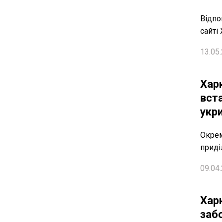
Відпо
сайті
13.05.
Хар
вст
укри
Окрем
приді
09.04.
Хар
заб