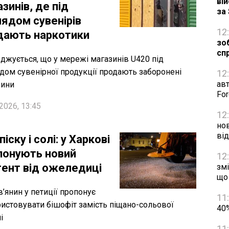
ві
зинів, де під
за
лядом сувенірів
12
дають наркотики
зо
сп
джується, що у мережі магазинів U420 під
дом сувенірної продукції продають заборонені
12
авт
вини
Fo
2026, 13:45
12
нов
ві
піску і солі: у Харкові
понують новий
12
гент від ожеледиці
змі
що
в’янин у петиції пропонує
11
истовувати бішофіт замість піщано-сольової
40%
і
11