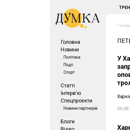
ТРЕ
Голов
ПЕТ
Головна
Новини
Політика
У Ха
Події
зап
Спорт
опо
тро
Статті
Інтерв'ю
Харкі
Спецпроєкти
Новини партнерів
06.08.
Блоги
Хар
Відео