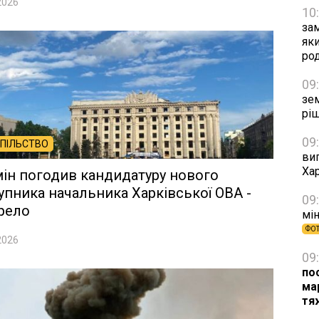
2026
10
зам
яки
ро
09
зе
рі
09
ПІЛЬСТВО
виг
Хар
ін погодив кандидатуру нового
упника начальника Харківської ОВА -
09
рело
мін
ФО
2026
09
по
ма
тя