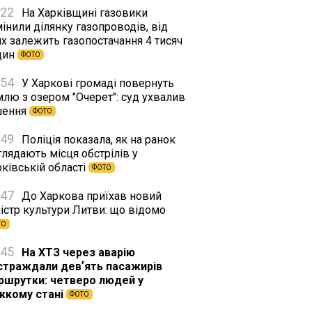
:22
На Харківщині газовики
інили ділянку газопроводів, від
х залежить газопостачання 4 тисяч
дин
ФОТО
:54
У Харкові громаді повернуть
млю з озером "Очерет": суд ухвалив
шення
ФОТО
:49
Поліція показала, як на ранок
лядають місця обстрілів у
ківській області
ФОТО
:47
До Харкова приїхав новий
істр культури Литви: що відомо
ТО
:45
На ХТЗ через аварію
страждали девʼять пасажирів
ршрутки: четверо людей у
жкому стані
ФОТО