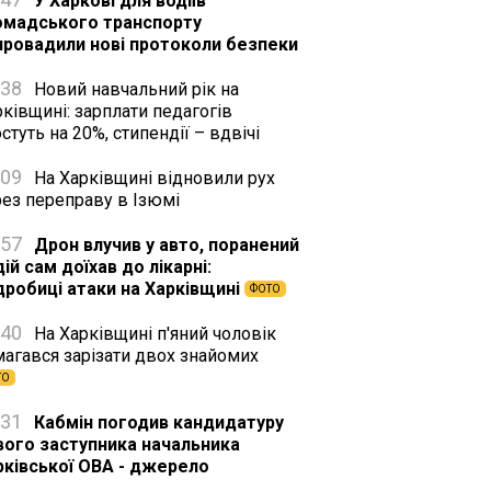
У Харкові для водіїв
омадського транспорту
провадили нові протоколи безпеки
:38
Новий навчальний рік на
ківщині: зарплати педагогів
стуть на 20%, стипендії – вдвічі
:09
На Харківщині відновили рух
рез переправу в Ізюмі
:57
Дрон влучив у авто, поранений
ій сам доїхав до лікарні:
дробиці атаки на Харківщині
ФОТО
:40
На Харківщині п'яний чоловік
магався зарізати двох знайомих
ТО
:31
Кабмін погодив кандидатуру
вого заступника начальника
рківської ОВА - джерело