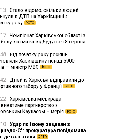
:13
Стало відомо, скільки людей
гинули в ДТП на Харківщині з
чатку року
ФОТО
:17
Чемпіонат Харківської області з
болу: які матчі відбудуться 8 серпня
:48
Від початку року росіяни
стріляли Харківщину понад 5900
ів – міністр МВС
ФОТО
:42
Дітей із Харкова відправили до
ортивного табору у Франції
ФОТО
:22
Харківська міськрада
звиватиме партнерство з
товським Каунасом – мерія
ФОТО
:10
Удар по Ізюму завдали з
орнадо-С": прокуратура повідомила
ві деталі атаки
ФОТО