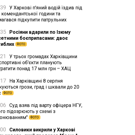
:39
У Харкові п'яний водій їздив під
 комендантської години та
магався підкупити патрульних
:35
Росіяни вдарили по Ізюму
сетними боєприпасами: двоє
гиблих
ФОТО
:21
У трьох громадах Харківщини
спортивні об'єкти планують
тратити понад 17 млн грн – ХАЦ
:17
На Харківщині 8 серпня
куються грози, град і шквали до 20
с
ФОТО
:06
Суд взяв під варту офіцера НГУ,
го підозрюють у схемі з
ронюванням"
ФОТО
:00
Силовики викрили у Харкові