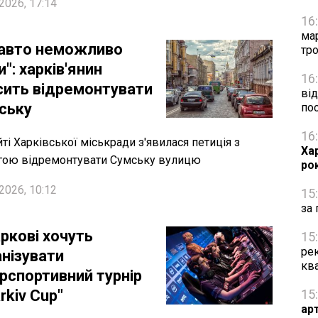
2026, 17:14
16
ма
 авто неможливо
тро
и": харків'янин
16
сить відремонтувати
від
ську
по
16
йті Харківської міськради з'явилася петиція з
Ха
гою відремонтувати Сумську вулицю
ро
2026, 10:12
15
за 
ркові хочуть
15
рек
анізувати
кв
ерспортивний турнір
rkiv Cup"
15
ар