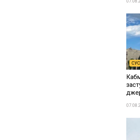
07.08.
СУС
Кабм
заст
дже
07.08.