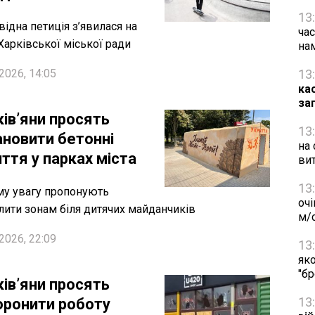
13
відна петиція з’явилася на
час
 Харківської міської ради
на
2026, 14:05
13
ка
за
ків’яни просять
13
ановити бетонні
на 
ття у парках міста
ви
13
у увагу пропонують
очі
лити зонам біля дитячих майданчиків
м/
2026, 22:09
13
яко
"б
ків’яни просять
13
оронити роботу