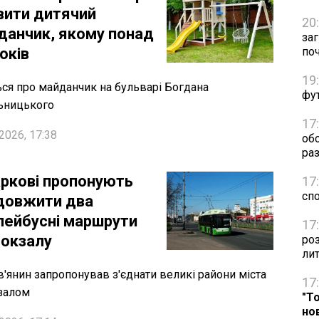
вити дитячий
20
данчик, якому понад
за
оків
по
19
ся про майданчик на бульварі Богдана
фут
ьницького
17
2026, 17:38
об
раз
аркові пропонують
17
сп
довжити два
лейбусні маршрути
17
вокзалу
ро
ли
в'янин запропонував з'єднати великі райони міста
17
залом
"Т
но