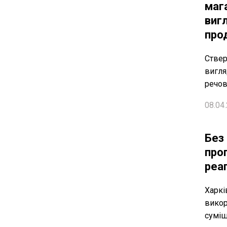
мага
виг
про
Ствер
вигля
речо
08.04.
Без 
про
реа
Харкі
викор
суміш