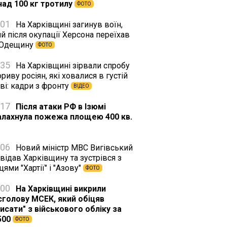
над 100 кг тротилу
ФОТО
:01
На Харківщині загинув воїн,
й після окупації Херсона переїхав
 Одещину
ФОТО
:35
На Харківщині зірвали спробу
риву росіян, які ховалися в густій
ві: кадри з фронту
ВІДЕО
:17
Після атаки РФ в Ізюмі
алахнула пожежа площею 400 кв.
:06
Новий міністр МВС Вигівський
відав Харківщину та зустрівся з
цями "Хартії" і "Азову"
ФОТО
:00
На Харківщині викрили
сголову МСЕК, який обіцяв
исати" з військового обліку за
500
ФОТО