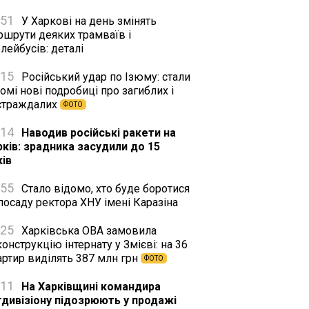
:51
У Харкові на день змінять
ршрути деяких трамваїв і
лейбусів: деталі
:15
Російський удар по Ізюму: стали
омі нові подробиці про загиблих і
страждалих
ФОТО
:14
Наводив російські ракети на
рків: зрадника засудили до 15
ків
:55
Стало відомо, хто буде боротися
посаду ректора ХНУ імені Каразіна
:25
Харківська ОВА замовила
онструкцію інтернату у Змієві: на 36
артир виділять 387 млн грн
ФОТО
:11
На Харківщині командира
тдивізіону підозрюють у продажі