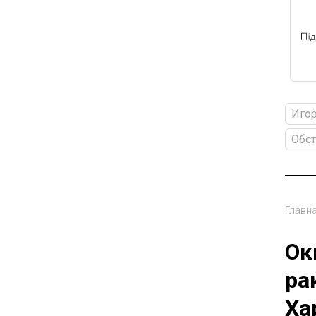
Игор
Обст
Главн
Ок
ра
Ха