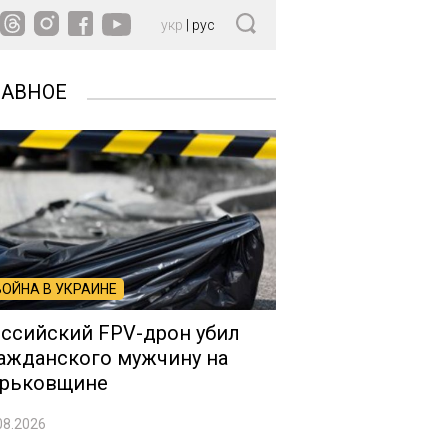
укр
|
рус
ЛАВНОЕ
ВОЙНА В УКРАИНЕ
ссийский FPV-дрон убил
ажданского мужчину на
рьковщине
08.2026