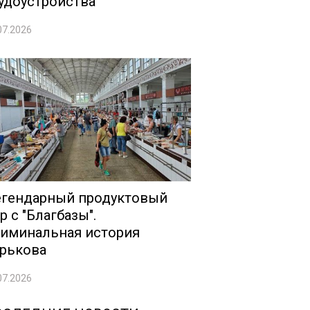
удоустройства
07.2026
гендарный продуктовый
р с "Благбазы".
иминальная история
рькова
07.2026