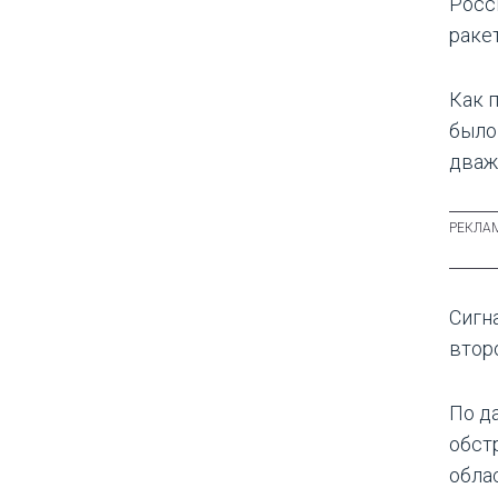
Росс
раке
Как 
было 
дважд
Сигн
втор
По д
обст
обла