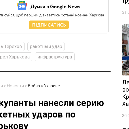
тр
31.
ь Терехов
ракетный удар
рел Харькова
инфраструктура
Ле
ая
>
Новости
>
Война в Украине
во
Кр
купанты нанесли серию
Ха
кетных ударов по
30.
рькову