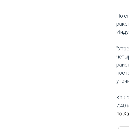
По е
раке
Инду
"Утр
четы
райо
пост
уточн
Как с
7:40 
по Х