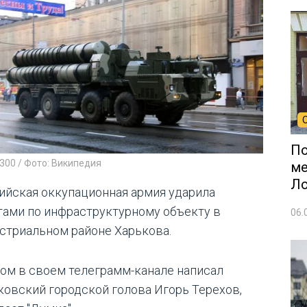
По
300 / Фото: Википедия
ме
Л
ийская оккупационная армия ударила
тами по инфраструктурному объекту в
06.
стриальном районе Харькова.
том в своем телеграмм-канале написал
ковский городской голова Игорь Терехов,