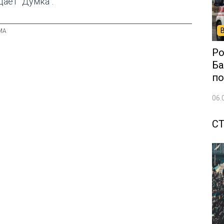
дает "Думка".
Ро
Ба
по
06.
С