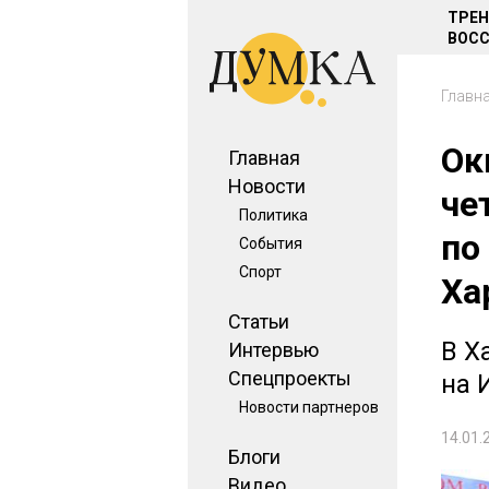
ТРЕ
ВОСС
Главн
Ок
Главная
Новости
че
Политика
по
События
Спорт
Ха
Статьи
В Х
Интервью
Спецпроекты
на 
Новости партнеров
14.01.
Блоги
Видео