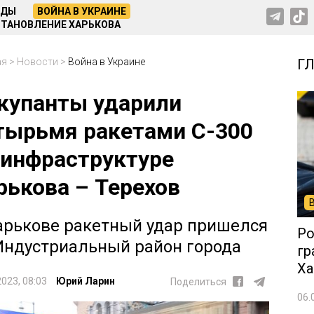
НДЫ
ВОЙНА В УКРАИНЕ
ТАНОВЛЕНИЕ ХАРЬКОВА
ая
>
Новости
>
Война в Украине
Г
купанты ударили
тырьмя ракетами С-300
 инфраструктуре
рькова – Терехов
арькове ракетный удар пришелся
Ро
Индустриальный район города
гр
Ха
2023, 08:03
Юрий Ларин
Поделиться
06.