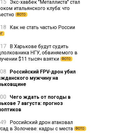
:15
Экс-хавбек "Металлиста" стал
оком итальянского клуба: что
вестно
ФОТО
:18
Как не стать частью России
ОГ
:17
В Харькове будут судить
дполковника НГУ, обвиняемого в
лучении $11 тысяч взятки
ФОТО
:08
Российский FPV-дрон убил
ажданского мужчину на
рьковщине
:00
Чего ждать от погоды в
рькове 7 августа: прогноз
ноптиков
:49
Российский дрон атаковал
тсад в Золочеве: кадры с места
ФОТО