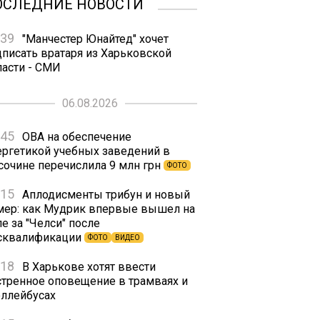
ОСЛЕДНИЕ НОВОСТИ
:39
"Манчестер Юнайтед" хочет
дписать вратаря из Харьковской
ласти - СМИ
06.08.2026
:45
ОВА на обеспечение
ергетикой учебных заведений в
сочине перечислила 9 млн грн
ФОТО
:15
Аплодисменты трибун и новый
мер: как Мудрик впервые вышел на
е за "Челси" после
сквалификации
ФОТО
ВИДЕО
:18
В Харькове хотят ввести
стренное оповещение в трамваях и
оллейбусах