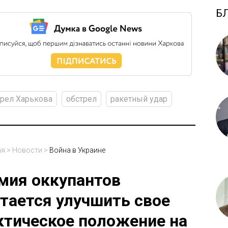
Б
рел Харькова
обстрел
ракетный удар
ая
>
Новости
>
Война в Украине
мия оккупантов
тается улучшить свое
ктическое положение на