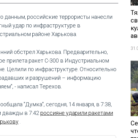
Тя
го данным, российские террористы нанесли
св
тный удар по инфраструктуре в
ку
стриальном районе Харькова.
ав
31.
енний обстрел Харькова. Предварительно,
ре прилета ракет С-300 в Индустриальном
не. Целили по инфраструктуре. Относительно
радавших и разрушений – информацию
яем", - написал Терехов.
ообщала "Думка", сегодня, 14 января, в 7:38,
и дважды в 7:42
россияне ударили ракетами
арькову
.
Се
чт