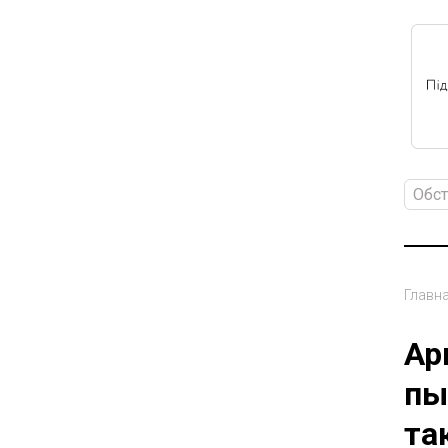
Обст
Главн
Ар
пы
та