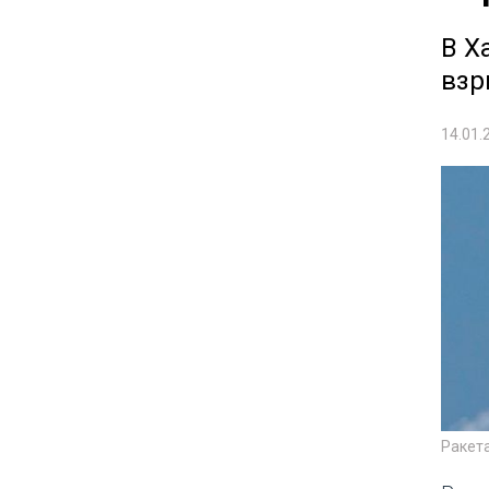
В Х
вз
14.01.
Ракет