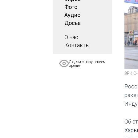
Фото
Аудио
Досье
О нас
Контакты
Людям с нарушением
зрения
ЗРК С-
Росс
раке
Инду
Об э
Харь