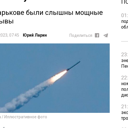
П
арькове были слышны мощные
01
рывы
по
об
2023, 07:45
Юрий Ларин
Поделиться
23
эн
Пе
22
но
пол
ди
21
эк
а / Иллюстративное фото
тр