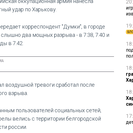
ийская оккупационная армия нанесла
20
игр
тный удар по Харькову.
из
19
передает корреспондент "Думки", в городе
БЛ
слышно два мощных разрыва - в 7:38, 7:40 и
ы в 7:42.
18
по
по
18
гр
Ха
ал воздушной тревоги сработал после
18
ого взрыва.
Ха
си
анным пользователей социальных сетей,
17
релы велись с территории белгородской
де
сти россии.