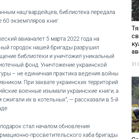
анным нацгвардейцев, библиотека передала
е 60 экземпляров книг.
Тя
св
жеский авианалет 5 марта 2022 года на
ку
ный городок нашей бригады разрушил
ав
щение библиотеки и уничтожил уникальный
иотечный фонд. Уничтожение украинской
31.
туры – не единичная практика ведения войны
ивником. При захвате украинских территорий
ийские военные изымали украинские книги, а
 сжигали их в котельных", — рассказали в 5-й
аде.
 подарок стал началом обновления
рмационно-просветительского хаба бригады.