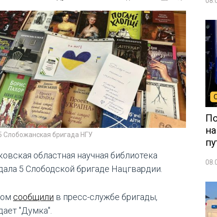
08.
По
на
 5 Слобожанская бригада НГУ
пу
ковская областная научная библиотека
08.
дала 5 Слободской бригаде Нацгвардии.
том
сообщили
в пресс-службе бригады,
дает "Думка".