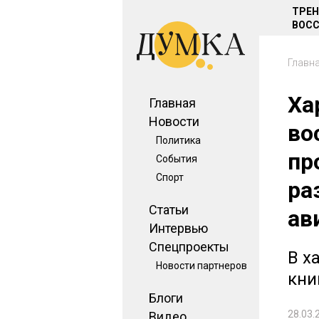
ТРЕ
ВОСС
Главн
Ха
Главная
Новости
во
Политика
пр
События
Спорт
ра
Статьи
ав
Интервью
Спецпроекты
В х
Новости партнеров
кни
Блоги
28.03.
Видео