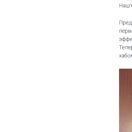
Нацг
Пред
перв
эффе
Тепе
хабо