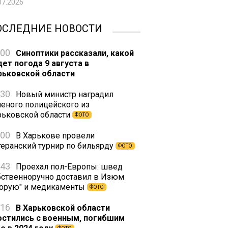
07.2026
ОСЛЕДНИЕ НОВОСТИ
:00
Синоптики рассказали, какой
дет погода 9 августа в
рьковской области
:30
Новый министр наградил
неного полицейского из
рьковской области
ФОТО
:00
В Харькове провели
теранский турнир по бильярду
ФОТО
:43
Проехал пол-Европы: швед
бственноручно доставил в Изюм
корую" и медикаменты
ФОТО
:16
В Харьковской области
остились с военным, погибшим