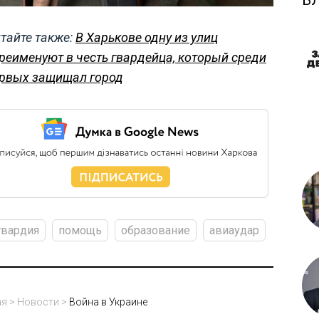
Б
тайте также:
В Харькове одну из улиц
реименуют в честь гвардейца, который среди
рвых защищал город
гвардия
помощь
образование
авиаудар
ая
>
Новости
>
Война в Украине