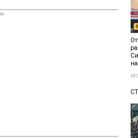
От
ра
Си
на
08.
С