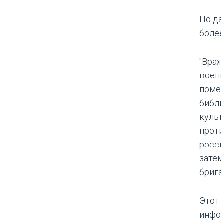
По д
боле
"Вра
воен
поме
библ
куль
прот
росс
затем
бриг
Этот
инфо