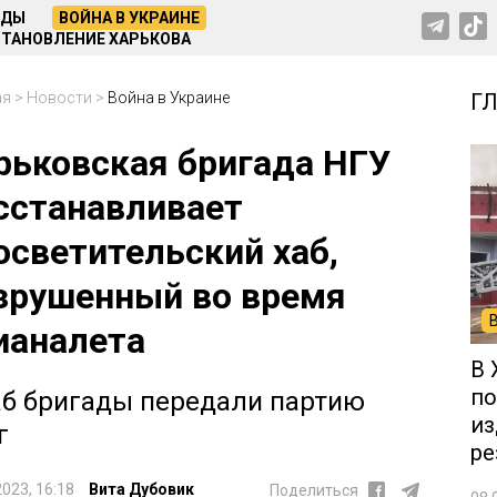
НДЫ
ВОЙНА В УКРАИНЕ
ТАНОВЛЕНИЕ ХАРЬКОВА
ая
>
Новости
>
Война в Украине
Г
рьковская бригада НГУ
сстанавливает
осветительский хаб,
зрушенный во время
ианалета
В 
по
аб бригады передали партию
из
г
ре
2023, 16:18
Вита Дубовик
Поделиться