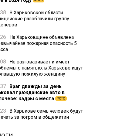
е в 2024 году
ФОТО
:38
В Харьковской области
лицейские разоблачили группу
цеперов
:26
На Харьковщине объявлена
езвычайная пожарная опасность 5
асса
:08
Не разговаривает и имеет
облемы с памятью: в Харькове ищут
опавшую пожилую женщину
:37
Враг дважды за день
аковал гражданские авто в
лочеве: кадры с места
ФОТО
:23
В Харькове семь человек будут
вечать за погром в общежитии