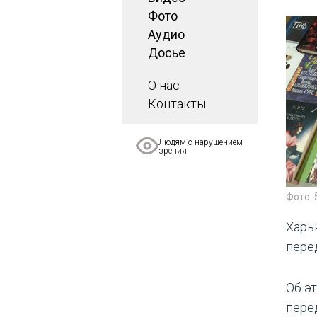
Фото
Аудио
Досье
О нас
Контакты
Людям с нарушением
зрения
Фото:
Харь
пере
Об э
пере