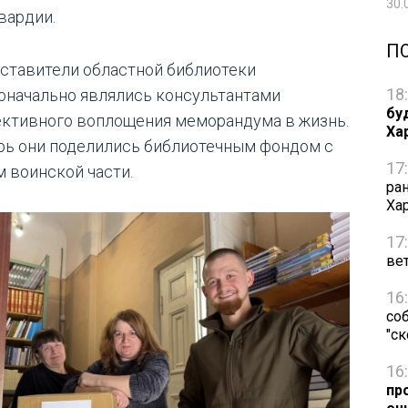
30.
вардии.
П
ставители областной библиотеки
18
оначально являлись консультантами
бу
ктивного воплощения меморандума в жизнь.
Ха
рь они поделились библиотечным фондом с
17
м воинской части.
ра
Ха
17
ве
16
со
"с
16
пр