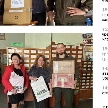
ещ
15
по
за
15
чр
кл
15
пр
пр
14
ат
Зо
14
от