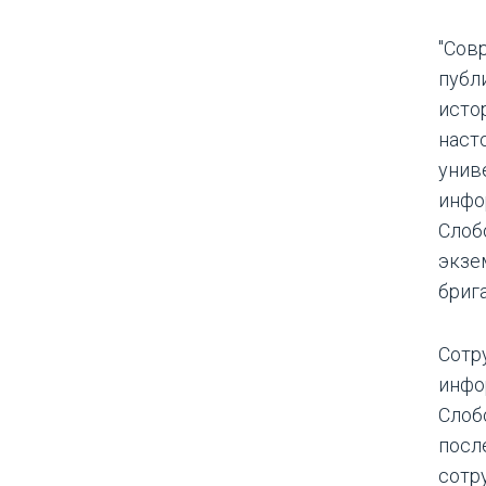
"Сов
публ
исто
наст
унив
инфо
Слоб
экзе
бриг
Сотр
инфо
Слоб
посл
сотр