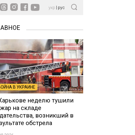
укр
|
рус
ЛАВНОЕ
ВОЙНА В УКРАИНЕ
Харькове неделю тушили
жар на складе
дательства, возникший в
зультате обстрела