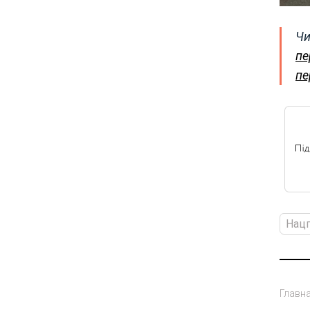
Чи
пе
пе
Нац
Главн