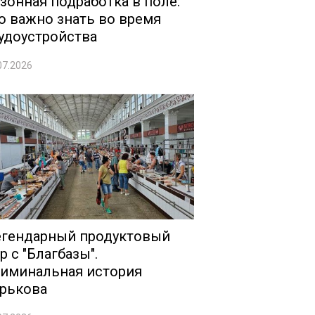
зонная подработка в поле:
о важно знать во время
удоустройства
07.2026
гендарный продуктовый
р с "Благбазы".
иминальная история
рькова