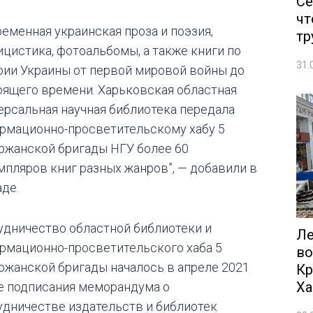
Се
чт
ременная украинская проза и поэзия,
тр
ицистика, фотоальбомы, а также книги по
31.
рии Украины от первой мировой войны до
оящего времени. Харьковская областная
ерсальная научная библиотека передала
рмационно-просветительскому хабу 5
ожанской бригады НГУ более 60
мпляров книг разных жанров”, — добавили в
аде.
удничество областной библиотеки и
Ле
рмационно-просветительского хаба 5
во
ожанской бригады началось в апреле 2021
Кр
Ха
е подписания меморандума о
удничестве издательств и библиотек