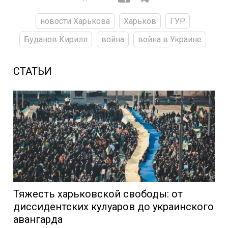
новости Харькова
Харьков
ГУР
Буданов Кирилл
война
война в Украине
СТАТЬИ
Тяжесть харьковской свободы: от
диссидентских кулуаров до украинского
авангарда