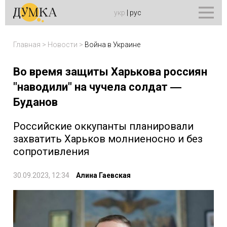
укр
|
рус
Главная
>
Новости
>
Война в Украине
Во время защиты Харькова россиян
"наводили" на чучела солдат ―
Буданов
Российские оккупанты планировали
захватить Харьков молниеносно и без
сопротивления
30.09.2023, 12:34
Алина Гаевская