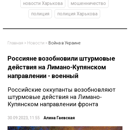
новости Харькова
мошенничество
полиция
полиция Харькова
Главная
>
Новости
>
Война в Украине
Россияне возобновили штурмовые
действия на Лимано-Купянском
направлении - военный
Российские оккупанты возобновляют
штурмовые действия на Лимано-
Купянском направлении фронта
30.09.2023, 11:55
Алина Гаевская