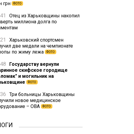
н грн
ФОТО
:41
Отец из Харьковщины накопил
тверть миллиона долга по
иментам
:21
Харьковский спортсмен
лучил две медали на чемпионате
ропы по жиму лежа
ФОТО
:48
Государству вернули
аринное скифское городище
оломак" и могильник на
рьковщине
ФОТО
:36
Три больницы Харьковщины
лучили новое медицинское
орудование – ОВА
ФОТО
ЛОГИ