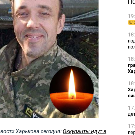
П
19
БЛ
18
по
по
18
гр
Ха
18
Ха
си
17
де
17
вости Харькова сегодня:
Оккупанты идут в
пе