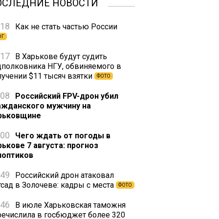
ОСЛЕДНИЕ НОВОСТИ
:18
Как не стать частью России
ОГ
:17
В Харькове будут судить
дполковника НГУ, обвиняемого в
лучении $11 тысяч взятки
ФОТО
:08
Российский FPV-дрон убил
ажданского мужчину на
рьковщине
:00
Чего ждать от погоды в
рькове 7 августа: прогноз
ноптиков
:49
Российский дрон атаковал
тсад в Золочеве: кадры с места
ФОТО
:46
В июле Харьковская таможня
речислила в госбюджет более 320