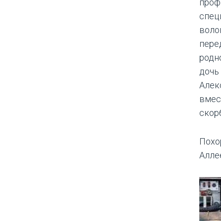
проф
спец
воло
пере
родн
дочь
Алек
вмес
скорб
Похор
Алле