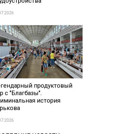
удоустройства
07.2026
гендарный продуктовый
р с "Благбазы".
иминальная история
рькова
07.2026