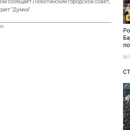
том сообщает Люботинский городской совет,
дает "Думка".
Ро
Ба
по
06.
С