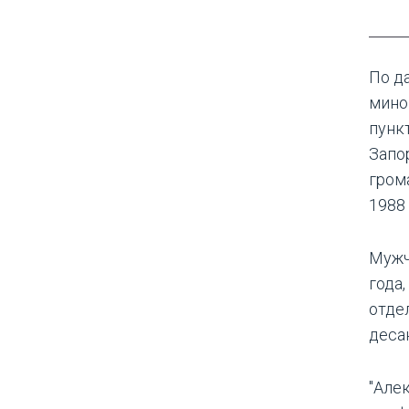
По д
мино
пунк
Запо
гром
1988 
Мужч
года
отде
деса
"Але