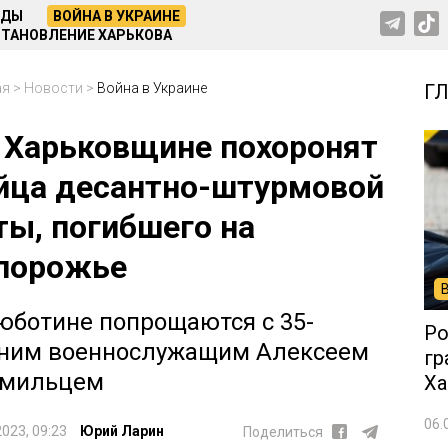
НДЫ
ВОЙНА В УКРАИНЕ
ТАНОВЛЕНИЕ ХАРЬКОВА
ая
>
Новости
>
Война в Украине
Г
 Харьковщине похоронят
йца десантно-штурмовой
ты, погибшего на
порожье
юботине попрощаются с 35-
Ро
ним военнослужащим Алексеем
гр
рмильцем
Ха
06.
2023, 09:23
Юрий Ларин
Поделиться