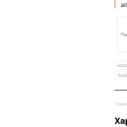
шт
ново
Люб
Главн
Ха