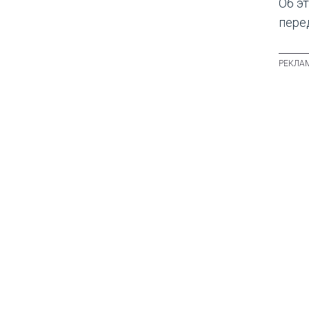
Об э
пере