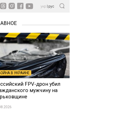
укр
|
рус
ЛАВНОЕ
ВОЙНА В УКРАИНЕ
ссийский FPV-дрон убил
ажданского мужчину на
рьковщине
08.2026