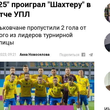
25" проиграл "Шахтеру" в
тче УПЛ
ьковчане пропустили 2 гола от
ого из лидеров турнирной
лицы
2023, 09:21
Анна Новоселова
Поделиться
И