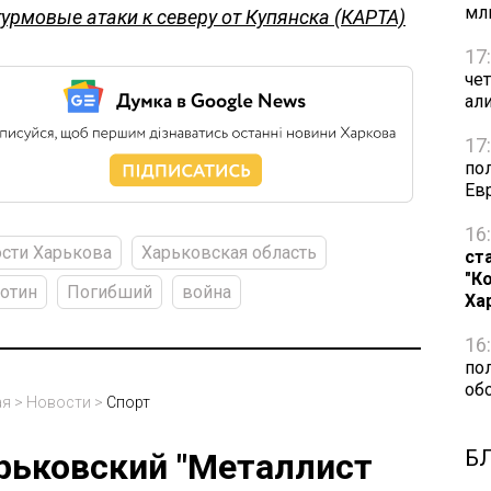
мл
урмовые атаки к северу от Купянска (КАРТА)
17
че
ал
17
по
Ев
16
сти Харькова
Харьковская область
ст
"К
отин
Погибший
война
Ха
16
по
об
ая
>
Новости
>
Спорт
Б
рьковский "Металлист