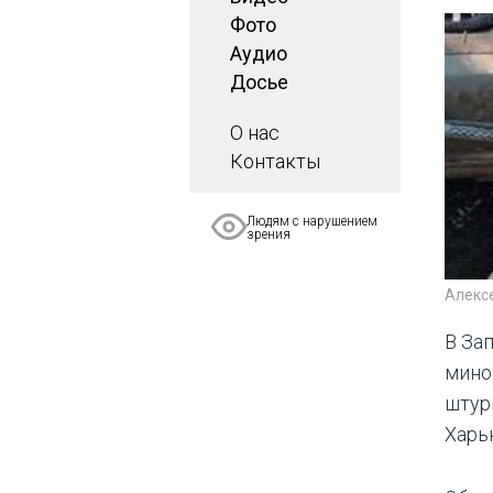
Фото
Аудио
Досье
О нас
Контакты
Людям с нарушением
зрения
Алекс
В За
мино
штур
Харь