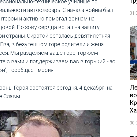
тр
ессионально-техническое училище по
иальности автослесарь. С начала войны был
31.
нтером и активно помогал воинам на
довой. По зову сердца встал на защиту
ой страны. Сиротой осталась девятилетняя
 Ева, в безутешном горе родители и жена
сея. Мы разделяем ваше горе, горюем
те с вами и поддерживаем вас в горький час
и", - сообщает мэрия.
Ле
оны Героя состоятся сегодня, 4 декабря, на
во
е Славы.
Кр
Ха
30.