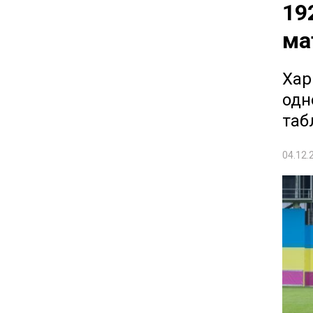
19
ма
Хар
одн
таб
04.12.