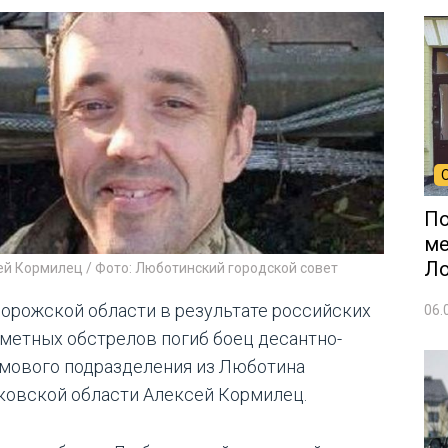
По
ме
Л
ей Кормилец / Фото: Люботинский городской совет
порожской области в результате российских
06.
метных обстрелов погиб боец десантно-
мового подразделения из Люботина
ковской области Алексей Кормилец.