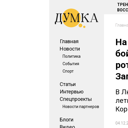
ТРЕ
ВОСС
Главн
На
Главная
Новости
бо
Политика
ро
События
Спорт
За
Статьи
В Л
Интервью
Спецпроекты
лет
Новости партнеров
Ко
Блоги
04.12.
Видео