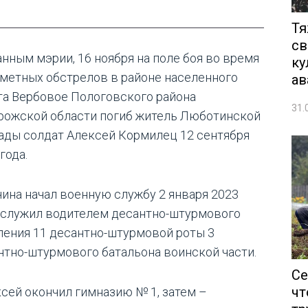
Тя
св
анным мэрии, 16 ноября на поле боя во время
ку
метных обстрелов в районе населенного
ав
та Вербовое Пологовского района
31.
рожской области погиб житель Люботинской
ады солдат Алексей Кормилец 12 сентября
года.
ина начал военную службу 2 января 2023
, служил водителем десантно-штурмового
ления 11 десантно-штурмовой роты 3
нтно-штурмового батальона воинской части.
Се
чт
ксей окончил гимназию № 1, затем –