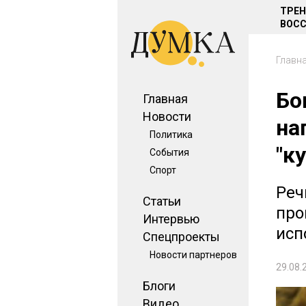
ТРЕ
ВОСС
Главн
Бо
Главная
Новости
на
Политика
"к
События
Спорт
Реч
Статьи
про
Интервью
исп
Спецпроекты
Новости партнеров
29.08.
Блоги
Видео