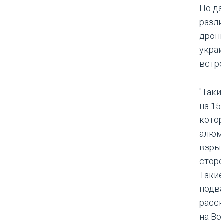
По д
разл
дрон
укра
встр
"Так
на 15
кото
алюм
взры
стор
Таки
подва
расс
на В