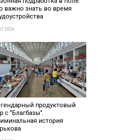
зонная подработка в поле:
о важно знать во время
удоустройства
07.2026
гендарный продуктовый
р с "Благбазы".
иминальная история
рькова