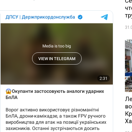
Се
чт
тр
31.
Ле
во
Кр
Ха