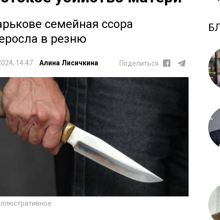
арькове семейная ссора
Б
еросла в резню
2024, 14:47
Алина Лисичкина
Поделиться
иллюстративное