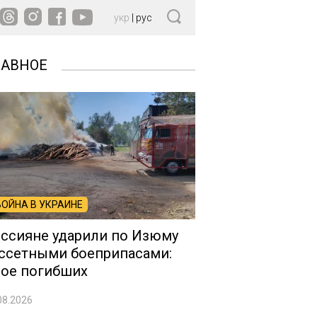
укр
|
рус
ЛАВНОЕ
ВОЙНА В УКРАИНЕ
ссияне ударили по Изюму
ссетными боеприпасами:
ое погибших
08.2026