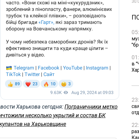
30.
П
05
му
"бр
01
в "
Ха
23
св
вости Харькова сегодня:
Пограничники метко
от
ичтожили несколько укрытий и состав БК
купантов на Харьковщине
22
ра
Ка