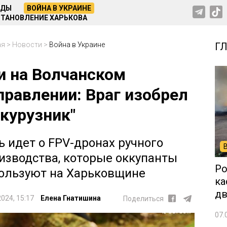
НДЫ
ВОЙНА В УКРАИНЕ
ТАНОВЛЕНИЕ ХАРЬКОВА
ая
>
Новости
>
Война в Украине
Г
и на Волчанском
правлении: Враг изобрел
укурузник"
ь идет о FPV-дронах ручного
изводства, которые оккупанты
Ро
ользуют на Харьковщине
ка
дв
2024, 15:17
Елена Гнатишина
Поделиться
07.