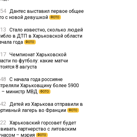
:54
Дантес выставил первое общее
то с новой девушкой
ФОТО
:13
Стало известно, сколько людей
гибло в ДТП в Харьковской области
ачала года
ФОТО
:17
Чемпионат Харьковской
асти по футболу: какие матчи
тоятся 8 августа
:48
С начала года россияне
стреляли Харьковщину более 5900
з – министр МВД
ФОТО
:42
Детей из Харькова отправили в
ортивный лагерь во Франции
ФОТО
:22
Харьковский горсовет будет
звивать партнерство с литовским
унасом – мэрия
ФОТО