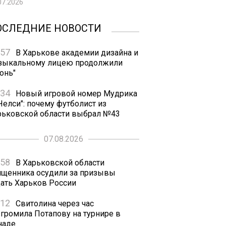
07.2026
ОСЛЕДНИЕ НОВОСТИ
:57
В Харькове академии дизайна и
зыкальному лицею продолжили
онь"
:34
Новый игровой номер Мудрика
Челси": почему футболист из
рьковской области выбрал №43
07.08.2026
:58
В Харьковской области
ященника осудили за призывы
дать Харьков России
:12
Свитолина через час
згромила Потапову на турнире в
наде