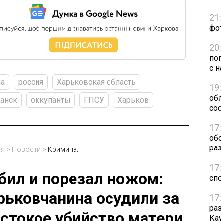
21
фо
20
по
с н
на
россия
Харьковская область
19
обл
анск
оккупанты
ГПСУ
Харьков
сос
17
об
ра
ая
>
Новости
>
Криминал
17
бил и порезал ножом:
сп
рьковчанина осудили за
17
ра
стокое убийство матери
Ка