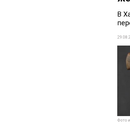
В Х
пер
29.08.
Фото 