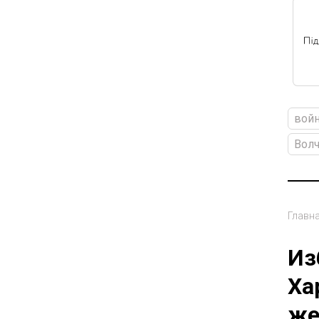
вой
Волч
Главн
Из
Ха
же