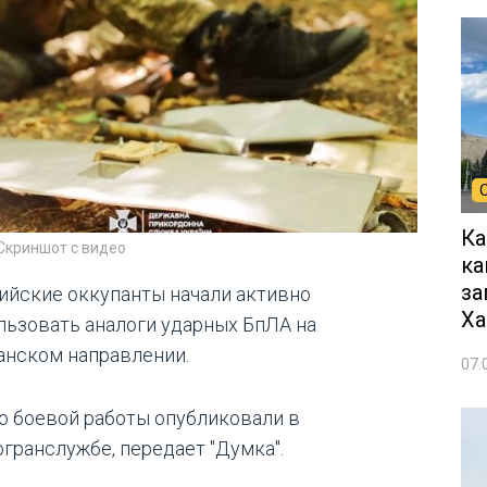
Ка
Скриншот с видео
ка
за
ийские оккупанты начали активно
Ха
льзовать аналоги ударных БпЛА на
анском направлении.
07.
о боевой работы опубликовали в
огранслужбе, передает "Думка".