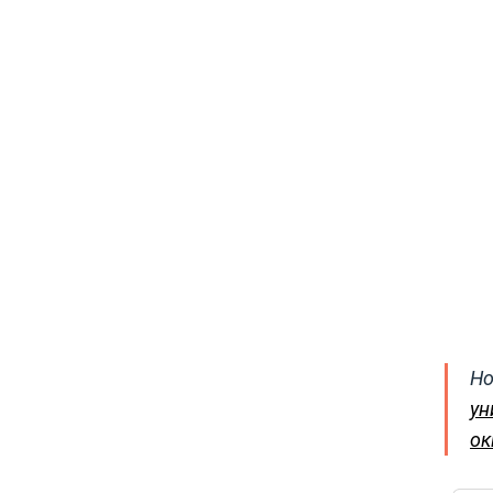
Но
ун
ок