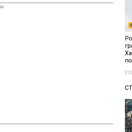
Ро
гр
Ха
по
07.
С