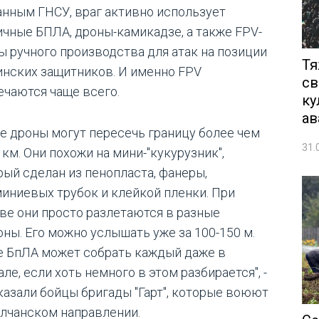
анным ГНСУ, враг активно использует
ичные БПЛА, дроны-камикадзе, а также FPV-
ы ручного производства для атак на позиции
Тя
инских защитников. И именно FPV
св
ечаются чаще всего.
ку
ав
ие дроны могут пересечь границу более чем
31.
 км. Они похожи на мини-"кукурузник",
рый сделан из пенопласта, фанеры,
иниевых трубок и клейкой пленки. При
ве они просто разлетаются в разные
оны. Его можно услышать уже за 100-150 м.
е БпЛА может собрать каждый даже в
ле, если хоть немного в этом разбирается", -
казали бойцы бригады "Гарт", которые воюют
олчанском направлении.