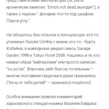
представителями эмо-культуры (sir_serhii
иронически заметил: "Emo's not dead, выходит"), а
также с пауком ". фонарик что-то под шкафом.
Паук в углу:".
Не обошлось без отсылок к поп-культуре: кто-то
упомянул Sasuke Uchiha с аниме, кто-то - Курта
Кобейна, а wakingwave увидел смесь Savage
Garden 1998 и Tokyo Hotel 2008. Нашлись и те, кто
назвал образ "вайперским" или просто написал:
"ты устал". Впрочем, хейт был не тотальным —
многие поставили сердечки и даже признались
("Хочу от тебя детей!" — признался morphom).
Особое внимание привлек комментарий
харьковского стендап-комика Василия Байдака.