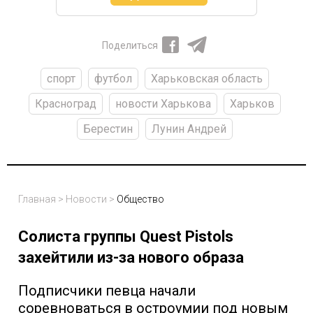
Поделиться
спорт
футбол
Харьковская область
Красноград
новости Харькова
Харьков
Берестин
Лунин Андрей
Главная
>
Новости
>
Общество
Солиста группы Quest Pistols
захейтили из-за нового образа
Подписчики певца начали
соревноваться в остроумии под новым