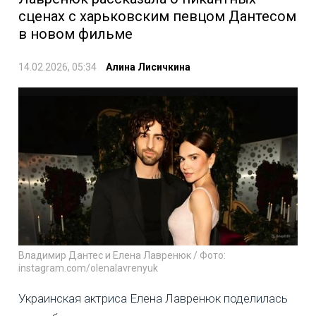
сценах с харьковским певцом Дантесом
в новом фильме
14.02.2026, 05:34
Алина Лисичкина
Владимир Дантес и Елена Лавренюк / Фото:
instagram.com/olenalavrenyuk
Украинская актриса Елена Лавренюк поделилась