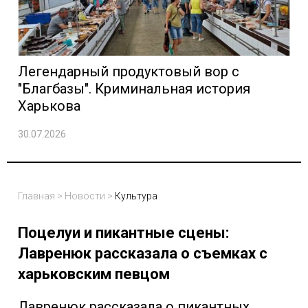
Легендарный продуктовый вор с
"Благбазы". Криминальная история
Харькова
30.07.2026
Главная
>
Новости
>
Культура
Поцелуи и пикантные сцены:
Лавренюк рассказала о съемках с
харьковским певцом
Лавренюк рассказала о пикантных