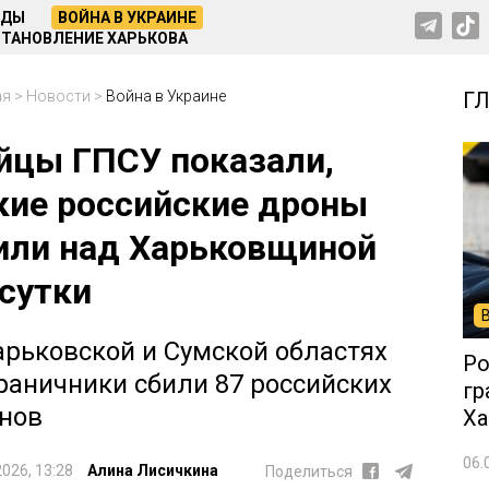
НДЫ
ВОЙНА В УКРАИНЕ
ТАНОВЛЕНИЕ ХАРЬКОВА
ая
>
Новости
>
Война в Украине
Г
йцы ГПСУ показали,
кие российские дроны
или над Харьковщиной
 сутки
арьковской и Сумской областях
Ро
раничники сбили 87 российских
гр
нов
Ха
06.
2026, 13:28
Алина Лисичкина
Поделиться