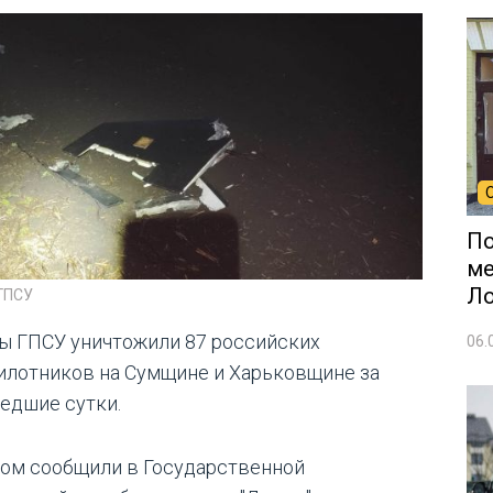
По
ме
Л
 ГПСУ
ы ГПСУ уничтожили 87 российских
06.
илотников на Сумщине и Харьковщине за
едшие сутки.
том сообщили в Государственной