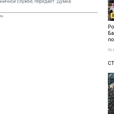
аничной службе, передает "Думка".
Ро
Ба
по
06.
С