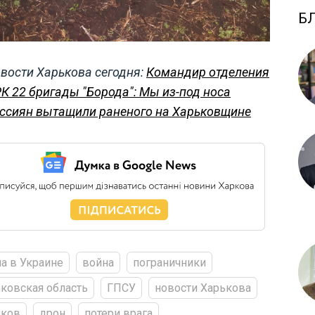
Б
вости Харькова сегодня:
Командир отделения
К 22 бригады "Борода": Мы из-под носа
ссиян вытащили раненого на Харьковщине
а в Украине
война
пограничники
ковская область
ГПСУ
новости Харькова
ьков
дрон
потери врага