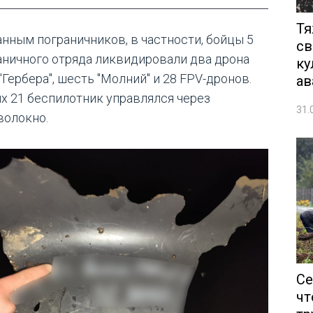
Тя
анным пограничников, в частности, бойцы 5
св
аничного отряда ликвидировали два дрона
ку
"Гербера", шесть "Молний" и 28 FPV-дронов.
ав
их 21 беспилотник управлялся через
31.
волокно.
Се
чт