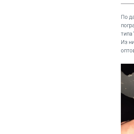
По д
погр
типа 
Из н
опто