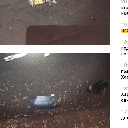
20
игр
из
19
БЛ
18
по
по
18
гр
Ха
18
Ха
си
17
де