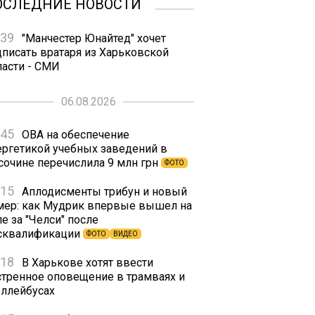
ОСЛЕДНИЕ НОВОСТИ
:39
"Манчестер Юнайтед" хочет
дписать вратаря из Харьковской
ласти - СМИ
06.08.2026
:45
ОВА на обеспечение
ергетикой учебных заведений в
сочине перечислила 9 млн грн
ФОТО
:15
Аплодисменты трибун и новый
мер: как Мудрик впервые вышел на
е за "Челси" после
сквалификации
ФОТО
ВИДЕО
:18
В Харькове хотят ввести
стренное оповещение в трамваях и
оллейбусах