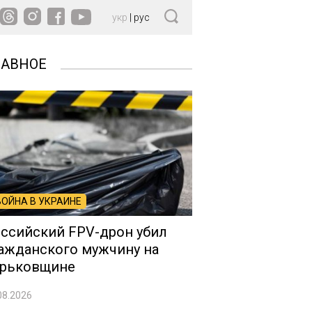
укр
|
рус
ЛАВНОЕ
ВОЙНА В УКРАИНЕ
ссийский FPV-дрон убил
ажданского мужчину на
рьковщине
08.2026