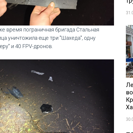
тр
31.
 же время пограничная бригада Стальная
ица уничтожила еще три "Шахеда", одну
еру" и 40 FPV-дронов.
Ле
во
Кр
Ха
30.