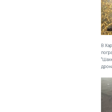
В Ха
погр
"Шахе
дрон