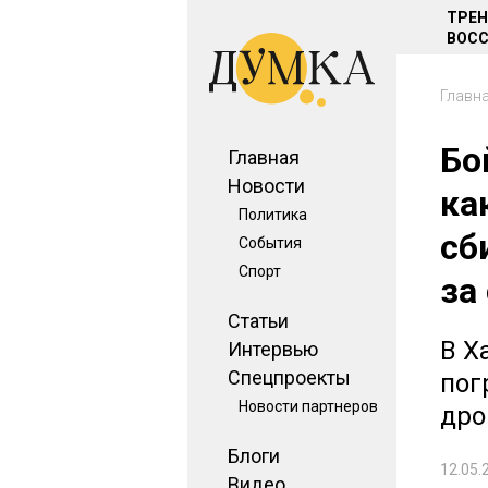
ТРЕ
ВОСС
Главн
Бо
Главная
Новости
ка
Политика
сб
События
Спорт
за
Статьи
В Х
Интервью
Спецпроекты
пог
Новости партнеров
дро
Блоги
12.05.
Видео