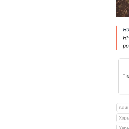
Но
НР
ро
войн
Харь
Хар