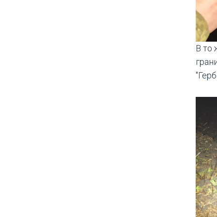
В то
гран
"Герб