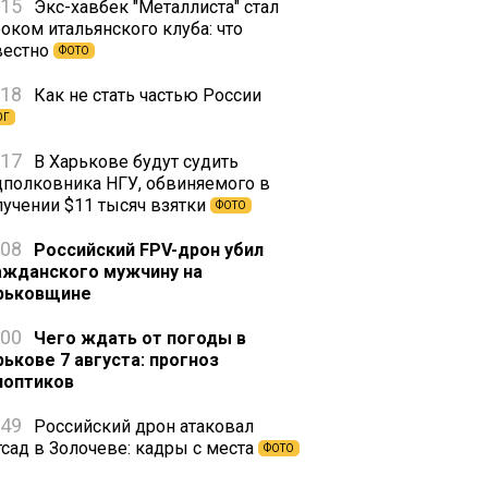
:15
Экс-хавбек "Металлиста" стал
оком итальянского клуба: что
вестно
ФОТО
:18
Как не стать частью России
ОГ
:17
В Харькове будут судить
дполковника НГУ, обвиняемого в
лучении $11 тысяч взятки
ФОТО
:08
Российский FPV-дрон убил
ажданского мужчину на
рьковщине
:00
Чего ждать от погоды в
рькове 7 августа: прогноз
ноптиков
:49
Российский дрон атаковал
тсад в Золочеве: кадры с места
ФОТО