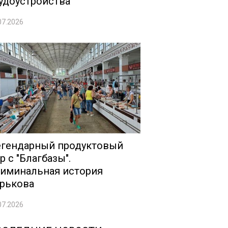
удоустройства
07.2026
гендарный продуктовый
р с "Благбазы".
иминальная история
рькова
07.2026