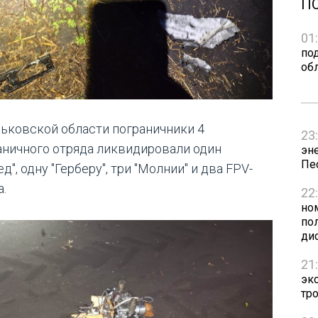
П
01
по
об
рьковской области пограничники 4
23
аничного отряда ликвидировали один
эн
Пе
д", одну "Герберу", три "Молнии" и два FPV-
а.
22
но
пол
ди
21
эк
тр