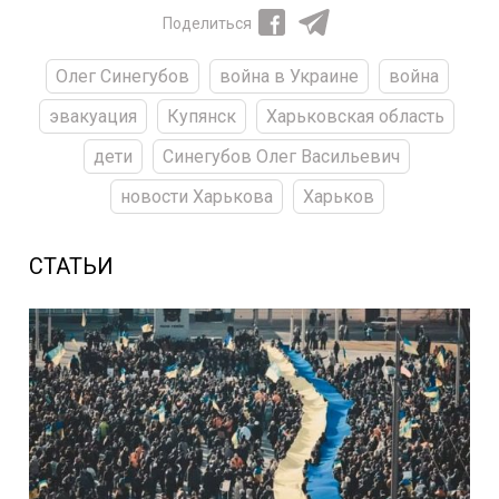
Поделиться
Олег Синегубов
война в Украине
война
эвакуация
Купянск
Харьковская область
дети
Синегубов Олег Васильевич
новости Харькова
Харьков
СТАТЬИ