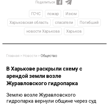
Поделиться
ГСЧС
пожар
Изюм
Харьковская область
спасатели
Погибший
новости Харькова
Харьков
Главная
>
Новости
>
Общество
В Харькове раскрыли схему с
арендой земли возле
Журавловского гидропарка
Землю возле Журавловского
гидропарка вернули общине через суд