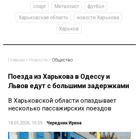
спорт
Металлист
футбол
Харьковская область
новости Харькова
Харьков
Главная
>
Новости
>
Общество
Поезда из Харькова в Одессу и
Львов едут с большими задержками
В Харьковской области опаздывает
несколько пассажирских поездов
18.05.2026, 10:59
Чередник Ирина