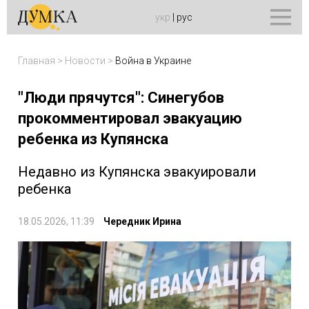
укр
|
рус
Главная
>
Новости
>
Война в Украине
"Люди прячутся": Синегубов
прокомментировал эвакуацию
ребенка из Купянска
Недавно из Купянска эвакуировали
ребенка
18.05.2026, 11:39
Чередник Ирина