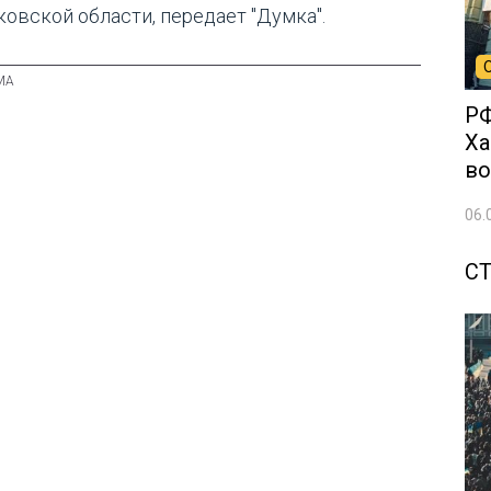
ковской области, передает "Думка".
РФ
Ха
во
06.
С