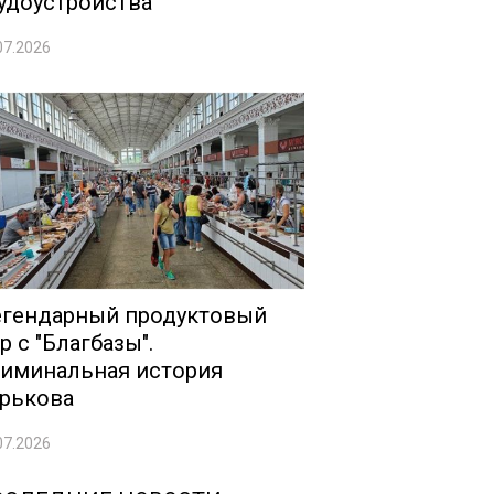
удоустройства
07.2026
гендарный продуктовый
р с "Благбазы".
иминальная история
рькова
07.2026