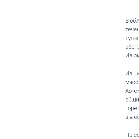
В об
тече
туше
обст
Изюм
Из н
масс
Арте
общи
горел
а в с
По с