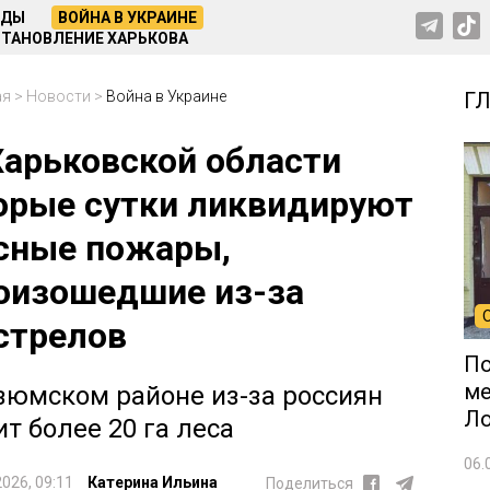
НДЫ
ВОЙНА В УКРАИНЕ
ТАНОВЛЕНИЕ ХАРЬКОВА
ая
>
Новости
>
Война в Украине
Г
Харьковской области
орые сутки ликвидируют
сные пожары,
оизошедшие из-за
стрелов
По
ме
зюмском районе из-за россиян
Л
ит более 20 га леса
06.
2026, 09:11
Катерина Ильина
Поделиться