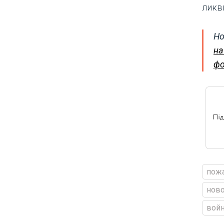
ликв
Но
на
фо
пож
ново
войн