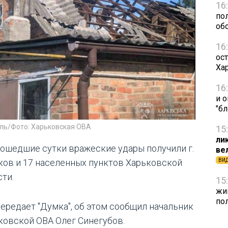
16
по
об
16
ост
Ха
16
и 
"б
ль/Фото: Харьковская ОВА
15
ли
рошедшие сутки вражеские удары получили г.
ве
ков и 17 населенных пунктов Харьковской
ВИ
сти.
15
жи
по
передает "Думка", об этом сообщил начальник
ковской ОВА Олег Синегубов.