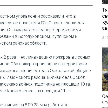
Тя
св
ластном управлении рассказали, что в
ку
ние суток спасатели ГСЧС привлекались к
ав
нию 5 пожаров, вызванных вражескими
релами в Богодуховском, Купянском и
31.
ском районах области.
их 2 раза – на ликвидацию пожаров в лесных
ивах. Оба пожара произошли на территории
мовского лесничества в Оскольской общине
ны Изюмского района. Вблизи села Оскол
а сухая хвойная подстилка на площади 10 га,
еле Капитолевка - на площади 11 га.
Се
чт
остоянию на 8.00 23 мая работы по