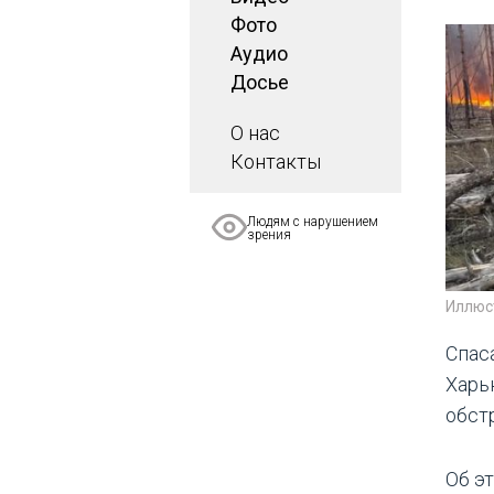
Фото
Аудио
Досье
О нас
Контакты
Людям с нарушением
зрения
Иллюс
Спас
Харь
обст
Об э