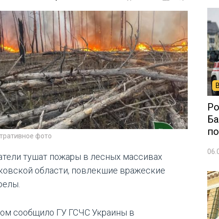
Ро
Ба
по
тративное фото
06.
атели тушат пожары в лесных массивах
ковской области, повлекшие вражеские
релы.
том сообщило ГУ ГСЧС Украины в