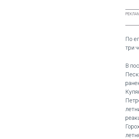
По е
три ч
В пос
Песк
ране
Купя
Петр
летн
реак
Горо
летн