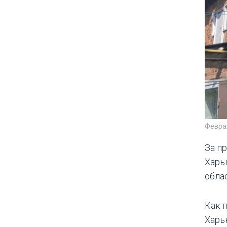
Февра
За п
Харь
обла
Как 
Харь