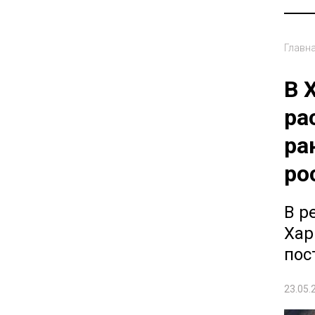
Главн
В 
ра
ра
ро
В р
Хар
пос
23.05.