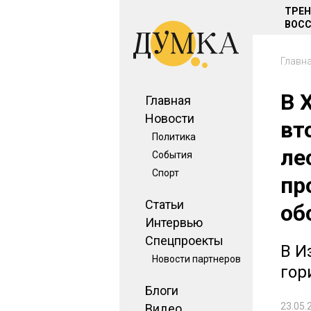
ТРЕ
ВОСС
Главн
В 
Главная
Новости
вт
Политика
ле
События
Спорт
пр
Статьи
об
Интервью
Спецпроекты
В И
Новости партнеров
гор
Блоги
23.05.
Видео