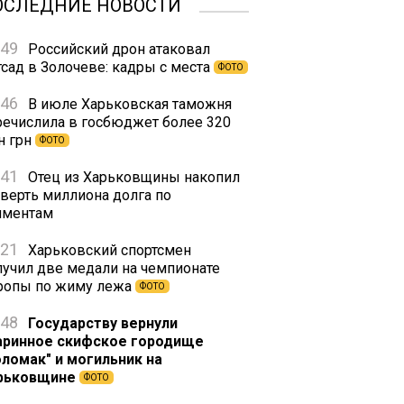
ОСЛЕДНИЕ НОВОСТИ
:49
Российский дрон атаковал
тсад в Золочеве: кадры с места
ФОТО
:46
В июле Харьковская таможня
речислила в госбюджет более 320
н грн
ФОТО
:41
Отец из Харьковщины накопил
тверть миллиона долга по
иментам
:21
Харьковский спортсмен
лучил две медали на чемпионате
ропы по жиму лежа
ФОТО
:48
Государству вернули
аринное скифское городище
оломак" и могильник на
рьковщине
ФОТО