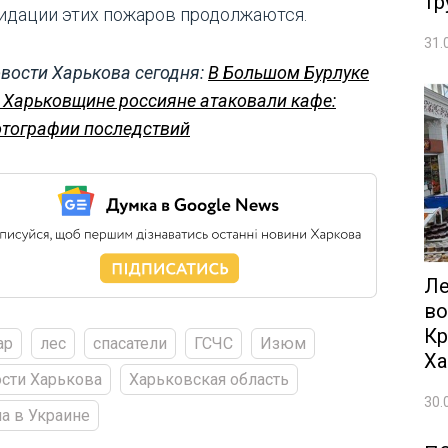
тр
идации этих пожаров продолжаются.
31.
вости Харькова сегодня:
В Большом Бурлуке
 Харьковщине россияне атаковали кафе:
тографии последствий
Ле
во
Кр
ар
лес
спасатели
ГСЧС
Изюм
Ха
сти Харькова
Харьковская область
30.
а в Украине