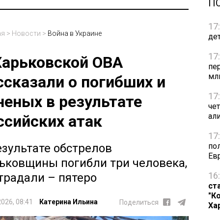
П
17
ая
>
Новости
>
Война в Украине
де
17
Харьковской ОВА
пе
мл
ссказали о погибших и
17
неных в результате
че
ал
ссийских атак
17
по
езультате обстрелов
Ев
ьковщины погибли три человека,
16
традали – пятеро
ст
"К
2026, 08:41
Катерина Ильина
Поделиться
Ха