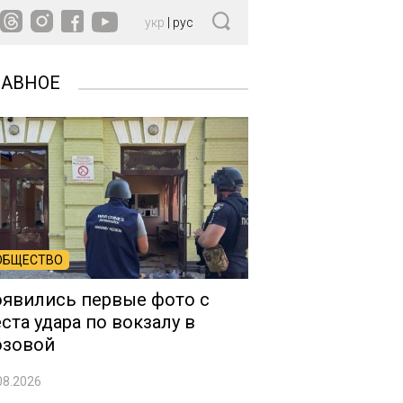
укр
|
рус
ЛАВНОЕ
ОБЩЕСТВО
явились первые фото с
ста удара по вокзалу в
озовой
08.2026