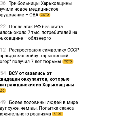
:36
Три больницы Харьковщины
лучили новое медицинское
орудование – ОВА
ФОТО
:22
После атак РФ без света
алось около 7 тыс. потребителей на
рьковщине – облэнерго
:12
Распространял символику СССР
оправдывал войну: харьковский
логер" получил 7 лет тюрьмы
ФОТО
:54
ВСУ отказались от
квидации оккупантов, которые
ли гражданских из Харьковщины
ДЕО
:49
Более половины людей в мире
вут хуже, чем вы. Попытка сеанса
ложительного реализма
БЛОГ